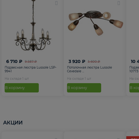
6 710 ₽
3 920 ₽
10 
9 587 ₽
5 600 ₽
Подвесная люстра Lussole LSP-
Потолочная люстра Lussole
Подве
9941
Cevedale ...
10773
На складе
1
шт
На складе
1
шт
На с
В корзину
В корзину
В ко
АКЦИИ