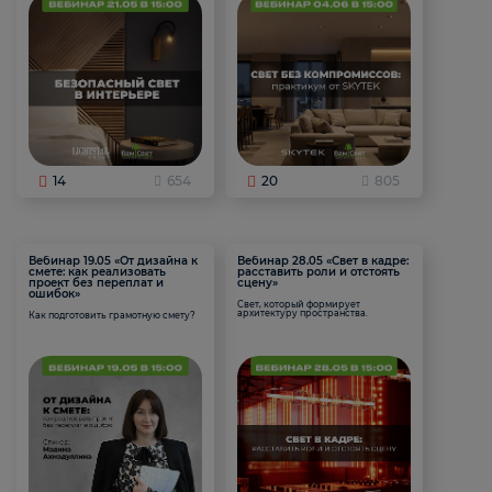
14
654
20
805
Вебинар 19.05 «От дизайна к
Вебинар 28.05 «Свет в кадре:
смете: как реализовать
расставить роли и отстоять
проект без переплат и
сцену»
ошибок»
Свет, который формирует
архитектуру пространства.
Как подготовить грамотную смету?