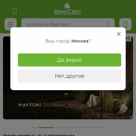
Реклама
Ваш город:
Москва
?
Да, верно
Нет, другой