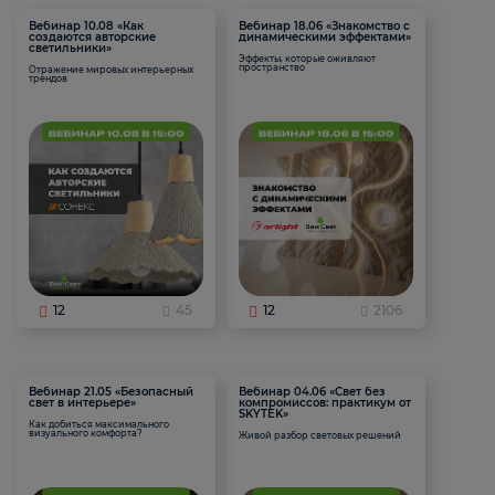
Вебинар 10.08 «Как
Вебинар 18.06 «Знакомство с
создаются авторские
динамическими эффектами»
светильники»
Эффекты, которые оживляют
пространство
Отражение мировых интерьерных
трендов
12
45
12
2106
Вебинар 21.05 «Безопасный
Вебинар 04.06 «Свет без
свет в интерьере»
компромиссов: практикум от
SKYTEK»
Как добиться максимального
визуального комфорта?
Живой разбор световых решений