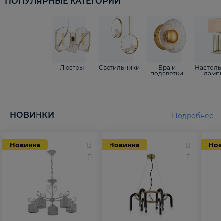
ПОПУЛЯРНЫЕ КАТЕГОРИИ
Люстры
Светильники
Бра и
Настол
подсветки
ламп
НОВИНКИ
Подробнее
Новинка
Новинка
Но