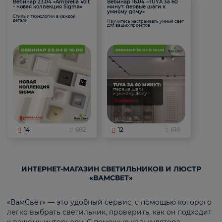
Вебинар 23.04 «Ambrella Volt
Вебинар 16.04 «TUYA за 60
- новая коллекция Sigma»
минут: первые шаги к
умному дому»
Стиль и технологии в каждой
детали
Научитесь настраивать умный свет
для ваших проектов
14
682
12
618
ИНТЕРНЕТ-МАГАЗИН СВЕТИЛЬНИКОВ И ЛЮСТР
«ВАМСВЕТ»
«ВамСвет» — это удобный сервис, с помощью которого
легко выбрать светильник, проверить, как он подходит