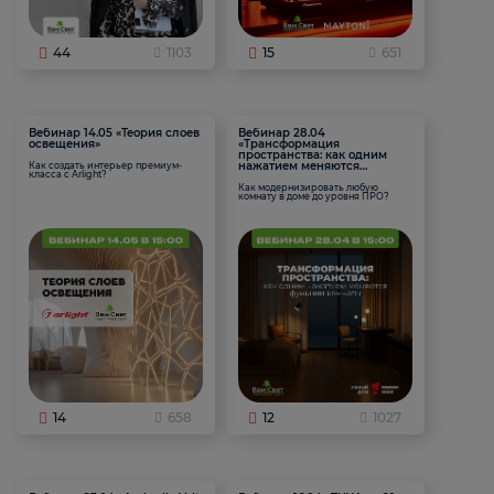
44
1103
15
651
Вебинар 14.05 «Теория слоев
Вебинар 28.04
освещения»
«Трансформация
пространства: как одним
нажатием меняются
Как создать интерьер премиум-
класса с Arlight?
функции комнаты
Как модернизировать любую
комнату в доме до уровня ПРО?
14
658
12
1027