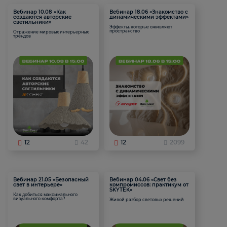
Вебинар 10.08 «Как
Вебинар 18.06 «Знакомство с
создаются авторские
динамическими эффектами»
светильники»
Эффекты, которые оживляют
пространство
Отражение мировых интерьерных
трендов
12
42
12
2099
Вебинар 21.05 «Безопасный
Вебинар 04.06 «Свет без
свет в интерьере»
компромиссов: практикум от
SKYTEK»
Как добиться максимального
визуального комфорта?
Живой разбор световых решений