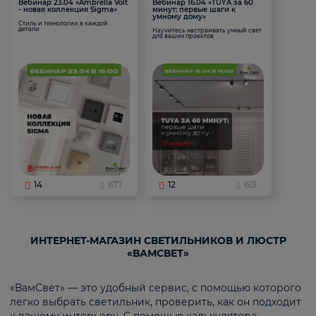
Вебинар 23.04 «Ambrella Volt
Вебинар 16.04 «TUYA за 60
- новая коллекция Sigma»
минут: первые шаги к
умному дому»
Стиль и технологии в каждой
детали
Научитесь настраивать умный свет
для ваших проектов
14
677
12
613
ИНТЕРНЕТ-МАГАЗИН СВЕТИЛЬНИКОВ И ЛЮСТР
«ВАМСВЕТ»
«ВамСвет» — это удобный сервис, с помощью которого
легко выбрать светильник, проверить, как он подходит