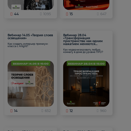
44
1095
15
647
Вебинар 14.05 «Теория слоев
Вебинар 28.04
освещения»
«Трансформация
пространства: как одним
нажатием меняются
Как создать интерьер премиум-
класса с Arlight?
функции комнаты
Как модернизировать любую
комнату в доме до уровня ПРО?
14
652
12
960