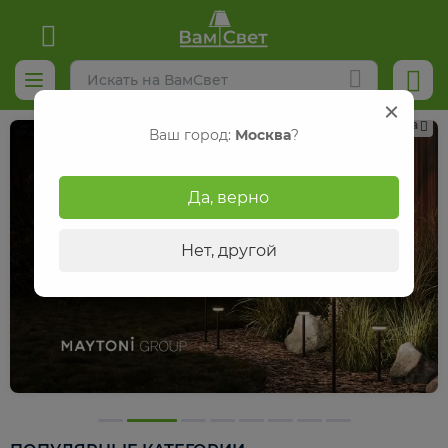
Реклама
Ваш город:
Москва
?
Да, верно
Нет, другой