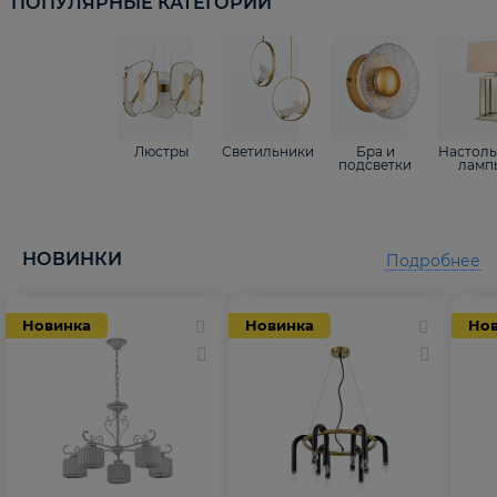
ПОПУЛЯРНЫЕ КАТЕГОРИИ
Люстры
Светильники
Бра и
Настол
подсветки
ламп
НОВИНКИ
Подробнее
Новинка
Новинка
Но