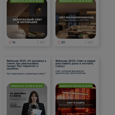
14
651
20
802
Вебинар 19.05 «От дизайна к
Вебинар 28.05 «Свет в кадре:
смете: как реализовать
расставить роли и отстоять
проект без переплат и
сцену»
ошибок»
Свет, который формирует
архитектуру пространства.
Как подготовить грамотную смету?