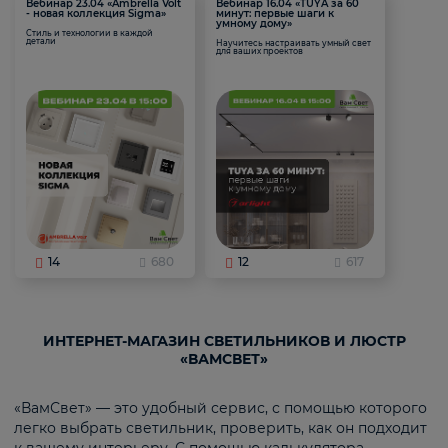
Вебинар 23.04 «Ambrella Volt
Вебинар 16.04 «TUYA за 60
- новая коллекция Sigma»
минут: первые шаги к
умному дому»
Стиль и технологии в каждой
детали
Научитесь настраивать умный свет
для ваших проектов
14
680
12
617
ИНТЕРНЕТ-МАГАЗИН СВЕТИЛЬНИКОВ И ЛЮСТР
«ВАМСВЕТ»
«ВамСвет» — это удобный сервис, с помощью которого
легко выбрать светильник, проверить, как он подходит