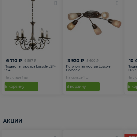
6 710 ₽
3 920 ₽
10 
9 587 ₽
5 600 ₽
Подвесная люстра Lussole LSP-
Потолочная люстра Lussole
Подве
9941
Cevedale ...
10773
На складе
1
шт
На складе
1
шт
На с
В корзину
В корзину
В ко
АКЦИИ