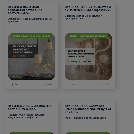
Вебинар 10.08 «Как
Вебинар 18.06 «Знакомство с
создаются авторские
динамическими эффектами»
светильники»
Эффекты, которые оживляют
пространство
Отражение мировых интерьерных
трендов
12
44
12
2103
Вебинар 21.05 «Безопасный
Вебинар 04.06 «Свет без
свет в интерьере»
компромиссов: практикум от
SKYTEK»
Как добиться максимального
визуального комфорта?
Живой разбор световых решений