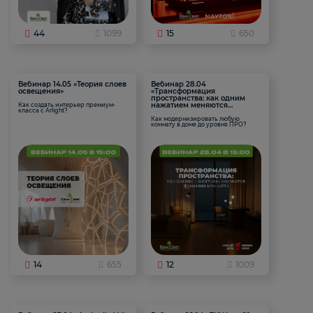
44
1099
15
650
Вебинар 14.05 «Теория слоев
Вебинар 28.04
освещения»
«Трансформация
пространства: как одним
нажатием меняются
Как создать интерьер премиум-
класса с Arlight?
функции комнаты
Как модернизировать любую
комнату в доме до уровня ПРО?
14
655
12
1009