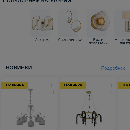
ПОПУЛЯРНЫЕ КАТЕГОРИИ
Люстры
Светильники
Бра и
Настол
подсветки
ламп
НОВИНКИ
Подробнее
Новинка
Новинка
Но