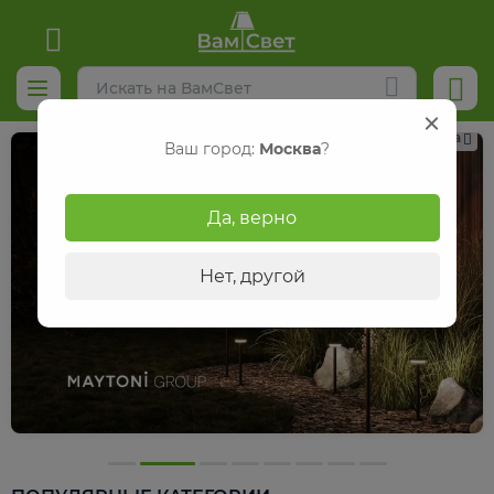
Реклама
Ваш город:
Москва
?
Да, верно
Нет, другой