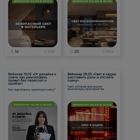
14
653
20
804
Вебинар 19.05 «От дизайна к
Вебинар 28.05 «Свет в кадре:
смете: как реализовать
расставить роли и отстоять
проект без переплат и
сцену»
ошибок»
Свет, который формирует
архитектуру пространства.
Как подготовить грамотную смету?