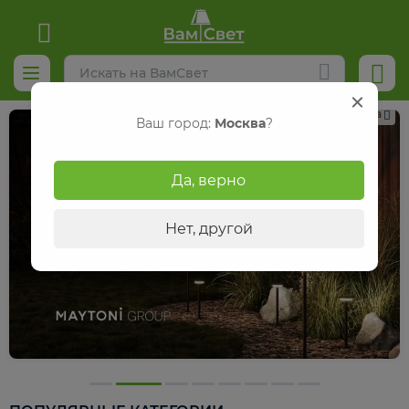
Реклама
Ваш город:
Москва
?
Да, верно
Нет, другой