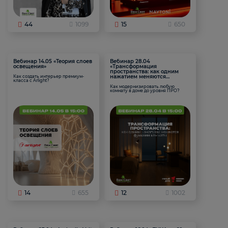
44
1099
15
650
Вебинар 14.05 «Теория слоев
Вебинар 28.04
освещения»
«Трансформация
пространства: как одним
нажатием меняются
Как создать интерьер премиум-
класса с Arlight?
функции комнаты
Как модернизировать любую
комнату в доме до уровня ПРО?
14
655
12
1002