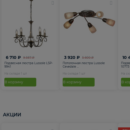
6 710 ₽
3 920 ₽
10 
9 587 ₽
5 600 ₽
Подвесная люстра Lussole LSP-
Потолочная люстра Lussole
Подве
9941
Cevedale ...
10773
На складе
1
шт
На складе
1
шт
На с
В корзину
В корзину
В ко
АКЦИИ