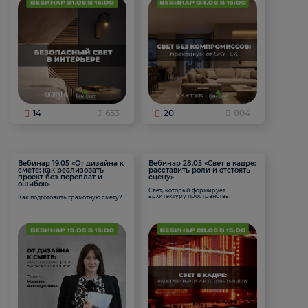
14
653
20
804
Вебинар 19.05 «От дизайна к
Вебинар 28.05 «Свет в кадре:
смете: как реализовать
расставить роли и отстоять
проект без переплат и
сцену»
ошибок»
Свет, который формирует
архитектуру пространства.
Как подготовить грамотную смету?