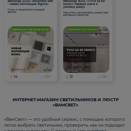
Вебинар 23.04 «Ambrella Volt
Вебинар 16.04 «TUYA за 60
- новая коллекция Sigma»
минут: первые шаги к
умному дому»
Стиль и технологии в каждой
детали
Научитесь настраивать умный свет
для ваших проектов
14
680
12
616
ИНТЕРНЕТ-МАГАЗИН СВЕТИЛЬНИКОВ И ЛЮСТР
«ВАМСВЕТ»
«ВамСвет» — это удобный сервис, с помощью которого
легко выбрать светильник, проверить, как он подходит