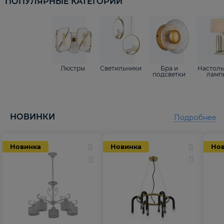
ПОПУЛЯРНЫЕ КАТЕГОРИИ
Люстры
Светильники
Бра и
Настол
подсветки
ламп
НОВИНКИ
Подробнее
Новинка
Новинка
Но