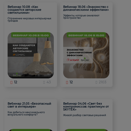
Вебинар 10.08 «Как
Вебинар 18.06 «Знакомство с
создаются авторские
динамическими эффектами»
светильники»
Эффекты, которые оживляют
пространство
Отражение мировых интерьерных
трендов
12
43
12
2103
Вебинар 21.05 «Безопасный
Вебинар 04.06 «Свет без
свет в интерьере»
компромиссов: практикум от
SKYTEK»
Как добиться максимального
визуального комфорта?
Живой разбор световых решений