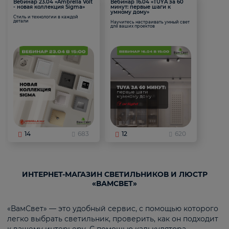
Вебинар 23.04 «Ambrella Volt
Вебинар 16.04 «TUYA за 60
- новая коллекция Sigma»
минут: первые шаги к
умному дому»
Стиль и технологии в каждой
детали
Научитесь настраивать умный свет
для ваших проектов
14
683
12
620
ИНТЕРНЕТ-МАГАЗИН СВЕТИЛЬНИКОВ И ЛЮСТР
«ВАМСВЕТ»
«ВамСвет» — это удобный сервис, с помощью которого
легко выбрать светильник, проверить, как он подходит