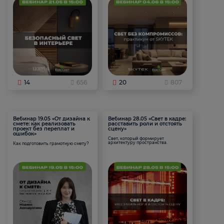
14
656
20
807
Вебинар 19.05 «От дизайна к
Вебинар 28.05 «Свет в кадре:
смете: как реализовать
расставить роли и отстоять
проект без переплат и
сцену»
ошибок»
Свет, который формирует
архитектуру пространства.
Как подготовить грамотную смету?