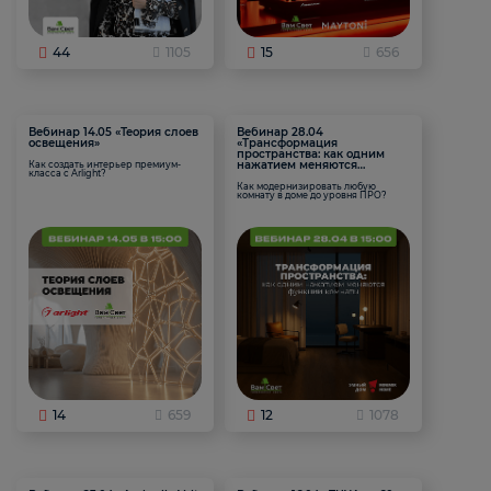
44
1105
15
656
Вебинар 14.05 «Теория слоев
Вебинар 28.04
освещения»
«Трансформация
пространства: как одним
нажатием меняются
Как создать интерьер премиум-
класса с Arlight?
функции комнаты
Как модернизировать любую
комнату в доме до уровня ПРО?
14
659
12
1078