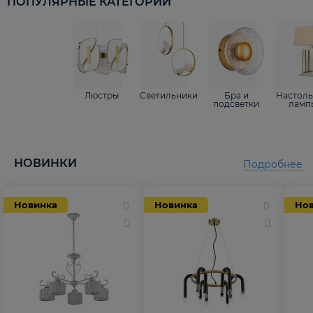
ПОПУЛЯРНЫЕ КАТЕГОРИИ
Люстры
Светильники
Бра и
Настол
подсветки
ламп
НОВИНКИ
Подробнее
Новинка
Новинка
Но