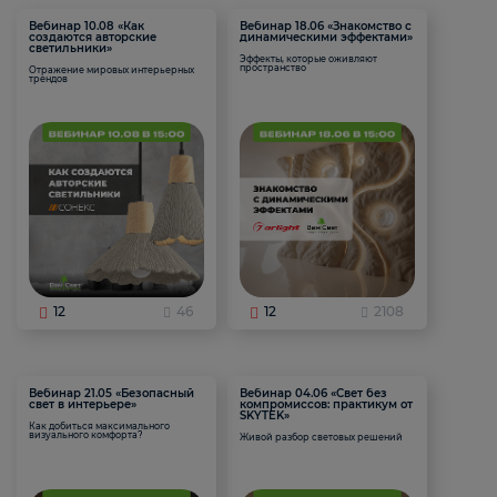
Вебинар 10.08 «Как
Вебинар 18.06 «Знакомство с
создаются авторские
динамическими эффектами»
светильники»
Эффекты, которые оживляют
пространство
Отражение мировых интерьерных
трендов
12
46
12
2108
Вебинар 21.05 «Безопасный
Вебинар 04.06 «Свет без
свет в интерьере»
компромиссов: практикум от
SKYTEK»
Как добиться максимального
визуального комфорта?
Живой разбор световых решений