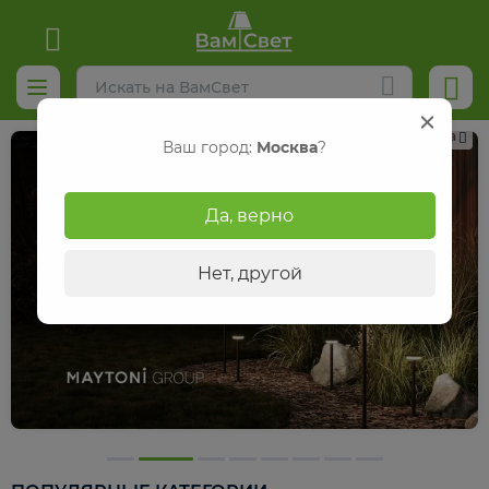
Реклама
Ваш город:
Москва
?
Да, верно
Нет, другой