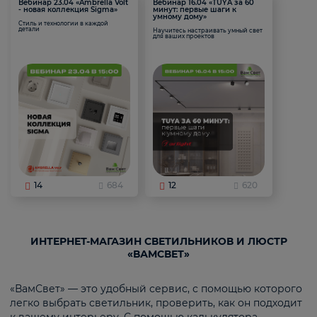
Вебинар 23.04 «Ambrella Volt
Вебинар 16.04 «TUYA за 60
- новая коллекция Sigma»
минут: первые шаги к
умному дому»
Стиль и технологии в каждой
детали
Научитесь настраивать умный свет
для ваших проектов
14
684
12
620
ИНТЕРНЕТ-МАГАЗИН СВЕТИЛЬНИКОВ И ЛЮСТР
«ВАМСВЕТ»
«ВамСвет» — это удобный сервис, с помощью которого
легко выбрать светильник, проверить, как он подходит