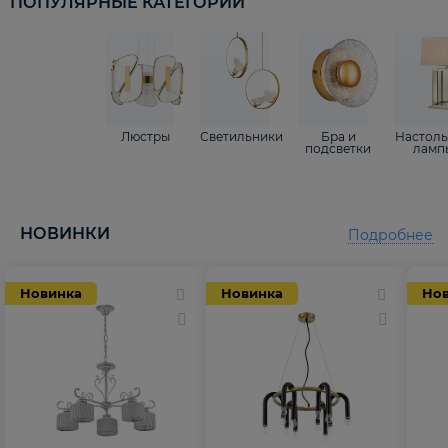
ПОПУЛЯРНЫЕ КАТЕГОРИИ
Люстры
Светильники
Бра и
Настол
подсветки
ламп
НОВИНКИ
Подробнее
Новинка
Новинка
Но