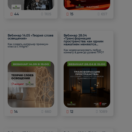
44
1105
15
657
Вебинар 14.05 «Теория слоев
Вебинар 28.04
освещения»
«Трансформация
пространства: как одним
нажатием меняются
Как создать интерьер премиум-
класса с Arlight?
функции комнаты
Как модернизировать любую
комнату в доме до уровня ПРО?
14
660
12
1089