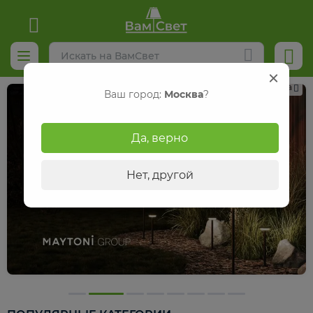
Реклама
Ваш город:
Москва
?
Да, верно
Нет, другой