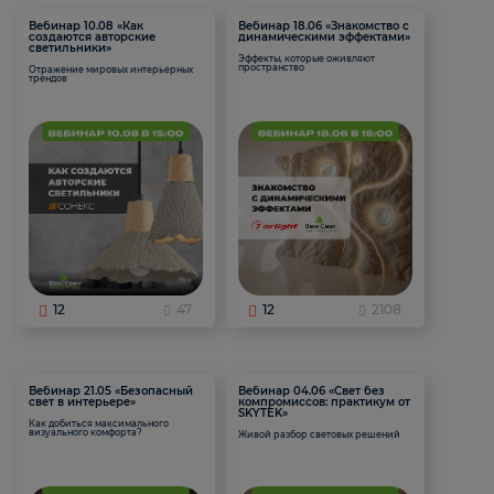
Вебинар 10.08 «Как
Вебинар 18.06 «Знакомство с
создаются авторские
динамическими эффектами»
светильники»
Эффекты, которые оживляют
пространство
Отражение мировых интерьерных
трендов
12
47
12
2108
Вебинар 21.05 «Безопасный
Вебинар 04.06 «Свет без
свет в интерьере»
компромиссов: практикум от
SKYTEK»
Как добиться максимального
визуального комфорта?
Живой разбор световых решений