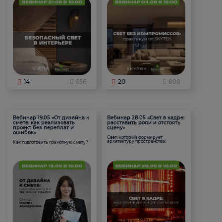
14
656
20
808
Вебинар 19.05 «От дизайна к
Вебинар 28.05 «Свет в кадре:
смете: как реализовать
расставить роли и отстоять
проект без переплат и
сцену»
ошибок»
Свет, который формирует
архитектуру пространства.
Как подготовить грамотную смету?