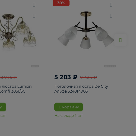
ие
8
30%
30%