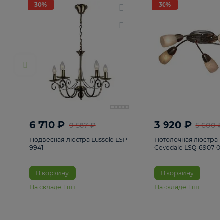
РАСПРОДАЖА
Смотреть все
Люстры
82
Светильники
222
Бра и под
30%
30%