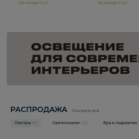
15 250 ₽
20 940 
Подвесная люстра Freya Янг /
Подвесная лю
Yang FR5208PL-06CH
Pava FR1016
В корзину
В корзину
На складе
5
шт
На складе
9