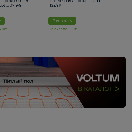
33%
4 490 ₽
5 070 ₽
6 680 ₽
Подвесная люстра Lumion
Потолочная люстра 
Suspentioni Lotte 3719/8
1123/3P
В корзину
В корзину
На складе
14
шт
На складе
5
шт