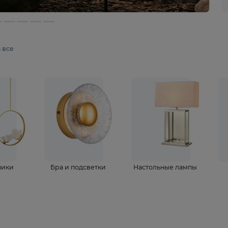
мотреть все
ветильники
Бра и подсветки
Настольные 