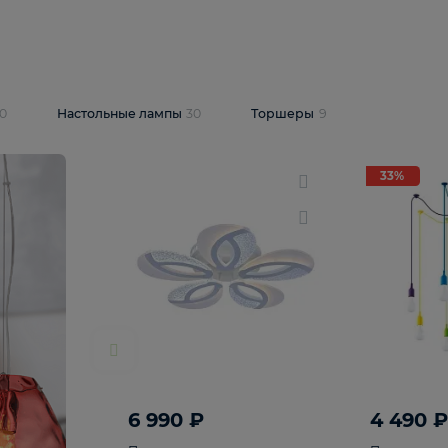
10 409 ₽
5 600 ₽
14 870 ₽
люстра Lussole
Подвесная люстра Alfa Praga
-6907-05
10773
В корзину
т
На складе
1
шт
светки
30
Настольные лампы
30
Торшеры
9