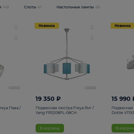
одсветки
148
Споты
47
Настольные лампы
86
Новинка