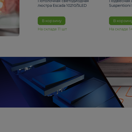
6 990 ₽
Потолочная светодиодная
люстра Escada 10210/5LED
В корзину
На складе
11
шт