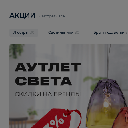
6 710 ₽
3 920 ₽
9 587 ₽
Подвесная люстра Lussole LSP-
Потолочная 
9941
Cevedale LSQ
В корзину
В корзину
На складе
1
шт
На складе
1
ш
АКЦИИ
Смотреть все
Люстры
30
Светильники
30
Бра и под