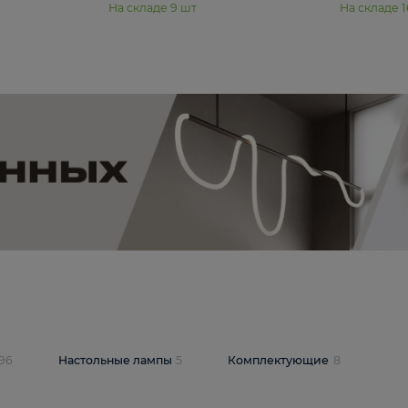
₽
19 350 ₽
стра Freya Пава /
Подвесная люстра Freya Янг /
PL-04S
Yang FR5208PL-08CH
В корзину
шт
На складе
9
шт