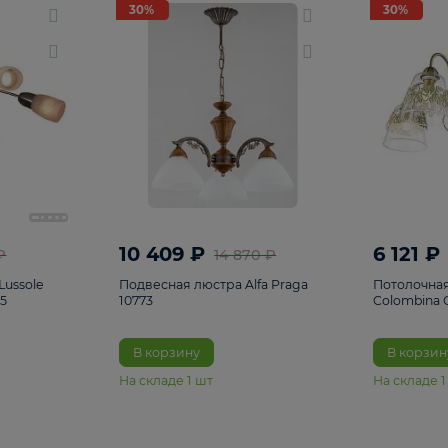
светки
96
Настольные лампы
5
Комплектующ
30%