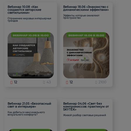
Вебинар 10.08 «Как
Вебинар 18.06 «Знакомство с
создаются авторские
динамическими эффектами»
светильники»
Эффекты, которые оживляют
пространство
Отражение мировых интерьерных
трендов
12
43
12
2100
Вебинар 21.05 «Безопасный
Вебинар 04.06 «Свет без
свет в интерьере»
компромиссов: практикум от
SKYTEK»
Как добиться максимального
визуального комфорта?
Живой разбор световых решений