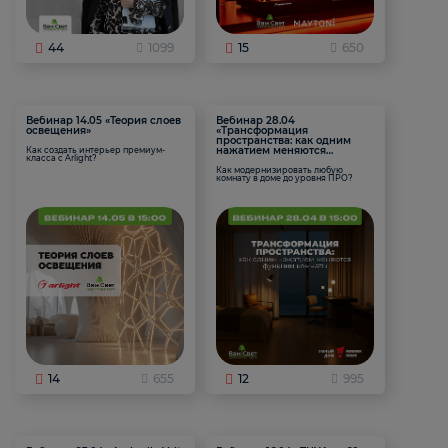
44
1099
15
650
Вебинар 14.05 «Теория слоев
Вебинар 28.04
освещения»
«Трансформация
пространства: как одним
нажатием меняются
Как создать интерьер премиум-
класса с Arlight?
функции комнаты
Как модернизировать любую
комнату в доме до уровня ПРО?
14
655
12
995