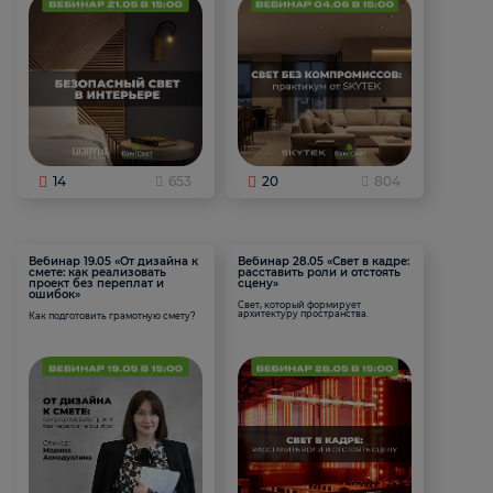
14
653
20
804
Вебинар 19.05 «От дизайна к
Вебинар 28.05 «Свет в кадре:
смете: как реализовать
расставить роли и отстоять
проект без переплат и
сцену»
ошибок»
Свет, который формирует
архитектуру пространства.
Как подготовить грамотную смету?