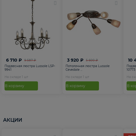
6 710 ₽
3 920 ₽
10 
9 587 ₽
5 600 ₽
Подвесная люстра Lussole LSP-
Потолочная люстра Lussole
Подве
9941
Cevedale ...
10773
На складе
1
шт
На складе
1
шт
На с
В корзину
В корзину
В ко
АКЦИИ