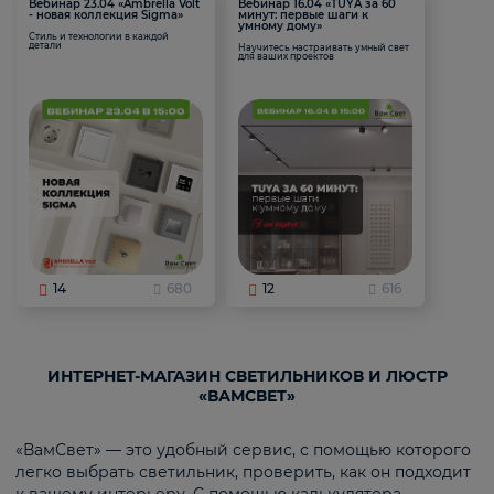
Вебинар 23.04 «Ambrella Volt
Вебинар 16.04 «TUYA за 60
- новая коллекция Sigma»
минут: первые шаги к
умному дому»
Стиль и технологии в каждой
детали
Научитесь настраивать умный свет
для ваших проектов
14
680
12
616
ИНТЕРНЕТ-МАГАЗИН СВЕТИЛЬНИКОВ И ЛЮСТР
«ВАМСВЕТ»
«ВамСвет» — это удобный сервис, с помощью которого
легко выбрать светильник, проверить, как он подходит