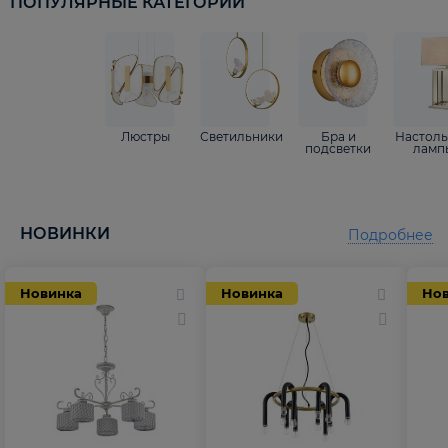
ПОПУЛЯРНЫЕ КАТЕГОРИИ
Люстры
Светильники
Бра и
Настол
подсветки
ламп
НОВИНКИ
Подробнее
Новинка
Новинка
Но