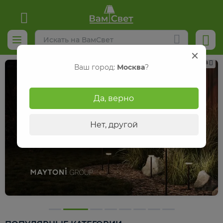
Реклама
Ваш город:
Москва
?
Да, верно
Нет, другой