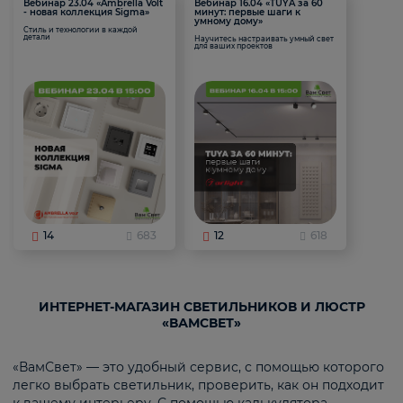
Вебинар 23.04 «Ambrella Volt
Вебинар 16.04 «TUYA за 60
- новая коллекция Sigma»
минут: первые шаги к
умному дому»
Стиль и технологии в каждой
детали
Научитесь настраивать умный свет
для ваших проектов
14
683
12
618
ИНТЕРНЕТ-МАГАЗИН СВЕТИЛЬНИКОВ И ЛЮСТР
«ВАМСВЕТ»
«ВамСвет» — это удобный сервис, с помощью которого
легко выбрать светильник, проверить, как он подходит