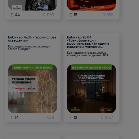
44
1103
15
652
Вебинар 14.05 «Теория слоев
Вебинар 28.04
освещения»
«Трансформация
пространства: как одним
нажатием меняются
Как создать интерьер премиум-
класса с Arlight?
функции комнаты
Как модернизировать любую
комнату в доме до уровня ПРО?
14
658
12
1037