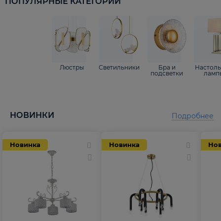
ПОПУЛЯРНЫЕ КАТЕГОРИИ
Люстры
Светильники
Бра и
Настол
подсветки
ламп
НОВИНКИ
Подробнее
Новинка
Новинка
Но