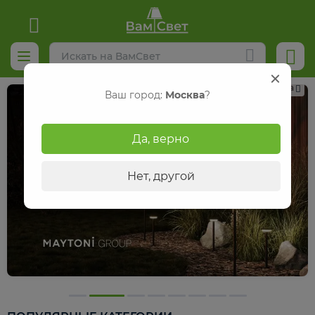
Реклама
Ваш город:
Москва
?
Да, верно
Нет, другой