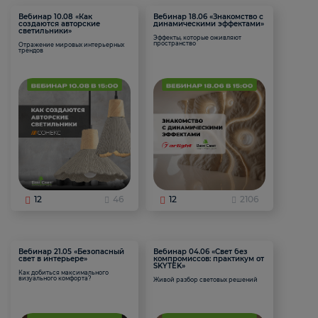
Вебинар 10.08 «Как
Вебинар 18.06 «Знакомство с
создаются авторские
динамическими эффектами»
светильники»
Эффекты, которые оживляют
пространство
Отражение мировых интерьерных
трендов
12
46
12
2106
Вебинар 21.05 «Безопасный
Вебинар 04.06 «Свет без
свет в интерьере»
компромиссов: практикум от
SKYTEK»
Как добиться максимального
визуального комфорта?
Живой разбор световых решений