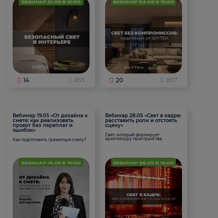
14
655
20
807
Вебинар 19.05 «От дизайна к
Вебинар 28.05 «Свет в кадре:
смете: как реализовать
расставить роли и отстоять
проект без переплат и
сцену»
ошибок»
Свет, который формирует
архитектуру пространства.
Как подготовить грамотную смету?