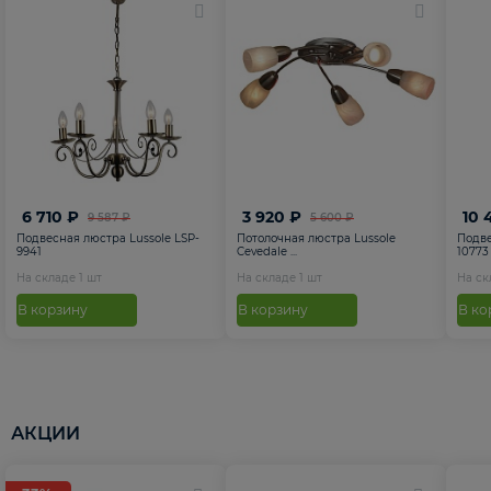
6 710 ₽
3 920 ₽
10 
9 587 ₽
5 600 ₽
Подвесная люстра Lussole LSP-
Потолочная люстра Lussole
Подве
9941
Cevedale ...
10773
На складе
1
шт
На складе
1
шт
На с
В корзину
В корзину
В ко
АКЦИИ