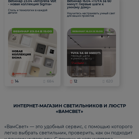
Вебинар 23.04 «Ambrella Volt
Вебинар 16.04 «TUYA за 60
- новая коллекция Sigma»
минут: первые шаги к
умному дому»
Стиль и технологии в каждой
детали
Научитесь настраивать умный свет
для ваших проектов
14
684
12
620
ИНТЕРНЕТ-МАГАЗИН СВЕТИЛЬНИКОВ И ЛЮСТР
«ВАМСВЕТ»
«ВамСвет» — это удобный сервис, с помощью которого
легко выбрать светильник, проверить, как он подходит