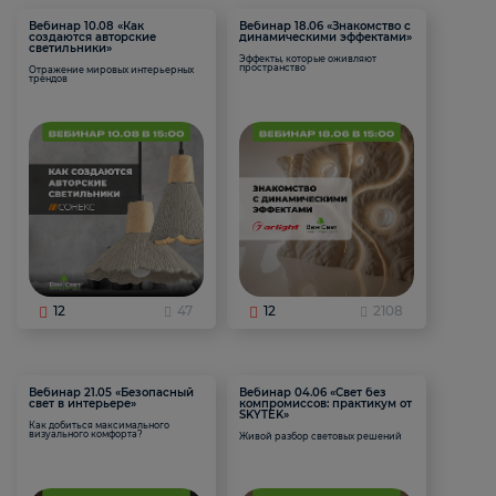
Вебинар 10.08 «Как
Вебинар 18.06 «Знакомство с
создаются авторские
динамическими эффектами»
светильники»
Эффекты, которые оживляют
пространство
Отражение мировых интерьерных
трендов
12
47
12
2108
Вебинар 21.05 «Безопасный
Вебинар 04.06 «Свет без
свет в интерьере»
компромиссов: практикум от
SKYTEK»
Как добиться максимального
визуального комфорта?
Живой разбор световых решений