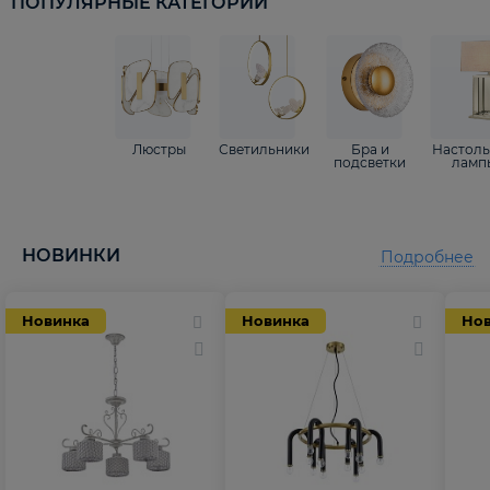
ПОПУЛЯРНЫЕ КАТЕГОРИИ
Люстры
Светильники
Бра и
Настол
подсветки
ламп
НОВИНКИ
Подробнее
Новинка
Новинка
Но