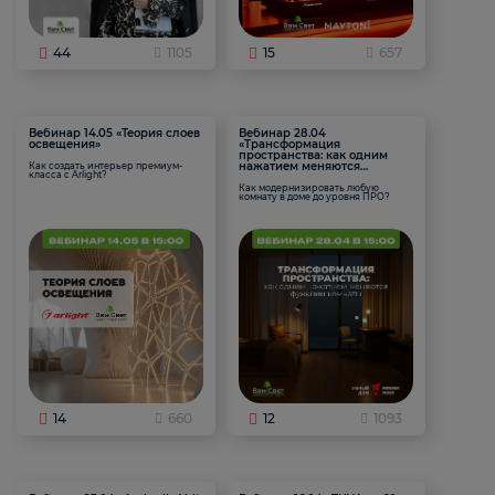
44
1105
15
657
Вебинар 14.05 «Теория слоев
Вебинар 28.04
освещения»
«Трансформация
пространства: как одним
нажатием меняются
Как создать интерьер премиум-
класса с Arlight?
функции комнаты
Как модернизировать любую
комнату в доме до уровня ПРО?
14
660
12
1093