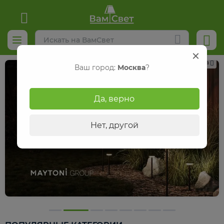
Реклама
Ваш город:
Москва
?
Да, верно
Нет, другой