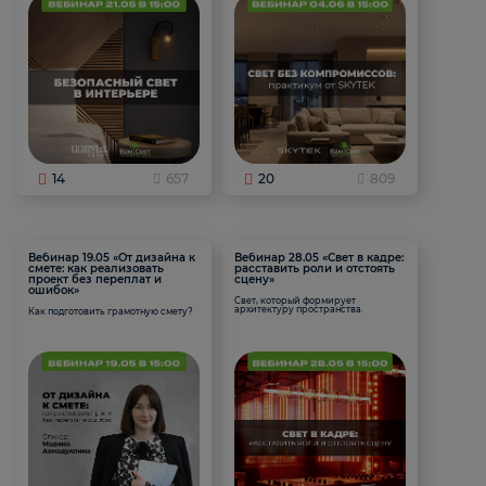
14
657
20
809
Вебинар 19.05 «От дизайна к
Вебинар 28.05 «Свет в кадре:
смете: как реализовать
расставить роли и отстоять
проект без переплат и
сцену»
ошибок»
Свет, который формирует
архитектуру пространства.
Как подготовить грамотную смету?