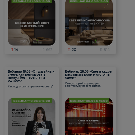
14
662
20
814
Вебинар 19.05 «От дизайна к
Вебинар 28.05 «Свет в кадре:
смете: как реализовать
расставить роли и отстоять
проект без переплат и
сцену»
ошибок»
Свет, который формирует
архитектуру пространства.
Как подготовить грамотную смету?