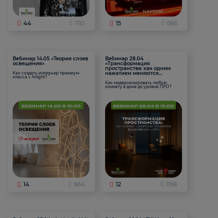
44
1110
15
666
Вебинар 14.05 «Теория слоев
Вебинар 28.04
освещения»
«Трансформация
пространства: как одним
нажатием меняются
Как создать интерьер премиум-
класса с Arlight?
функции комнаты
Как модернизировать любую
комнату в доме до уровня ПРО?
14
664
12
1198