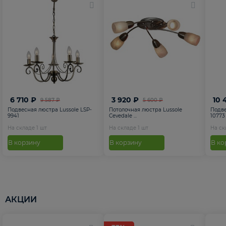
6 710 ₽
3 920 ₽
10 
9 587 ₽
5 600 ₽
Подвесная люстра Lussole LSP-
Потолочная люстра Lussole
Подве
9941
Cevedale ...
10773
На складе
1
шт
На складе
1
шт
На с
В корзину
В корзину
В ко
АКЦИИ