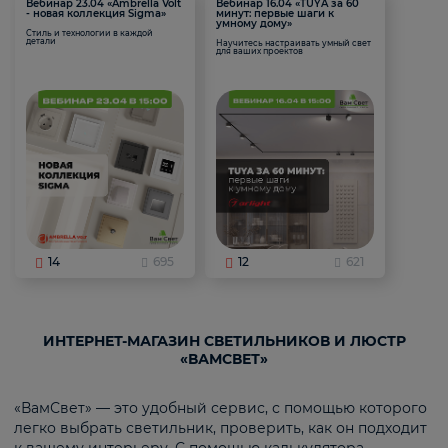
Вебинар 23.04 «Ambrella Volt
Вебинар 16.04 «TUYA за 60
- новая коллекция Sigma»
минут: первые шаги к
умному дому»
Стиль и технологии в каждой
детали
Научитесь настраивать умный свет
для ваших проектов
14
695
12
621
ИНТЕРНЕТ-МАГАЗИН СВЕТИЛЬНИКОВ И ЛЮСТР
«ВАМСВЕТ»
«ВамСвет» — это удобный сервис, с помощью которого
легко выбрать светильник, проверить, как он подходит