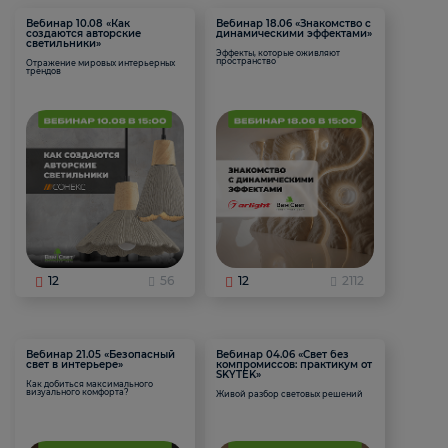
Вебинар 10.08 «Как
Вебинар 18.06 «Знакомство с
создаются авторские
динамическими эффектами»
светильники»
Эффекты, которые оживляют
пространство
Отражение мировых интерьерных
трендов
12
56
12
2112
Вебинар 21.05 «Безопасный
Вебинар 04.06 «Свет без
свет в интерьере»
компромиссов: практикум от
SKYTEK»
Как добиться максимального
визуального комфорта?
Живой разбор световых решений