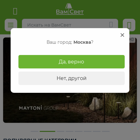
Реклама
Ваш город:
Москва
?
Да, верно
Нет, другой