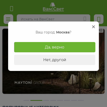
Реклама
Ваш город:
Москва
?
Да, верно
Нет, другой