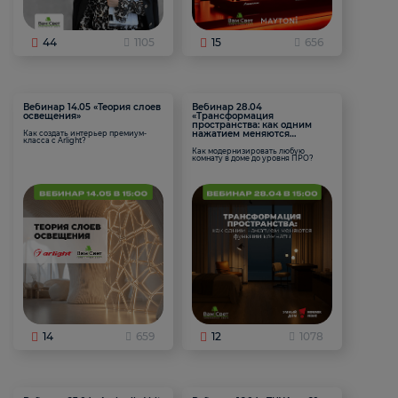
44
1105
15
656
Вебинар 14.05 «Теория слоев
Вебинар 28.04
освещения»
«Трансформация
пространства: как одним
нажатием меняются
Как создать интерьер премиум-
класса с Arlight?
функции комнаты
Как модернизировать любую
комнату в доме до уровня ПРО?
14
659
12
1078