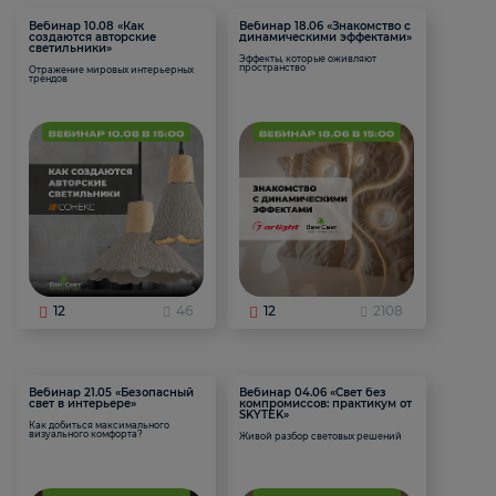
Вебинар 10.08 «Как
Вебинар 18.06 «Знакомство с
создаются авторские
динамическими эффектами»
светильники»
Эффекты, которые оживляют
пространство
Отражение мировых интерьерных
трендов
12
46
12
2108
Вебинар 21.05 «Безопасный
Вебинар 04.06 «Свет без
свет в интерьере»
компромиссов: практикум от
SKYTEK»
Как добиться максимального
визуального комфорта?
Живой разбор световых решений