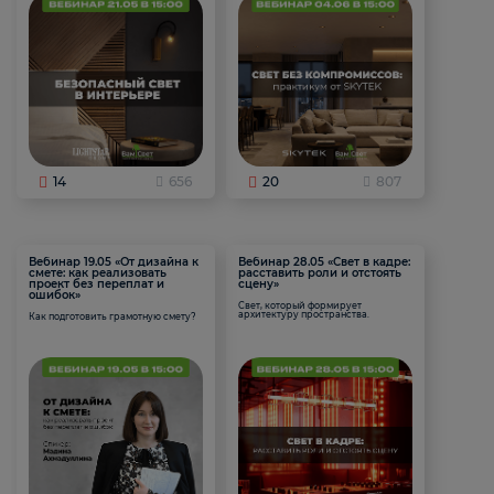
14
656
20
807
Вебинар 19.05 «От дизайна к
Вебинар 28.05 «Свет в кадре:
смете: как реализовать
расставить роли и отстоять
проект без переплат и
сцену»
ошибок»
Свет, который формирует
архитектуру пространства.
Как подготовить грамотную смету?