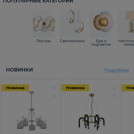
ПОПУЛЯРНЫЕ КАТЕГОРИИ
Люстры
Светильники
Бра и
Настол
подсветки
ламп
НОВИНКИ
Подробнее
Новинка
Новинка
Но