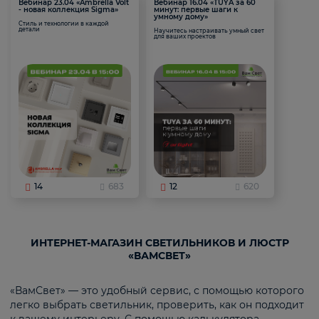
Вебинар 23.04 «Ambrella Volt
Вебинар 16.04 «TUYA за 60
- новая коллекция Sigma»
минут: первые шаги к
умному дому»
Стиль и технологии в каждой
детали
Научитесь настраивать умный свет
для ваших проектов
14
683
12
620
ИНТЕРНЕТ-МАГАЗИН СВЕТИЛЬНИКОВ И ЛЮСТР
«ВАМСВЕТ»
«ВамСвет» — это удобный сервис, с помощью которого
легко выбрать светильник, проверить, как он подходит