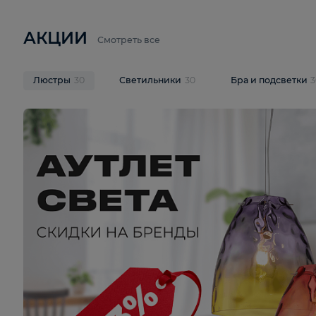
6 710 ₽
3 920 ₽
9 587 ₽
Подвесная люстра Lussole LSP-
Потолочная 
9941
Cevedale LSQ
В корзину
В корзину
На складе
1
шт
На складе
1
ш
АКЦИИ
Смотреть все
Люстры
30
Светильники
30
Бра и под