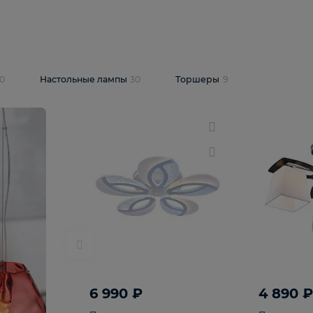
10 409 ₽
5 600 ₽
14 870 ₽
люстра Lussole
Подвесная люстра Alfa Praga
-6907-05
10773
В корзину
т
На складе
1
шт
светки
30
Настольные лампы
30
Торшеры
9