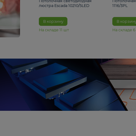
6 990 ₽
Потолочная светодиодная
люстра Escada 10210/5LED
В корзину
На складе
11
шт