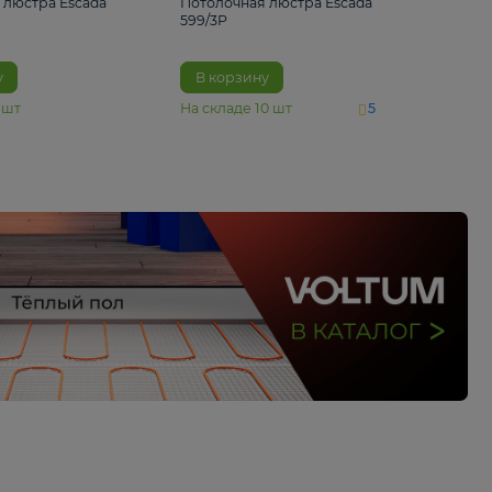
4 890 ₽
6 430 ₽
Потолочная люстра Escada
Потолочная люстра 
1116/3PL
599/3P
В корзину
В корзину
На складе
6
шт
На складе
10
шт