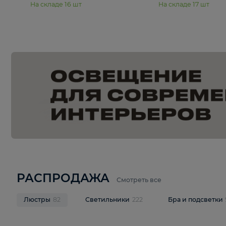
15 990 ₽
19 990 ₽
Подвесная люстра Moderli
Подвесная л
Dottie V11921-5P
Mireil V11914-
В корзину
В корзину
На складе
16
шт
На складе
17