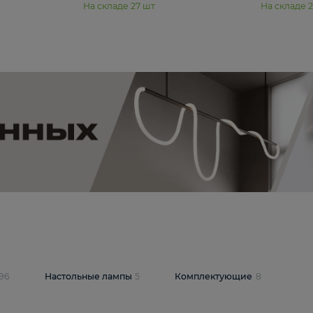
11 990 ₽
юстра Moderli
Подвесная люстра Moderli
12P
Dottie V11920-3P
В корзину
шт
На складе
27
шт