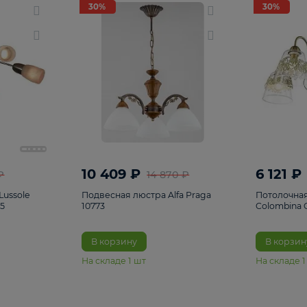
светки
96
Настольные лампы
5
Комплектующ
30%