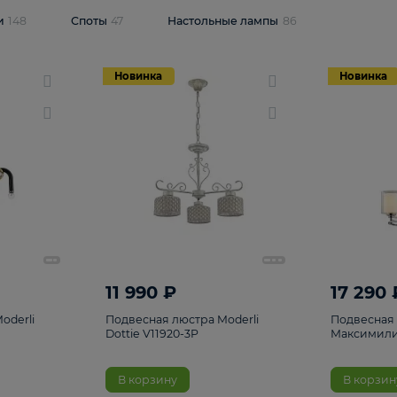
одсветки
148
Споты
47
Настольные лампы
86
Новинка