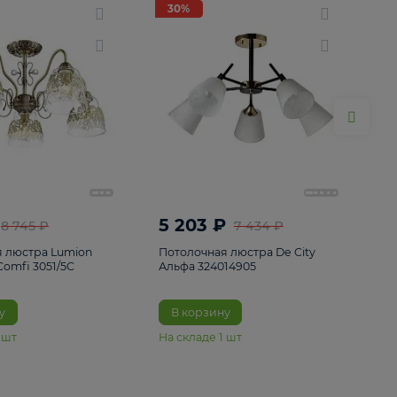
ие
8
30%
30%