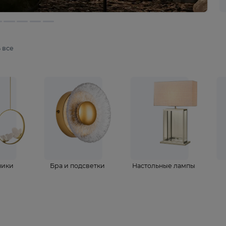
мотреть все
ветильники
Бра и подсветки
Настольные 