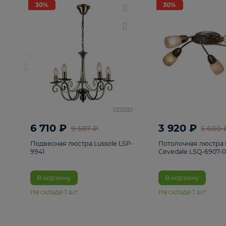
РАСПРОДАЖА
Смотреть все
Люстры
82
Светильники
222
Бра и под
30%
30%