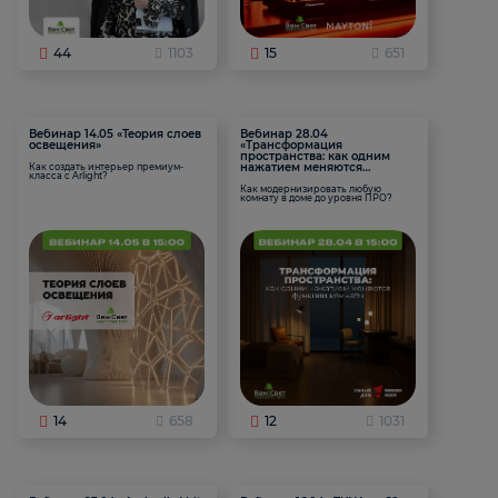
44
1103
15
651
Вебинар 14.05 «Теория слоев
Вебинар 28.04
освещения»
«Трансформация
пространства: как одним
нажатием меняются
Как создать интерьер премиум-
класса с Arlight?
функции комнаты
Как модернизировать любую
комнату в доме до уровня ПРО?
14
658
12
1031