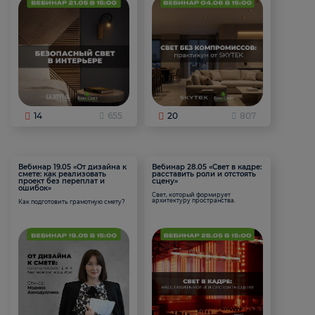
14
655
20
807
Вебинар 19.05 «От дизайна к
Вебинар 28.05 «Свет в кадре:
смете: как реализовать
расставить роли и отстоять
проект без переплат и
сцену»
ошибок»
Свет, который формирует
архитектуру пространства.
Как подготовить грамотную смету?