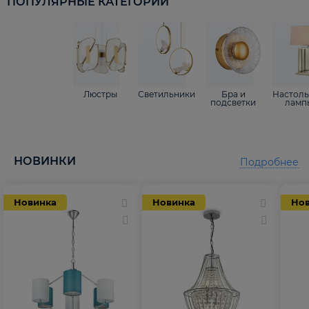
ПОПУЛЯРНЫЕ КАТЕГОРИИ
Люстры
Светильники
Бра и
Настол
подсветки
ламп
НОВИНКИ
Подробнее
Новинка
Новинка
Но