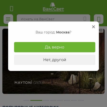
Реклама
Ваш город:
Москва
?
Да, верно
Нет, другой