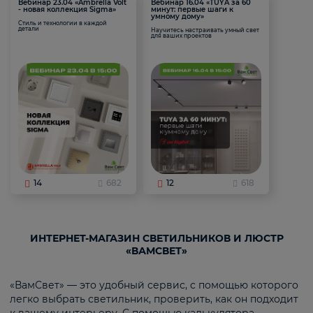
Вебинар 23.04 «Ambrella Volt
Вебинар 16.04 «TUYA за 60
- новая коллекция Sigma»
минут: первые шаги к
умному дому»
Стиль и технологии в каждой
детали
Научитесь настраивать умный свет
для ваших проектов
14
682
12
618
ИНТЕРНЕТ-МАГАЗИН СВЕТИЛЬНИКОВ И ЛЮСТР
«ВАМСВЕТ»
«ВамСвет» — это удобный сервис, с помощью которого
легко выбрать светильник, проверить, как он подходит