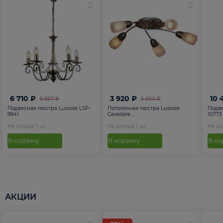
6 710 ₽
3 920 ₽
10 
9 587 ₽
5 600 ₽
Подвесная люстра Lussole LSP-
Потолочная люстра Lussole
Подве
9941
Cevedale ...
10773
На складе
1
шт
На складе
1
шт
На с
В корзину
В корзину
В ко
АКЦИИ