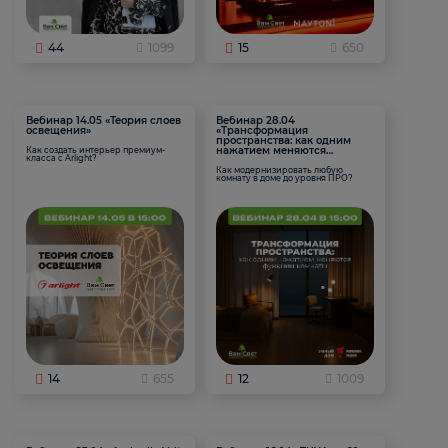
44
1099
15
650
Вебинар 14.05 «Теория слоев
Вебинар 28.04
освещения»
«Трансформация
пространства: как одним
нажатием меняются
Как создать интерьер премиум-
класса с Arlight?
функции комнаты
Как модернизировать любую
комнату в доме до уровня ПРО?
14
655
12
1009