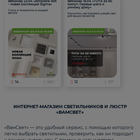
Вебинар 23.04 «Ambrella Volt
Вебинар 16.04 «TUYA за 60
- новая коллекция Sigma»
минут: первые шаги к
умному дому»
Стиль и технологии в каждой
детали
Научитесь настраивать умный свет
для ваших проектов
14
680
12
617
ИНТЕРНЕТ-МАГАЗИН СВЕТИЛЬНИКОВ И ЛЮСТР
«ВАМСВЕТ»
«ВамСвет» — это удобный сервис, с помощью которого
легко выбрать светильник, проверить, как он подходит