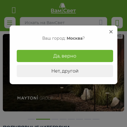
Реклама
Ваш город:
Москва
?
Да, верно
Нет, другой