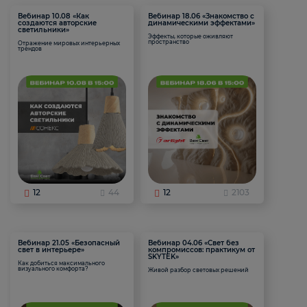
Вебинар 10.08 «Как
Вебинар 18.06 «Знакомство с
создаются авторские
динамическими эффектами»
светильники»
Эффекты, которые оживляют
пространство
Отражение мировых интерьерных
трендов
12
44
12
2103
Вебинар 21.05 «Безопасный
Вебинар 04.06 «Свет без
свет в интерьере»
компромиссов: практикум от
SKYTEK»
Как добиться максимального
визуального комфорта?
Живой разбор световых решений