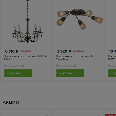
6 710 ₽
3 920 ₽
10 
9 587 ₽
5 600 ₽
Подвесная люстра Lussole LSP-
Потолочная люстра Lussole
Подве
9941
Cevedale ...
10773
На складе
1
шт
На складе
1
шт
На с
В корзину
В корзину
В ко
АКЦИИ