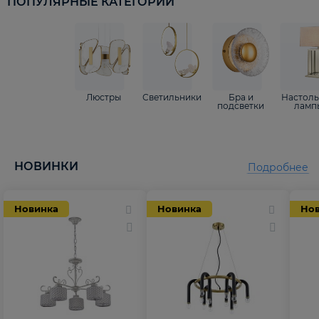
ПОПУЛЯРНЫЕ КАТЕГОРИИ
Люстры
Светильники
Бра и
Настол
подсветки
ламп
НОВИНКИ
Подробнее
Новинка
Новинка
Но