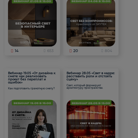
14
653
20
804
Вебинар 19.05 «От дизайна к
Вебинар 28.05 «Свет в кадре:
смете: как реализовать
расставить роли и отстоять
проект без переплат и
сцену»
ошибок»
Свет, который формирует
архитектуру пространства.
Как подготовить грамотную смету?