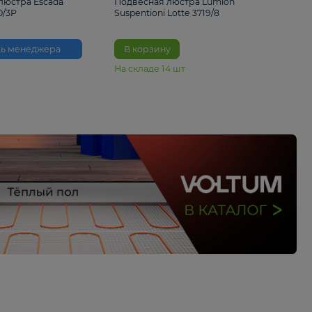
33%
6 230 ₽
4 490 ₽
6 680 
Подвесная люстра Escada
Подвесная люстра L
Reverse 2100/3P
Suspentioni Lotte 371
Помощь менеджера
В корзину
На складе
14
шт