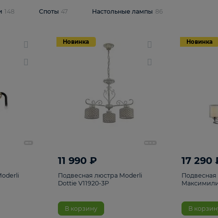
одсветки
148
Споты
47
Настольные лампы
86
Новинка