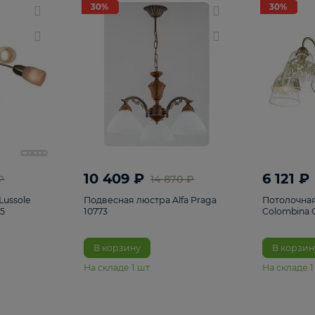
светки
96
Настольные лампы
5
Комплектующ
30%