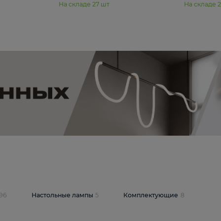
11 990 ₽
юстра Moderli
Подвесная люстра Moderli
12P
Dottie V11920-3P
В корзину
шт
На складе
27
шт