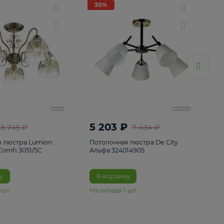
ие
8
30%
30%