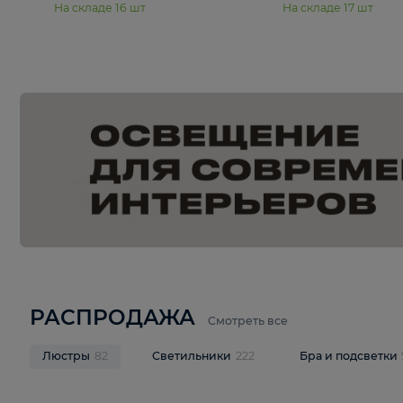
15 990 ₽
19 990 ₽
Подвесная люстра Moderli
Подвесная л
Dottie V11921-5P
Mireil V11914-
В корзину
В корзину
На складе
16
шт
На складе
17