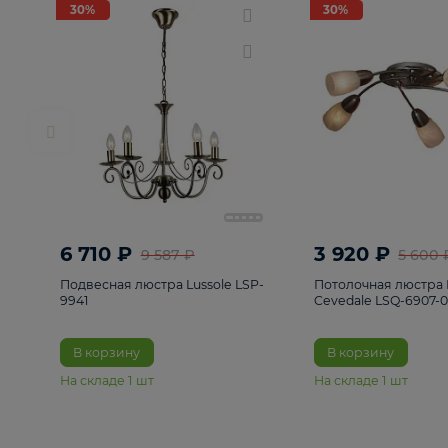
РАСПРОДАЖА
Смотреть все
Люстры
82
Светильники
222
Бра и под
30%
30%