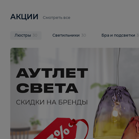
6 710 ₽
3 920 ₽
9 587 ₽
Подвесная люстра Lussole LSP-
Потолочная 
9941
Cevedale LSQ
В корзину
В корзину
На складе
1
шт
На складе
1
ш
АКЦИИ
Смотреть все
Люстры
30
Светильники
30
Бра и под