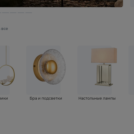
мотреть все
ветильники
Бра и подсветки
Настольные 