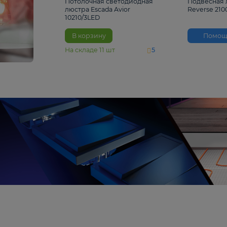
4 810 ₽
Потолочная светодиодная
люстра Escada Avior
10210/3LED
В корзину
На складе
11
шт
5