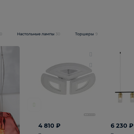
10 409 ₽
5 600 ₽
14 870 ₽
люстра Lussole
Подвесная люстра Alfa Praga
-6907-05
10773
В корзину
т
На складе
1
шт
светки
30
Настольные лампы
30
Торшеры
9