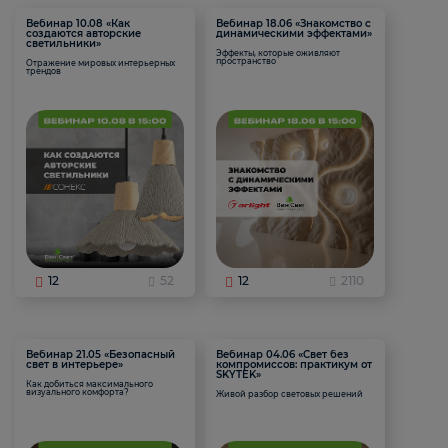
Вебинар 10.08 «Как
Вебинар 18.06 «Знакомство с
создаются авторские
динамическими эффектами»
светильники»
Эффекты, которые оживляют
пространство
Отражение мировых интерьерных
трендов
12
52
12
2110
Вебинар 21.05 «Безопасный
Вебинар 04.06 «Свет без
свет в интерьере»
компромиссов: практикум от
SKYTEK»
Как добиться максимального
визуального комфорта?
Живой разбор световых решений