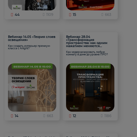
44
1109
15
663
Вебинар 14.05 «Теория слоев
Вебинар 28.04
освещения»
«Трансформация
пространства: как одним
нажатием меняются
Как создать интерьер премиум-
класса с Arlight?
функции комнаты
Как модернизировать любую
комнату в доме до уровня ПРО?
14
663
12
1186