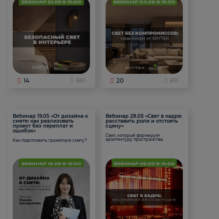
14
661
20
811
Вебинар 19.05 «От дизайна к
Вебинар 28.05 «Свет в кадре:
смете: как реализовать
расставить роли и отстоять
проект без переплат и
сцену»
ошибок»
Свет, который формирует
архитектуру пространства.
Как подготовить грамотную смету?