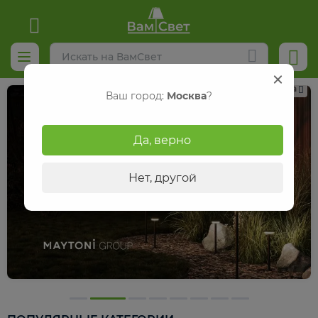
Реклама
Ваш город:
Москва
?
Да, верно
Нет, другой