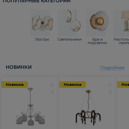
ПОПУЛЯРНЫЕ КАТЕГОРИИ
Люстры
Светильники
Бра и
Настол
подсветки
ламп
НОВИНКИ
Подробнее
Новинка
Новинка
Но