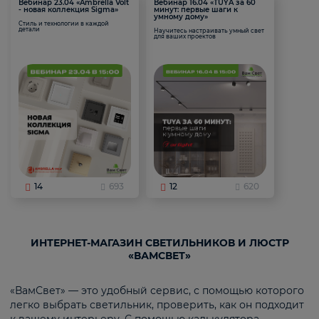
Вебинар 23.04 «Ambrella Volt
Вебинар 16.04 «TUYA за 60
- новая коллекция Sigma»
минут: первые шаги к
умному дому»
Стиль и технологии в каждой
детали
Научитесь настраивать умный свет
для ваших проектов
14
693
12
620
ИНТЕРНЕТ-МАГАЗИН СВЕТИЛЬНИКОВ И ЛЮСТР
«ВАМСВЕТ»
«ВамСвет» — это удобный сервис, с помощью которого
легко выбрать светильник, проверить, как он подходит