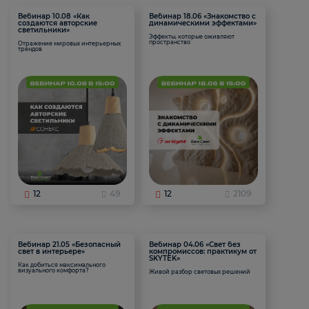
Вебинар 10.08 «Как
Вебинар 18.06 «Знакомство с
создаются авторские
динамическими эффектами»
светильники»
Эффекты, которые оживляют
пространство
Отражение мировых интерьерных
трендов
12
49
12
2109
Вебинар 21.05 «Безопасный
Вебинар 04.06 «Свет без
свет в интерьере»
компромиссов: практикум от
SKYTEK»
Как добиться максимального
визуального комфорта?
Живой разбор световых решений