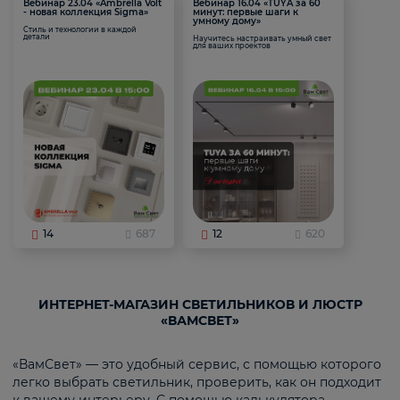
Вебинар 23.04 «Ambrella Volt
Вебинар 16.04 «TUYA за 60
- новая коллекция Sigma»
минут: первые шаги к
умному дому»
Стиль и технологии в каждой
детали
Научитесь настраивать умный свет
для ваших проектов
14
687
12
620
ИНТЕРНЕТ-МАГАЗИН СВЕТИЛЬНИКОВ И ЛЮСТР
«ВАМСВЕТ»
«ВамСвет» — это удобный сервис, с помощью которого
легко выбрать светильник, проверить, как он подходит