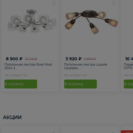
8 500 ₽
3 920 ₽
10 
12 143 ₽
5 600 ₽
Потолочная люстра Rivoli Mod
Потолочная люстра Lussole
Подве
3034-3...
Cevedale ...
10773
На складе
1
шт
На складе
1
шт
На с
В корзину
В корзину
В ко
АКЦИИ