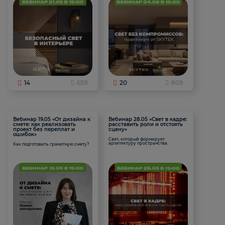
14
659
20
809
Вебинар 19.05 «От дизайна к
Вебинар 28.05 «Свет в кадре:
смете: как реализовать
расставить роли и отстоять
проект без переплат и
сцену»
ошибок»
Свет, который формирует
архитектуру пространства.
Как подготовить грамотную смету?