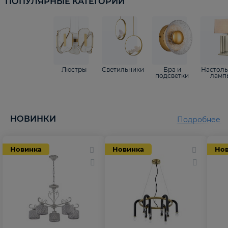
ПОПУЛЯРНЫЕ КАТЕГОРИИ
Люстры
Светильники
Бра и
Настол
подсветки
ламп
НОВИНКИ
Подробнее
Новинка
Новинка
Но