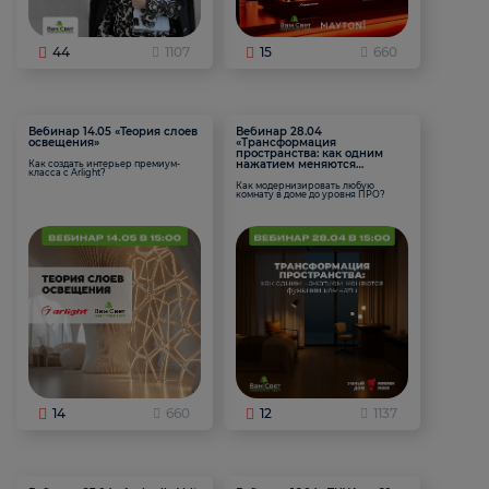
44
1107
15
660
Вебинар 14.05 «Теория слоев
Вебинар 28.04
освещения»
«Трансформация
пространства: как одним
нажатием меняются
Как создать интерьер премиум-
класса с Arlight?
функции комнаты
Как модернизировать любую
комнату в доме до уровня ПРО?
14
660
12
1137