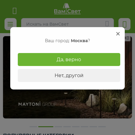
Реклама
Ваш город:
Москва
?
Да, верно
Нет, другой