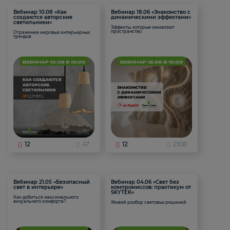
Вебинар 10.08 «Как
Вебинар 18.06 «Знакомство с
создаются авторские
динамическими эффектами»
светильники»
Эффекты, которые оживляют
пространство
Отражение мировых интерьерных
трендов
12
47
12
2108
Вебинар 21.05 «Безопасный
Вебинар 04.06 «Свет без
свет в интерьере»
компромиссов: практикум от
SKYTEK»
Как добиться максимального
визуального комфорта?
Живой разбор световых решений