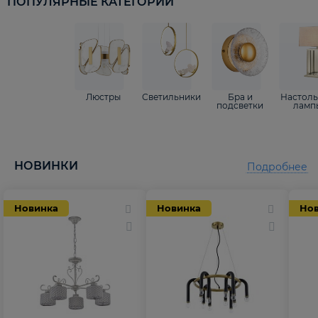
ПОПУЛЯРНЫЕ КАТЕГОРИИ
Люстры
Светильники
Бра и
Настол
подсветки
ламп
НОВИНКИ
Подробнее
Новинка
Новинка
Но