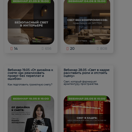
14
656
20
808
Вебинар 19.05 «От дизайна к
Вебинар 28.05 «Свет в кадре:
смете: как реализовать
расставить роли и отстоять
проект без переплат и
сцену»
ошибок»
Свет, который формирует
архитектуру пространства.
Как подготовить грамотную смету?