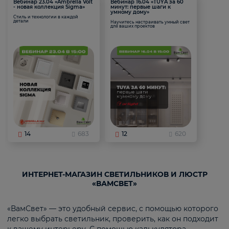
Вебинар 23.04 «Ambrella Volt
Вебинар 16.04 «TUYA за 60
- новая коллекция Sigma»
минут: первые шаги к
умному дому»
Стиль и технологии в каждой
детали
Научитесь настраивать умный свет
для ваших проектов
14
683
12
620
ИНТЕРНЕТ-МАГАЗИН СВЕТИЛЬНИКОВ И ЛЮСТР
«ВАМСВЕТ»
«ВамСвет» — это удобный сервис, с помощью которого
легко выбрать светильник, проверить, как он подходит