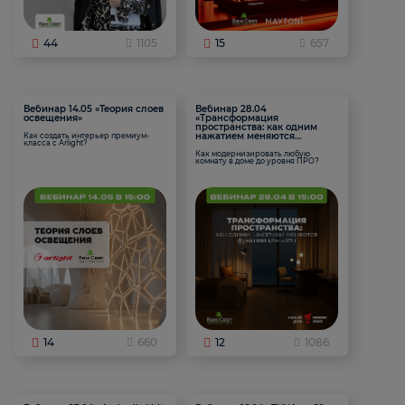
44
1105
15
657
Вебинар 14.05 «Теория слоев
Вебинар 28.04
освещения»
«Трансформация
пространства: как одним
нажатием меняются
Как создать интерьер премиум-
класса с Arlight?
функции комнаты
Как модернизировать любую
комнату в доме до уровня ПРО?
14
660
12
1086