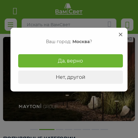
Реклама
Ваш город:
Москва
?
Да, верно
Нет, другой