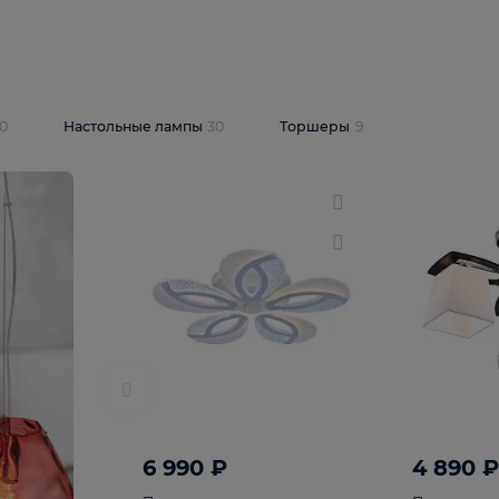
10 409 ₽
5 600 ₽
14 870 ₽
люстра Lussole
Подвесная люстра Alfa Praga
-6907-05
10773
В корзину
т
На складе
1
шт
светки
30
Настольные лампы
30
Торшеры
9