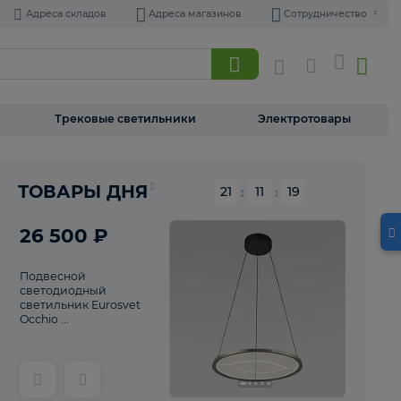
Адреса складов
Адреса магазинов
Торшеры
Трековые светильники
Э
Реклама
ТОВАРЫ ДНЯ
21
:
11
26 500 ₽
Подвесной
светодиодный
светильник Eurosvet
Occhio ...