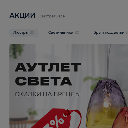
6 710 ₽
3 920 ₽
9 587 ₽
Подвесная люстра Lussole LSP-
Потолочная 
9941
Cevedale LSQ
В корзину
В корзину
На складе
1
шт
На складе
1
ш
АКЦИИ
Смотреть все
Люстры
30
Светильники
30
Бра и под