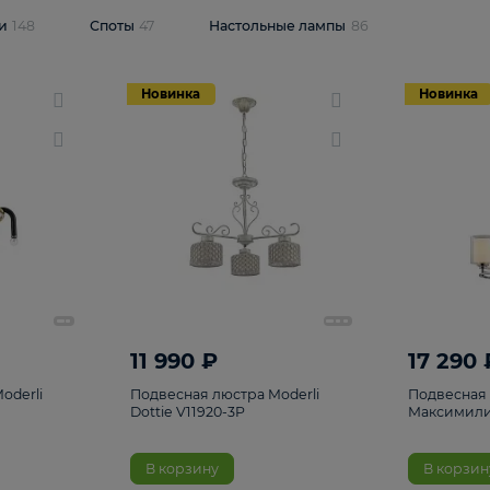
одсветки
148
Споты
47
Настольные лампы
86
Новинка