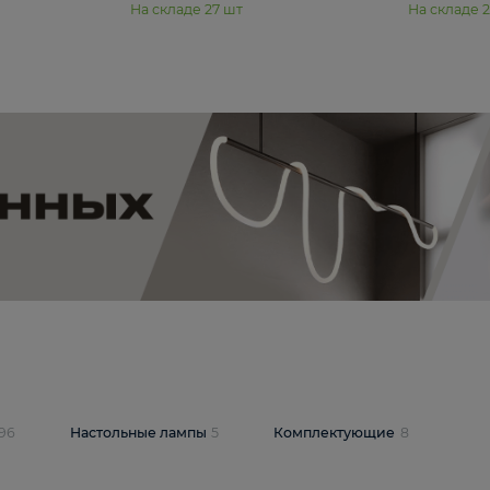
11 990 ₽
юстра Moderli
Подвесная люстра Moderli
12P
Dottie V11920-3P
В корзину
шт
На складе
27
шт