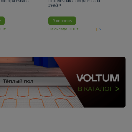
4 890 ₽
6 430 ₽
Потолочная люстра Escada
Потолочная люстра 
1116/3PL
599/3P
В корзину
В корзину
На складе
6
шт
На складе
10
шт