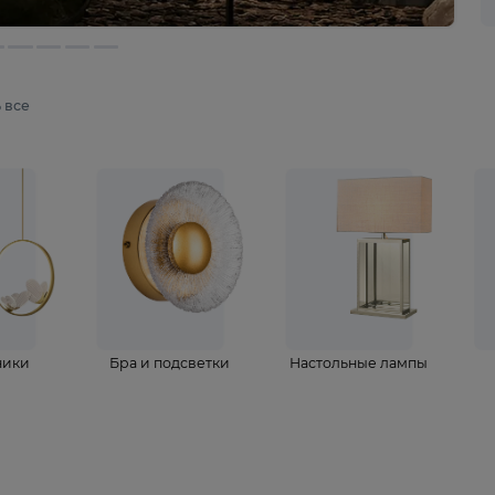
мотреть все
ветильники
Бра и подсветки
Настольные 