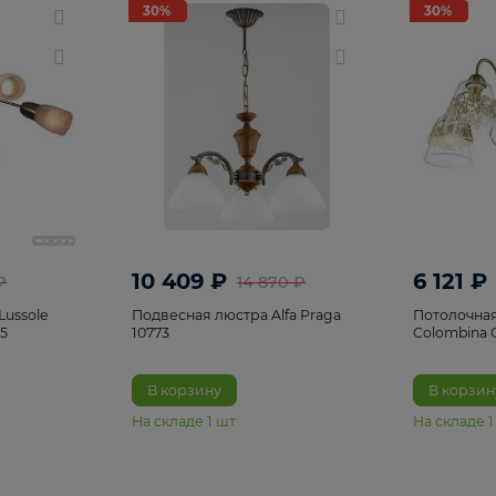
светки
96
Настольные лампы
5
Комплектующ
30%