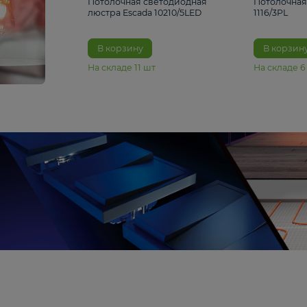
6 990 ₽
Потолочная светодиодная
люстра Escada 10210/5LED
В корзину
На складе
11
шт