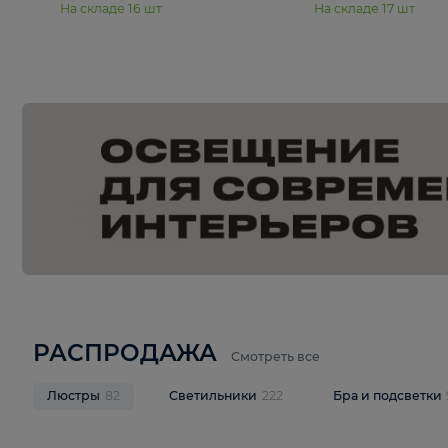
15 990 ₽
19 990 ₽
Подвесная люстра Moderli
Подвесная л
Dottie V11921-5P
Mireil V11914-
В корзину
В корзину
На складе
16
шт
На складе
17