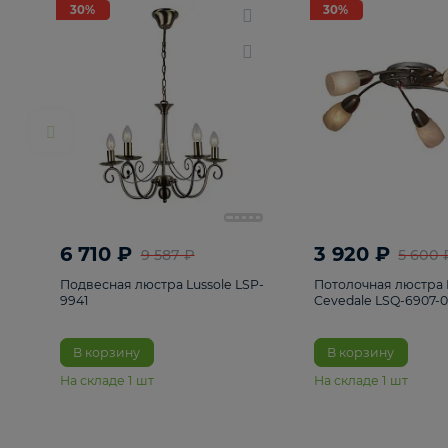
РАСПРОДАЖА
Смотреть все
Люстры
82
Светильники
222
Бра и под
30%
30%