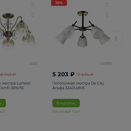
ие
8
30%
30%