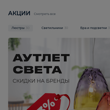
6 710 ₽
3 920 ₽
9 587 ₽
Подвесная люстра Lussole LSP-
Потолочная 
9941
Cevedale LSQ
В корзину
В корзину
На складе
1
шт
На складе
1
ш
АКЦИИ
Смотреть все
Люстры
30
Светильники
30
Бра и под