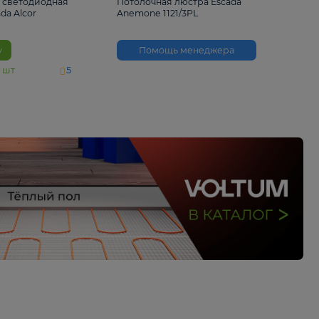
6 500 ₽
3 530 ₽
Потолочная светодиодная
Потолочная люстра 
люстра Escada Alcor
Anemone 1121/3PL
10266/6LED
В корзину
Помощь менед
На складе
11
шт
5