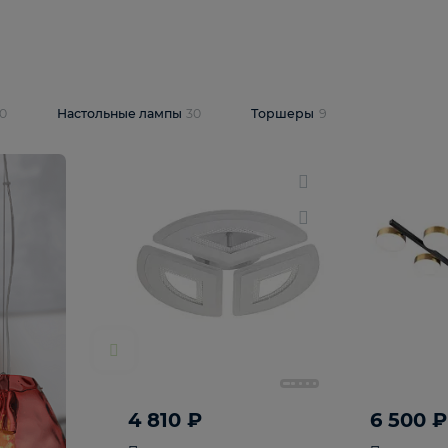
10 409 ₽
5 600 ₽
14 870 ₽
люстра Lussole
Подвесная люстра Alfa Praga
-6907-05
10773
В корзину
т
На складе
1
шт
светки
30
Настольные лампы
30
Торшеры
9