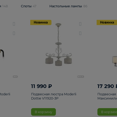
одсветки
148
Споты
47
Настольные лампы
86
Новинка