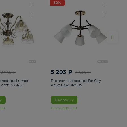
ие
8
30%
30%