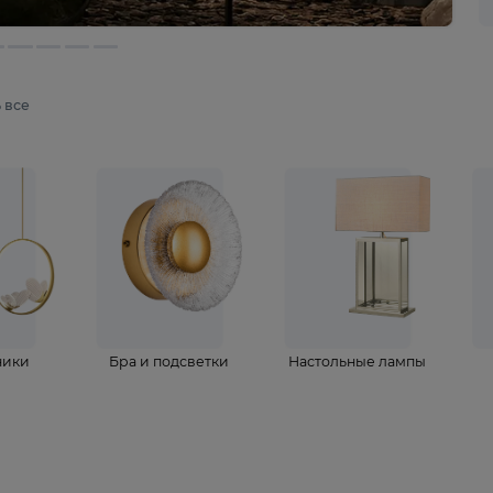
мотреть все
ветильники
Бра и подсветки
Настольные 