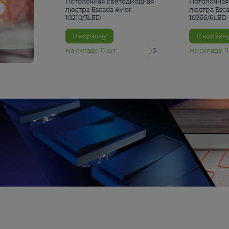
4 810 ₽
Потолочная светодиодная
люстра Escada Avior
10210/3LED
В корзину
На складе
11
шт
5