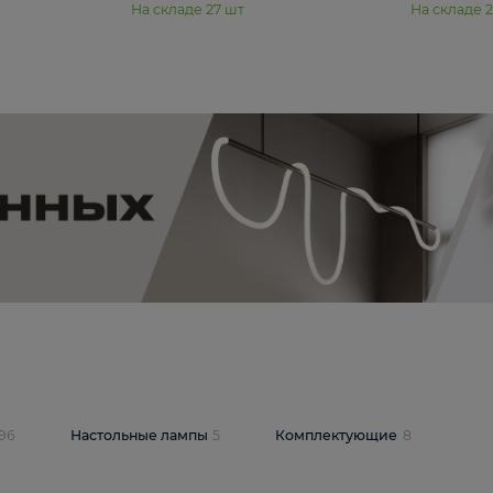
11 990 ₽
юстра Moderli
Подвесная люстра Moderli
12P
Dottie V11920-3P
В корзину
шт
На складе
27
шт