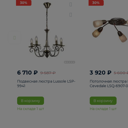
РАСПРОДАЖА
Смотреть все
Люстры
82
Светильники
222
Бра и под
30%
30%