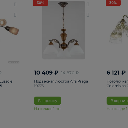
светки
96
Настольные лампы
5
Комплектующ
30%