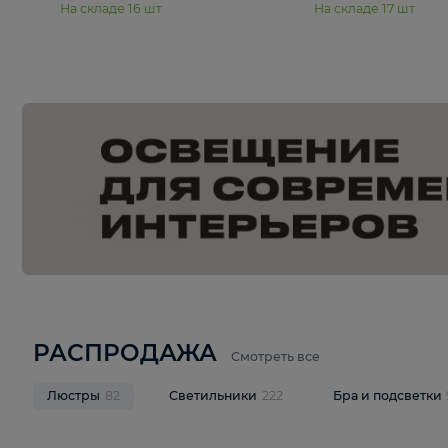
15 990 ₽
19 990 ₽
Подвесная люстра Moderli
Подвесная л
Dottie V11921-5P
Mireil V11914-
В корзину
В корзину
На складе
16
шт
На складе
17