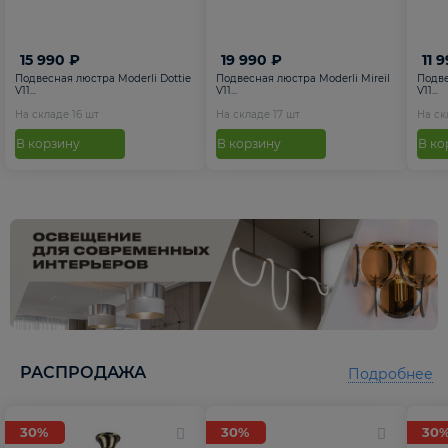
15 990 ₽
19 990 ₽
11 
Подвесная люстра Moderli Dottie
Подвесная люстра Moderli Mireil
Подве
V11...
V11...
V11...
На складе
16
шт
На складе
17
шт
На с
В корзину
В корзину
В ко
РАСПРОДАЖА
Подробнее
30%
30%
30