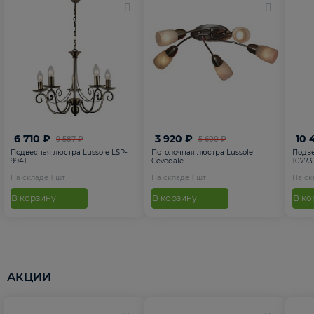
6 710 ₽
3 920 ₽
10 
9 587 ₽
5 600 ₽
Подвесная люстра Lussole LSP-
Потолочная люстра Lussole
Подве
9941
Cevedale ...
10773
На складе
1
шт
На складе
1
шт
На с
В корзину
В корзину
В ко
АКЦИИ