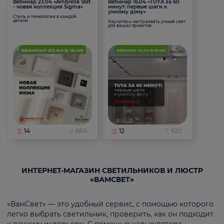
Вебинар 23.04 «Ambrella Volt
Вебинар 16.04 «TUYA за 60
- новая коллекция Sigma»
минут: первые шаги к
умному дому»
Стиль и технологии в каждой
детали
Научитесь настраивать умный свет
для ваших проектов
14
684
12
620
ИНТЕРНЕТ-МАГАЗИН СВЕТИЛЬНИКОВ И ЛЮСТР
«ВАМСВЕТ»
«ВамСвет» — это удобный сервис, с помощью которого
легко выбрать светильник, проверить, как он подходит