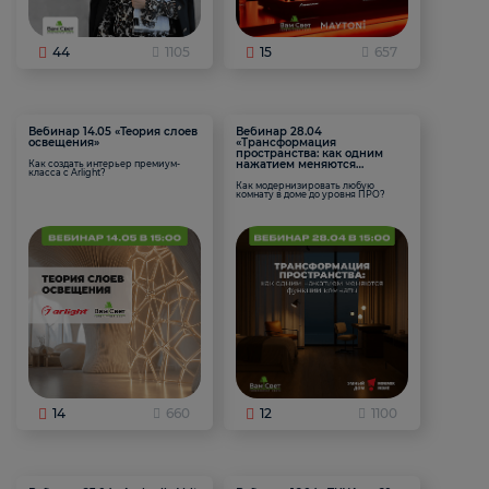
44
1105
15
657
Вебинар 14.05 «Теория слоев
Вебинар 28.04
освещения»
«Трансформация
пространства: как одним
нажатием меняются
Как создать интерьер премиум-
класса с Arlight?
функции комнаты
Как модернизировать любую
комнату в доме до уровня ПРО?
14
660
12
1100