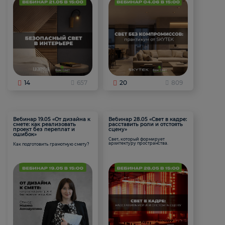
14
657
20
809
Вебинар 19.05 «От дизайна к
Вебинар 28.05 «Свет в кадре:
смете: как реализовать
расставить роли и отстоять
проект без переплат и
сцену»
ошибок»
Свет, который формирует
архитектуру пространства.
Как подготовить грамотную смету?