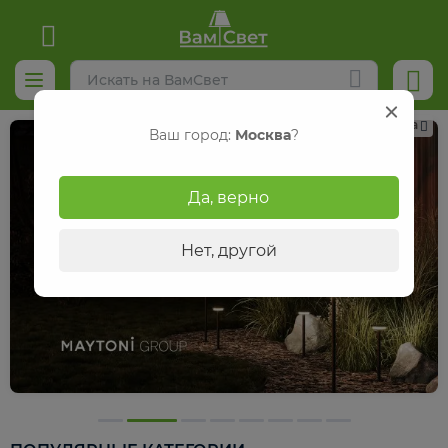
Реклама
Ваш город:
Москва
?
Да, верно
Нет, другой