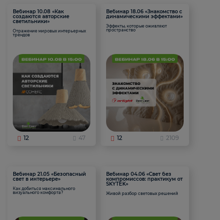
Вебинар 10.08 «Как
Вебинар 18.06 «Знакомство с
создаются авторские
динамическими эффектами»
светильники»
Эффекты, которые оживляют
пространство
Отражение мировых интерьерных
трендов
12
47
12
2109
Вебинар 21.05 «Безопасный
Вебинар 04.06 «Свет без
свет в интерьере»
компромиссов: практикум от
SKYTEK»
Как добиться максимального
визуального комфорта?
Живой разбор световых решений