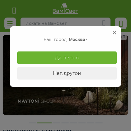
Реклама
Ваш город:
Москва
?
Да, верно
Нет, другой