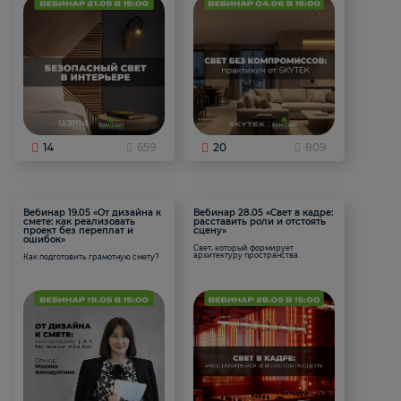
14
659
20
809
Вебинар 19.05 «От дизайна к
Вебинар 28.05 «Свет в кадре:
смете: как реализовать
расставить роли и отстоять
проект без переплат и
сцену»
ошибок»
Свет, который формирует
архитектуру пространства.
Как подготовить грамотную смету?