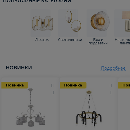
ПОПУЛЯРНЫЕ КАТЕГОРИИ
Люстры
Светильники
Бра и
Настол
подсветки
ламп
НОВИНКИ
Подробнее
Новинка
Новинка
Но