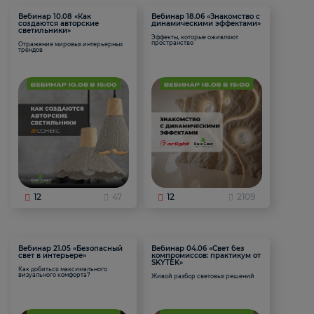
Вебинар 10.08 «Как
Вебинар 18.06 «Знакомство с
создаются авторские
динамическими эффектами»
светильники»
Эффекты, которые оживляют
пространство
Отражение мировых интерьерных
трендов
12
47
12
2109
Вебинар 21.05 «Безопасный
Вебинар 04.06 «Свет без
свет в интерьере»
компромиссов: практикум от
SKYTEK»
Как добиться максимального
визуального комфорта?
Живой разбор световых решений