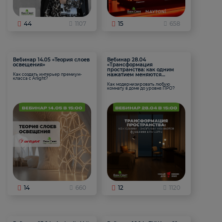
44
1107
15
658
Вебинар 14.05 «Теория слоев
Вебинар 28.04
освещения»
«Трансформация
пространства: как одним
нажатием меняются
Как создать интерьер премиум-
класса с Arlight?
функции комнаты
Как модернизировать любую
комнату в доме до уровня ПРО?
14
660
12
1120