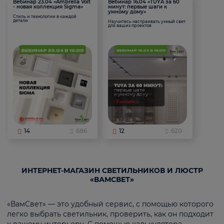
Вебинар 23.04 «Ambrella Volt
Вебинар 16.04 «TUYA за 60
- новая коллекция Sigma»
минут: первые шаги к
умному дому»
Стиль и технологии в каждой
детали
Научитесь настраивать умный свет
для ваших проектов
14
686
12
620
ИНТЕРНЕТ-МАГАЗИН СВЕТИЛЬНИКОВ И ЛЮСТР
«ВАМСВЕТ»
«ВамСвет» — это удобный сервис, с помощью которого
легко выбрать светильник, проверить, как он подходит