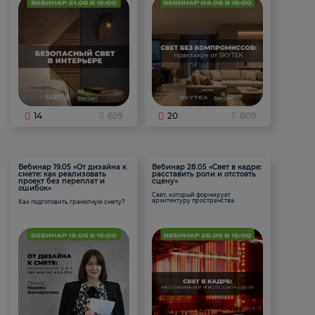
14
659
20
809
Вебинар 19.05 «От дизайна к
Вебинар 28.05 «Свет в кадре:
смете: как реализовать
расставить роли и отстоять
проект без переплат и
сцену»
ошибок»
Свет, который формирует
архитектуру пространства.
Как подготовить грамотную смету?