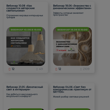
Вебинар 10.08 «Как
Вебинар 18.06 «Знакомство с
создаются авторские
динамическими эффектами»
светильники»
Эффекты, которые оживляют
пространство
Отражение мировых интерьерных
трендов
12
49
12
2109
Вебинар 21.05 «Безопасный
Вебинар 04.06 «Свет без
свет в интерьере»
компромиссов: практикум от
SKYTEK»
Как добиться максимального
визуального комфорта?
Живой разбор световых решений