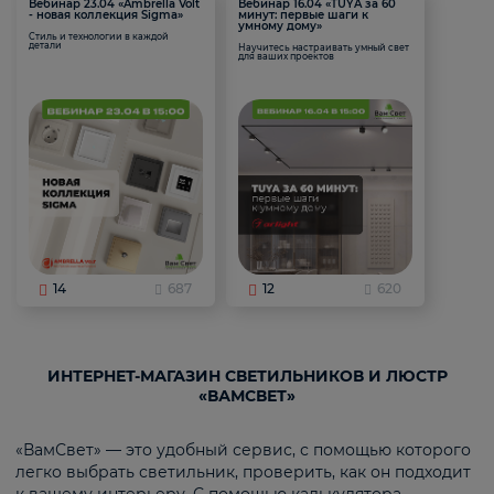
Вебинар 23.04 «Ambrella Volt
Вебинар 16.04 «TUYA за 60
- новая коллекция Sigma»
минут: первые шаги к
умному дому»
Стиль и технологии в каждой
детали
Научитесь настраивать умный свет
для ваших проектов
14
687
12
620
ИНТЕРНЕТ-МАГАЗИН СВЕТИЛЬНИКОВ И ЛЮСТР
«ВАМСВЕТ»
«ВамСвет» — это удобный сервис, с помощью которого
легко выбрать светильник, проверить, как он подходит