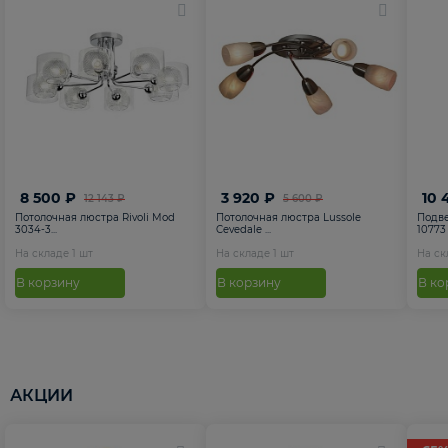
8 500 ₽
3 920 ₽
10 
12 143 ₽
5 600 ₽
Потолочная люстра Rivoli Mod
Потолочная люстра Lussole
Подве
3034-3...
Cevedale ...
10773
На складе
1
шт
На складе
1
шт
На с
В корзину
В корзину
В ко
АКЦИИ