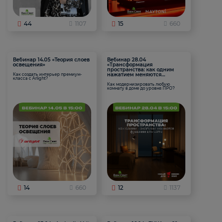
44
1107
15
660
Вебинар 14.05 «Теория слоев
Вебинар 28.04
освещения»
«Трансформация
пространства: как одним
нажатием меняются
Как создать интерьер премиум-
класса с Arlight?
функции комнаты
Как модернизировать любую
комнату в доме до уровня ПРО?
14
660
12
1137