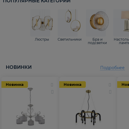
ПОПУЛЯРНЫЕ КАТЕГОРИИ
Люстры
Светильники
Бра и
Настол
подсветки
ламп
НОВИНКИ
Подробнее
Новинка
Новинка
Но