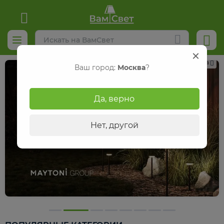
Реклама
Ваш город:
Москва
?
Да, верно
Нет, другой