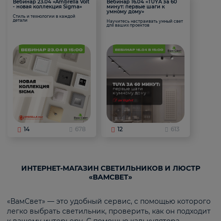
Вебинар 23.04 «Ambrella Volt
Вебинар 16.04 «TUYA за 60
- новая коллекция Sigma»
минут: первые шаги к
умному дому»
Стиль и технологии в каждой
детали
Научитесь настраивать умный свет
для ваших проектов
14
678
12
613
ИНТЕРНЕТ-МАГАЗИН СВЕТИЛЬНИКОВ И ЛЮСТР
«ВАМСВЕТ»
«ВамСвет» — это удобный сервис, с помощью которого
легко выбрать светильник, проверить, как он подходит