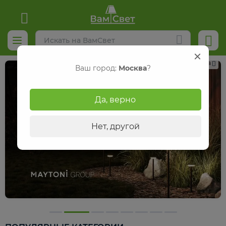
Реклама
Ваш город:
Москва
?
Да, верно
Нет, другой