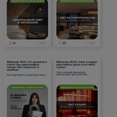
14
652
20
803
Вебинар 19.05 «От дизайна к
Вебинар 28.05 «Свет в кадре:
смете: как реализовать
расставить роли и отстоять
проект без переплат и
сцену»
ошибок»
Свет, который формирует
архитектуру пространства.
Как подготовить грамотную смету?