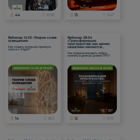
44
1096
15
647
Вебинар 14.05 «Теория слоев
Вебинар 28.04
освещения»
«Трансформация
пространства: как одним
нажатием меняются
Как создать интерьер премиум-
класса с Arlight?
функции комнаты
Как модернизировать любую
комнату в доме до уровня ПРО?
14
653
12
970