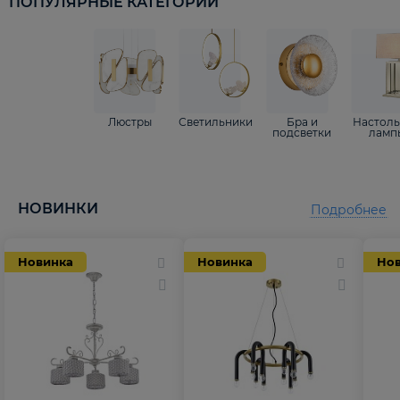
ПОПУЛЯРНЫЕ КАТЕГОРИИ
Люстры
Светильники
Бра и
Настол
подсветки
ламп
НОВИНКИ
Подробнее
Новинка
Новинка
Но