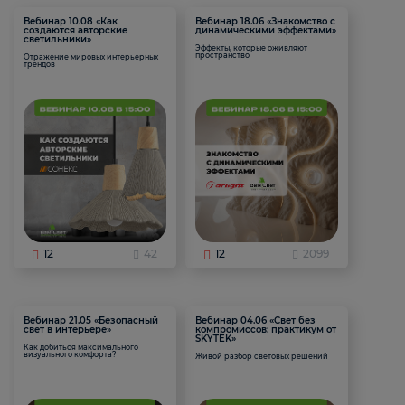
Вебинар 10.08 «Как
Вебинар 18.06 «Знакомство с
создаются авторские
динамическими эффектами»
светильники»
Эффекты, которые оживляют
пространство
Отражение мировых интерьерных
трендов
12
42
12
2099
Вебинар 21.05 «Безопасный
Вебинар 04.06 «Свет без
свет в интерьере»
компромиссов: практикум от
SKYTEK»
Как добиться максимального
визуального комфорта?
Живой разбор световых решений