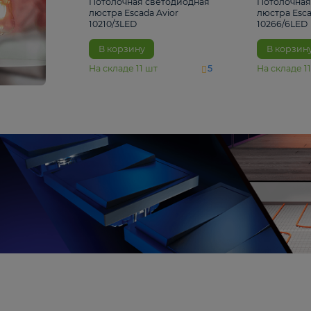
4 810 ₽
Потолочная светодиодная
люстра Escada Avior
10210/3LED
В корзину
На складе
11
шт
5