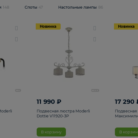
одсветки
148
Споты
47
Настольные лампы
86
Новинка