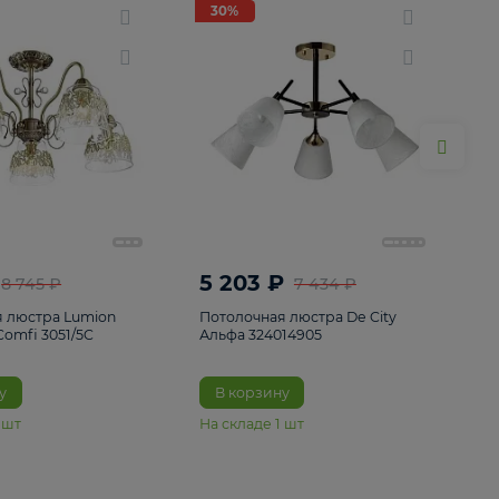
ие
8
30%
30%