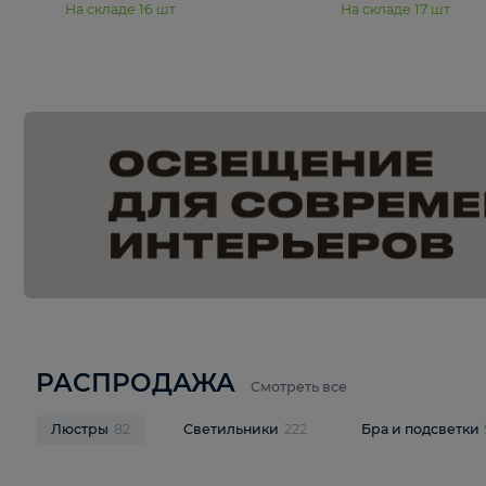
15 990 ₽
19 990 ₽
Подвесная люстра Moderli
Подвесная л
Dottie V11921-5P
Mireil V11914-
В корзину
В корзину
На складе
16
шт
На складе
17