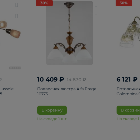
светки
96
Настольные лампы
5
Комплектующ
30%