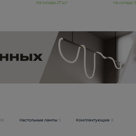
11 990 ₽
юстра Moderli
Подвесная люстра Moderli
12P
Dottie V11920-3P
В корзину
шт
На складе
27
шт