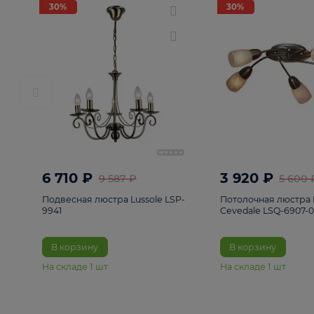
РАСПРОДАЖА
Смотреть все
Люстры
82
Светильники
222
Бра и под
30%
30%