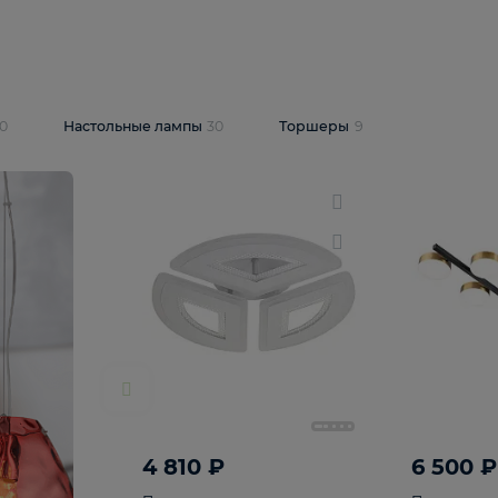
10 409 ₽
5 600 ₽
14 870 ₽
люстра Lussole
Подвесная люстра Alfa Praga
-6907-05
10773
В корзину
т
На складе
1
шт
светки
30
Настольные лампы
30
Торшеры
9