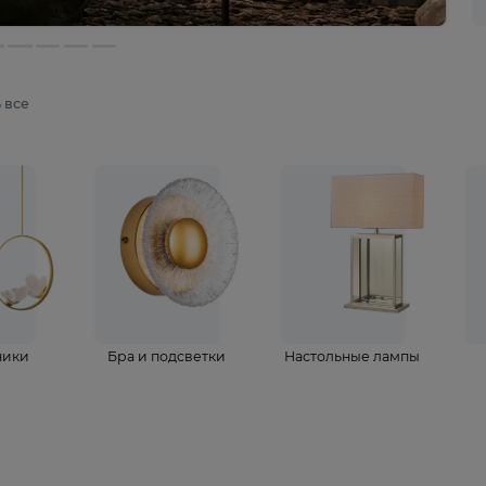
мотреть все
ветильники
Бра и подсветки
Настольные 