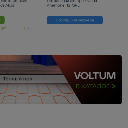
6 500 ₽
3 530 ₽
Потолочная светодиодная
Потолочная люстра 
люстра Escada Alcor
Anemone 1121/3PL
10266/6LED
В корзину
Помощь менед
На складе
11
шт
5