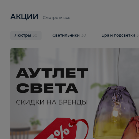
6 710 ₽
3 920 ₽
9 587 ₽
Подвесная люстра Lussole LSP-
Потолочная 
9941
Cevedale LSQ
В корзину
В корзину
На складе
1
шт
На складе
1
ш
АКЦИИ
Смотреть все
Люстры
30
Светильники
30
Бра и под