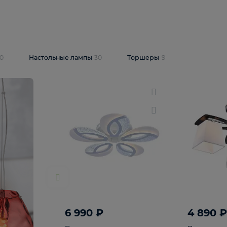
10 409 ₽
5 600 ₽
14 870 ₽
люстра Lussole
Подвесная люстра Alfa Praga
-6907-05
10773
В корзину
т
На складе
1
шт
светки
30
Настольные лампы
30
Торшеры
9