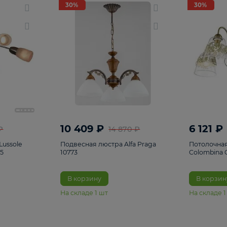
светки
96
Настольные лампы
5
Комплектующ
30%