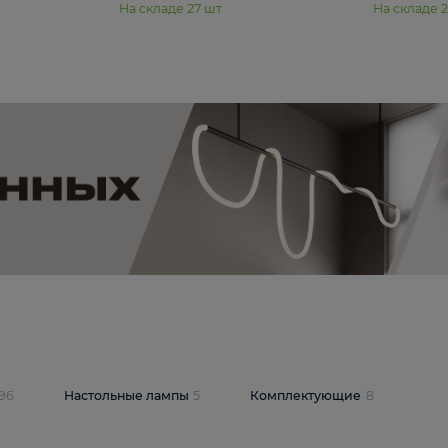
11 990 ₽
юстра Moderli
Подвесная люстра Moderli
12P
Dottie V11920-3P
В корзину
шт
На складе
27
шт