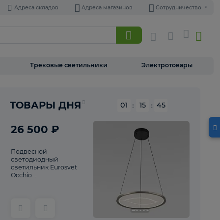
Адреса складов
Адреса магазинов
Торшеры
Трековые светильники
Э
Реклама
ТОВАРЫ ДНЯ
01
:
15
26 500 ₽
Подвесной
светодиодный
светильник Eurosvet
Occhio ...