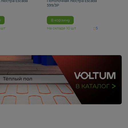
4 890 ₽
6 430 ₽
Потолочная люстра Escada
Потолочная люстра 
1116/3PL
599/3P
В корзину
В корзину
На складе
6
шт
На складе
10
шт