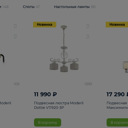
одсветки
148
Споты
47
Настольные лампы
86
Новинка