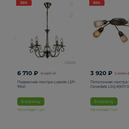
РАСПРОДАЖА
Смотреть все
Люстры
82
Светильники
222
Бра и под
30%
30%