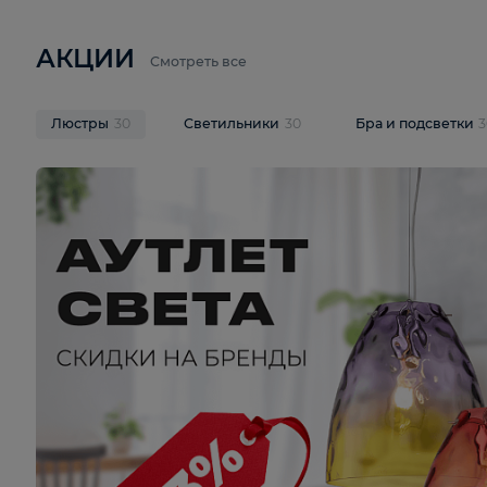
6 710 ₽
3 920 ₽
9 587 ₽
Подвесная люстра Lussole LSP-
Потолочная 
9941
Cevedale LSQ
В корзину
В корзину
На складе
1
шт
На складе
1
ш
АКЦИИ
Смотреть все
Люстры
30
Светильники
30
Бра и под