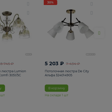
ие
8
30%
30%