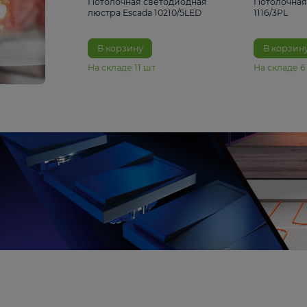
6 990 ₽
Потолочная светодиодная
люстра Escada 10210/5LED
В корзину
На складе
11
шт