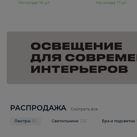
15 990 ₽
19 990 ₽
Подвесная люстра Moderli
Подвесная л
Dottie V11921-5P
Mireil V11914-
В корзину
В корзину
На складе
16
шт
На складе
17