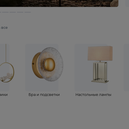
мотреть все
ветильники
Бра и подсветки
Настольные 