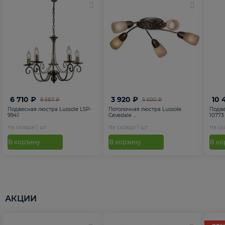
6 710 ₽
3 920 ₽
10 
9 587 ₽
5 600 ₽
Подвесная люстра Lussole LSP-
Потолочная люстра Lussole
Подве
9941
Cevedale ...
10773
На складе
1
шт
На складе
1
шт
На с
В корзину
В корзину
В ко
АКЦИИ