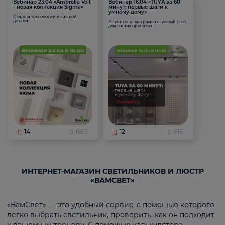
Вебинар 23.04 «Ambrella Volt
Вебинар 16.04 «TUYA за 60
- новая коллекция Sigma»
минут: первые шаги к
умному дому»
Стиль и технологии в каждой
детали
Научитесь настраивать умный свет
для ваших проектов
14
680
12
616
ИНТЕРНЕТ-МАГАЗИН СВЕТИЛЬНИКОВ И ЛЮСТР
«ВАМСВЕТ»
«ВамСвет» — это удобный сервис, с помощью которого
легко выбрать светильник, проверить, как он подходит