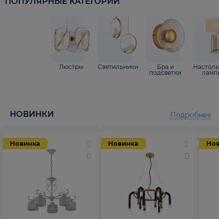
ПОПУЛЯРНЫЕ КАТЕГОРИИ
Люстры
Светильники
Бра и
Настол
подсветки
ламп
НОВИНКИ
Подробнее
Новинка
Новинка
Но