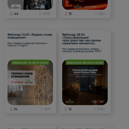
44
1099
15
650
Вебинар 14.05 «Теория слоев
Вебинар 28.04
освещения»
«Трансформация
пространства: как одним
нажатием меняются
Как создать интерьер премиум-
класса с Arlight?
функции комнаты
Как модернизировать любую
комнату в доме до уровня ПРО?
14
655
12
1002