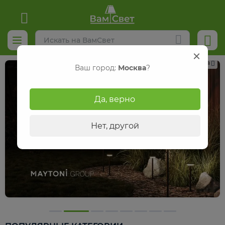
Реклама
Ваш город:
Москва
?
Да, верно
Нет, другой