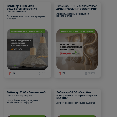
Вебинар 10.08 «Как
Вебинар 18.06 «Знакомство с
создаются авторские
динамическими эффектами»
светильники»
Эффекты, которые оживляют
пространство
Отражение мировых интерьерных
трендов
12
43
12
2102
Вебинар 21.05 «Безопасный
Вебинар 04.06 «Свет без
свет в интерьере»
компромиссов: практикум от
SKYTEK»
Как добиться максимального
визуального комфорта?
Живой разбор световых решений