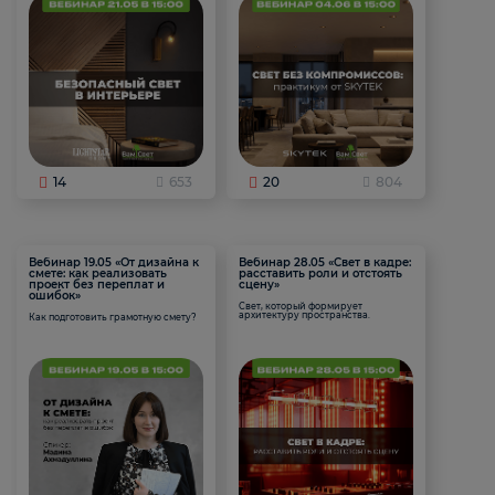
14
653
20
804
Вебинар 19.05 «От дизайна к
Вебинар 28.05 «Свет в кадре:
смете: как реализовать
расставить роли и отстоять
проект без переплат и
сцену»
ошибок»
Свет, который формирует
архитектуру пространства.
Как подготовить грамотную смету?