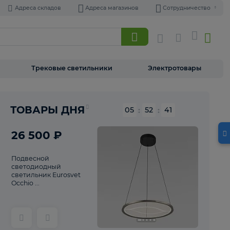
Адреса складов
Адреса магазинов
Торшеры
Трековые светильники
Э
Реклама
ТОВАРЫ ДНЯ
05
:
52
26 500 ₽
Подвесной
светодиодный
светильник Eurosvet
Occhio ...