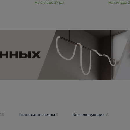
11 990 ₽
юстра Moderli
Подвесная люстра Moderli
12P
Dottie V11920-3P
В корзину
шт
На складе
27
шт