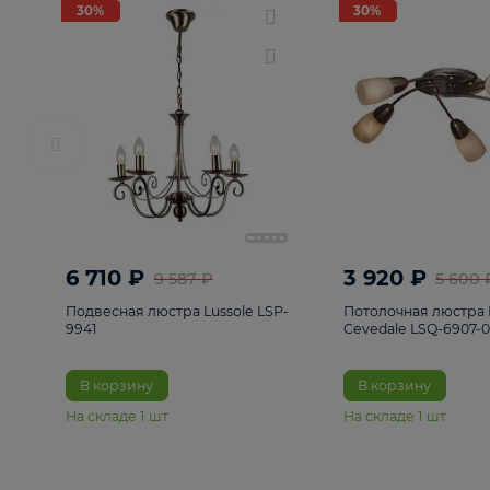
РАСПРОДАЖА
Смотреть все
Люстры
82
Светильники
222
Бра и под
30%
30%