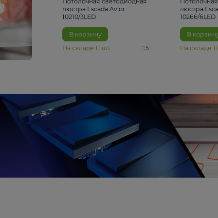
4 810 ₽
Потолочная светодиодная
люстра Escada Avior
10210/3LED
В корзину
На складе
11
шт
5