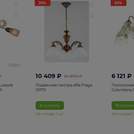
светки
96
Настольные лампы
5
Комплектующ
30%