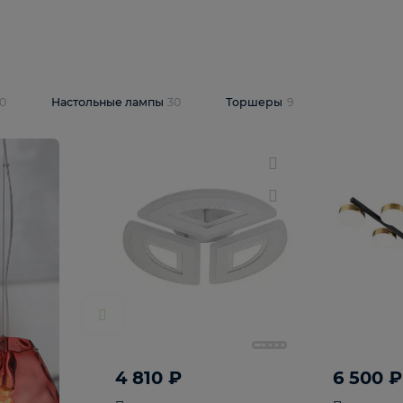
10 409 ₽
5 600 ₽
14 870 ₽
люстра Lussole
Подвесная люстра Alfa Praga
-6907-05
10773
В корзину
т
На складе
1
шт
светки
30
Настольные лампы
30
Торшеры
9