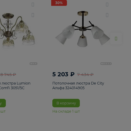
ие
8
30%
30%