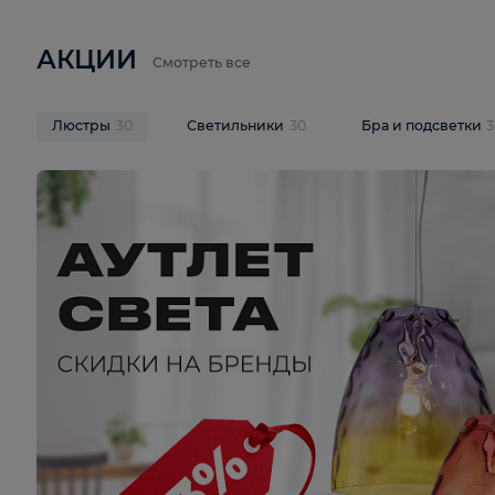
6 710 ₽
3 920 ₽
9 587 ₽
Подвесная люстра Lussole LSP-
Потолочная 
9941
Cevedale LSQ
В корзину
В корзину
На складе
1
шт
На складе
1
ш
АКЦИИ
Смотреть все
Люстры
30
Светильники
30
Бра и под