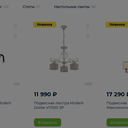
одсветки
148
Споты
47
Настольные лампы
86
Новинка