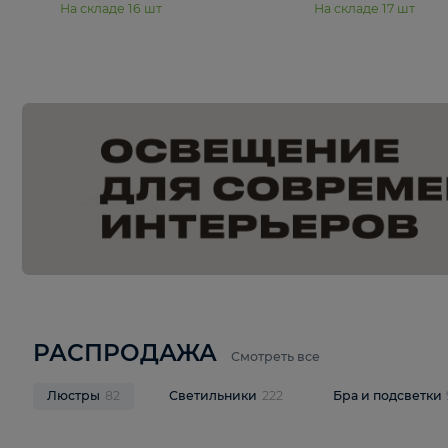
15 990 ₽
19 990 ₽
Подвесная люстра Moderli
Подвесная л
Dottie V11921-5P
Mireil V11914-
В корзину
В корзину
На складе
16
шт
На складе
17