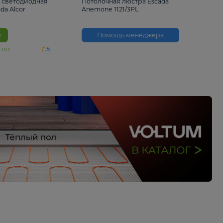
6 500 ₽
3 530 ₽
Потолочная светодиодная
Потолочная люстра 
люстра Escada Alcor
Anemone 1121/3PL
10266/6LED
В корзину
Помощь менед
На складе
11
шт
5