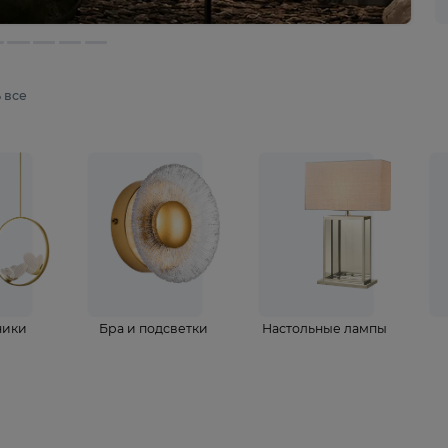
мотреть все
ветильники
Бра и подсветки
Настольные 