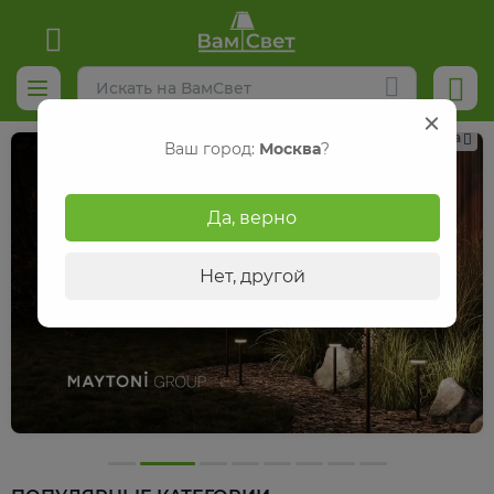
Реклама
Ваш город:
Москва
?
Да, верно
Нет, другой