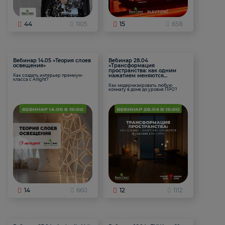
44
1105
15
658
Вебинар 14.05 «Теория слоев
Вебинар 28.04
освещения»
«Трансформация
пространства: как одним
нажатием меняются
Как создать интерьер премиум-
класса с Arlight?
функции комнаты
Как модернизировать любую
комнату в доме до уровня ПРО?
14
660
12
1112