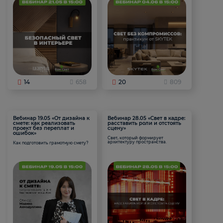
14
658
20
809
Вебинар 19.05 «От дизайна к
Вебинар 28.05 «Свет в кадре:
смете: как реализовать
расставить роли и отстоять
проект без переплат и
сцену»
ошибок»
Свет, который формирует
архитектуру пространства.
Как подготовить грамотную смету?