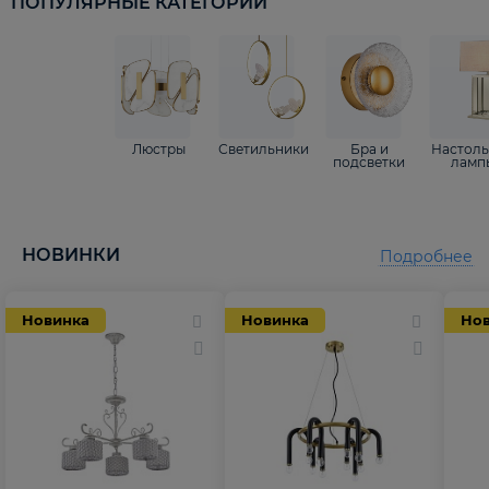
ПОПУЛЯРНЫЕ КАТЕГОРИИ
Люстры
Светильники
Бра и
Настол
подсветки
ламп
НОВИНКИ
Подробнее
Новинка
Новинка
Но