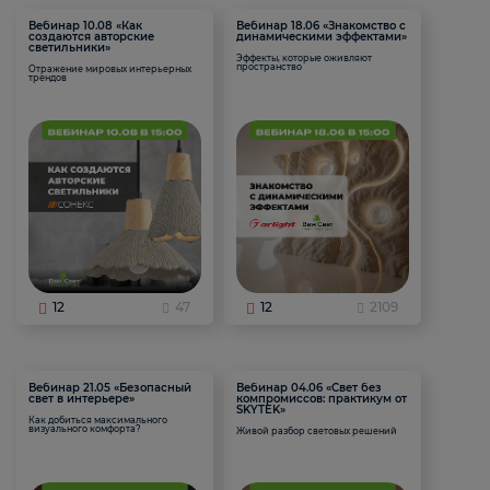
Вебинар 10.08 «Как
Вебинар 18.06 «Знакомство с
создаются авторские
динамическими эффектами»
светильники»
Эффекты, которые оживляют
пространство
Отражение мировых интерьерных
трендов
12
47
12
2109
Вебинар 21.05 «Безопасный
Вебинар 04.06 «Свет без
свет в интерьере»
компромиссов: практикум от
SKYTEK»
Как добиться максимального
визуального комфорта?
Живой разбор световых решений