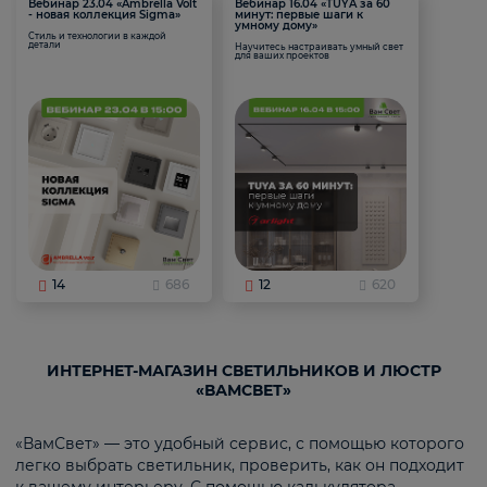
Вебинар 23.04 «Ambrella Volt
Вебинар 16.04 «TUYA за 60
- новая коллекция Sigma»
минут: первые шаги к
умному дому»
Стиль и технологии в каждой
детали
Научитесь настраивать умный свет
для ваших проектов
14
686
12
620
ИНТЕРНЕТ-МАГАЗИН СВЕТИЛЬНИКОВ И ЛЮСТР
«ВАМСВЕТ»
«ВамСвет» — это удобный сервис, с помощью которого
легко выбрать светильник, проверить, как он подходит