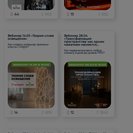
44
1103
15
652
Вебинар 14.05 «Теория слоев
Вебинар 28.04
освещения»
«Трансформация
пространства: как одним
нажатием меняются
Как создать интерьер премиум-
класса с Arlight?
функции комнаты
Как модернизировать любую
комнату в доме до уровня ПРО?
14
659
12
1042