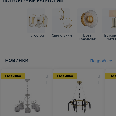
ПОПУЛЯРНЫЕ КАТЕГОРИИ
Люстры
Светильники
Бра и
Настол
подсветки
ламп
НОВИНКИ
Подробнее
Новинка
Новинка
Но