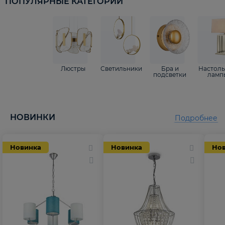
ПОПУЛЯРНЫЕ КАТЕГОРИИ
Люстры
Светильники
Бра и
Настол
подсветки
ламп
НОВИНКИ
Подробнее
Новинка
Новинка
Но