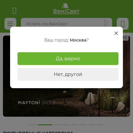
Реклама
Ваш город:
Москва
?
Да, верно
Нет, другой