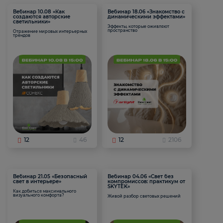
Вебинар 10.08 «Как
Вебинар 18.06 «Знакомство с
создаются авторские
динамическими эффектами»
светильники»
Эффекты, которые оживляют
пространство
Отражение мировых интерьерных
трендов
12
46
12
2106
Вебинар 21.05 «Безопасный
Вебинар 04.06 «Свет без
свет в интерьере»
компромиссов: практикум от
SKYTEK»
Как добиться максимального
визуального комфорта?
Живой разбор световых решений