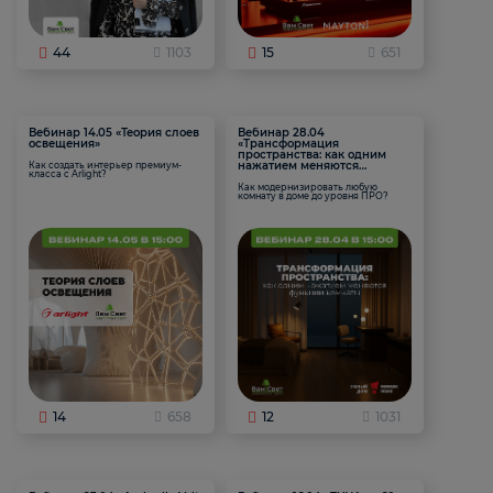
44
1103
15
651
Вебинар 14.05 «Теория слоев
Вебинар 28.04
освещения»
«Трансформация
пространства: как одним
нажатием меняются
Как создать интерьер премиум-
класса с Arlight?
функции комнаты
Как модернизировать любую
комнату в доме до уровня ПРО?
14
658
12
1031