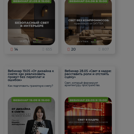
14
655
20
807
Вебинар 19.05 «От дизайна к
Вебинар 28.05 «Свет в кадре:
смете: как реализовать
расставить роли и отстоять
проект без переплат и
сцену»
ошибок»
Свет, который формирует
архитектуру пространства.
Как подготовить грамотную смету?