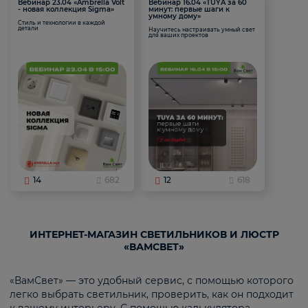
Вебинар 23.04 «Ambrella Volt
Вебинар 16.04 «TUYA за 60
- новая коллекция Sigma»
минут: первые шаги к
умному дому»
Стиль и технологии в каждой
детали
Научитесь настраивать умный свет
для ваших проектов
14
682
12
618
ИНТЕРНЕТ-МАГАЗИН СВЕТИЛЬНИКОВ И ЛЮСТР
«ВАМСВЕТ»
«ВамСвет» — это удобный сервис, с помощью которого
легко выбрать светильник, проверить, как он подходит