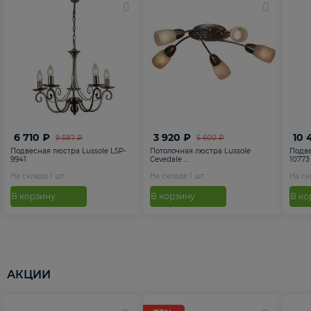
6 710 ₽
3 920 ₽
10 
9 587 ₽
5 600 ₽
Подвесная люстра Lussole LSP-
Потолочная люстра Lussole
Подве
9941
Cevedale ...
10773
На складе
1
шт
На складе
1
шт
На с
В корзину
В корзину
В ко
АКЦИИ