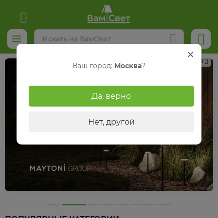
Реклама
Ваш город:
Москва
?
Да, верно
Нет, другой