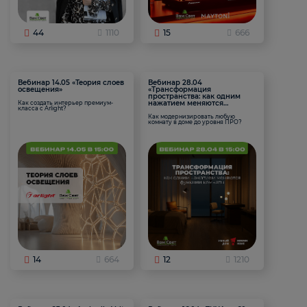
44
1110
15
666
Вебинар 14.05 «Теория слоев
Вебинар 28.04
освещения»
«Трансформация
пространства: как одним
нажатием меняются
Как создать интерьер премиум-
класса с Arlight?
функции комнаты
Как модернизировать любую
комнату в доме до уровня ПРО?
14
664
12
1210