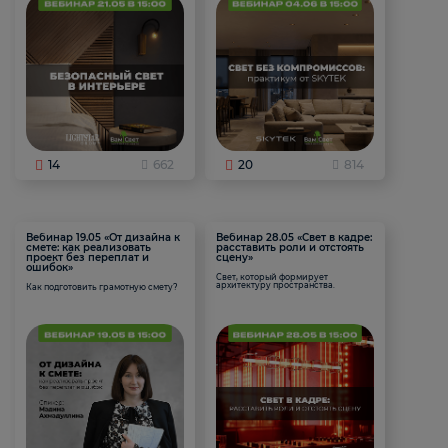
14
662
20
814
Вебинар 19.05 «От дизайна к
Вебинар 28.05 «Свет в кадре:
смете: как реализовать
расставить роли и отстоять
проект без переплат и
сцену»
ошибок»
Свет, который формирует
архитектуру пространства.
Как подготовить грамотную смету?