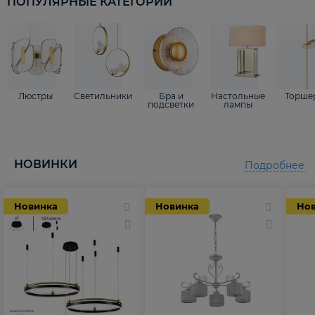
ПОПУЛЯРНЫЕ КАТЕГОРИИ
Люстры
Светильники
Бра и
Настольные
Торше
подсветки
лампы
НОВИНКИ
Подробнее
Новинка
Новинка
Но