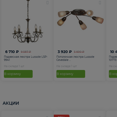
6 710 ₽
3 920 ₽
10 
9 587 ₽
5 600 ₽
Подвесная люстра Lussole LSP-
Потолочная люстра Lussole
Подве
9941
Cevedale ...
10773
На складе
1
шт
На складе
1
шт
На с
В корзину
В корзину
В ко
АКЦИИ