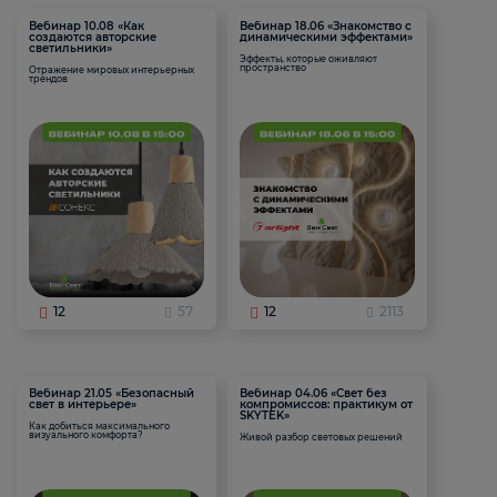
Вебинар 10.08 «Как
Вебинар 18.06 «Знакомство с
создаются авторские
динамическими эффектами»
светильники»
Эффекты, которые оживляют
пространство
Отражение мировых интерьерных
трендов
12
57
12
2113
Вебинар 21.05 «Безопасный
Вебинар 04.06 «Свет без
свет в интерьере»
компромиссов: практикум от
SKYTEK»
Как добиться максимального
визуального комфорта?
Живой разбор световых решений