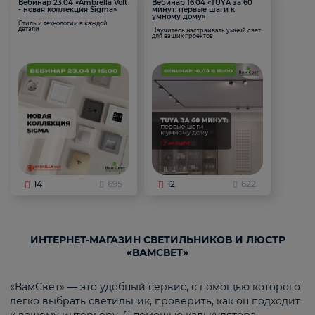
Вебинар 23.04 «Ambrella Volt
Вебинар 16.04 «TUYA за 60
- новая коллекция Sigma»
минут: первые шаги к
умному дому»
Стиль и технологии в каждой
детали
Научитесь настраивать умный свет
для ваших проектов
14
695
12
622
ИНТЕРНЕТ-МАГАЗИН СВЕТИЛЬНИКОВ И ЛЮСТР
«ВАМСВЕТ»
«ВамСвет» — это удобный сервис, с помощью которого
легко выбрать светильник, проверить, как он подходит