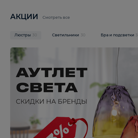
6 710 ₽
3 920 ₽
9 587 ₽
Подвесная люстра Lussole LSP-
Потолочная 
9941
Cevedale LSQ
В корзину
В корзину
На складе
1
шт
На складе
1
ш
АКЦИИ
Смотреть все
Люстры
30
Светильники
30
Бра и под