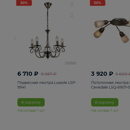
РАСПРОДАЖА
Смотреть все
Люстры
82
Светильники
222
Бра и под
30%
30%