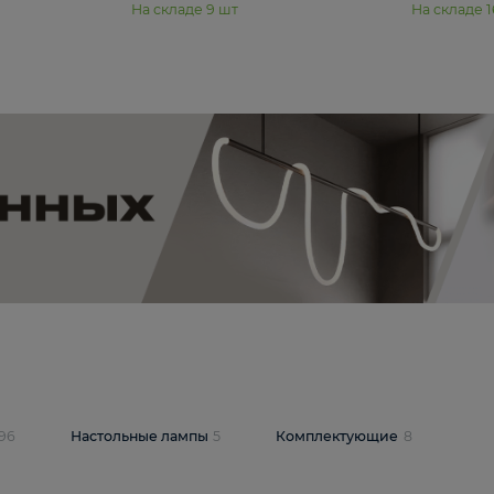
₽
19 350 ₽
стра Freya Пава /
Подвесная люстра Freya Янг /
PL-04S
Yang FR5208PL-08CH
В корзину
шт
На складе
9
шт