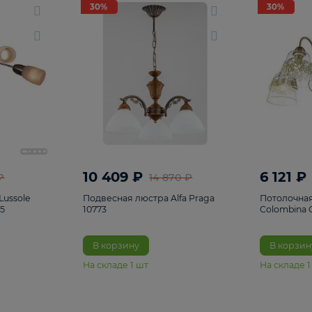
светки
96
Настольные лампы
5
Комплектующ
30%