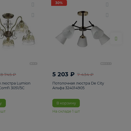
ие
8
30%
30%