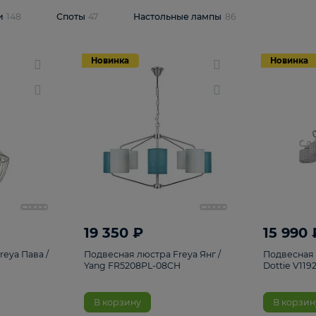
одсветки
148
Споты
47
Настольные лампы
86
Новинка