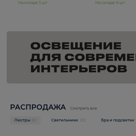
15 250 ₽
20 940 
Подвесная люстра Freya Янг /
Подвесная лю
Yang FR5208PL-06CH
Pava FR1016
В корзину
В корзину
На складе
5
шт
На складе
9