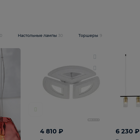
10 409 ₽
5 600 ₽
14 870 ₽
люстра Lussole
Подвесная люстра Alfa Praga
-6907-05
10773
В корзину
т
На складе
1
шт
светки
30
Настольные лампы
30
Торшеры
9