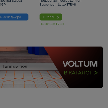
33%
6 230 ₽
4 490 ₽
6 680 
Подвесная люстра Escada
Подвесная люстра L
Reverse 2100/3P
Suspentioni Lotte 371
Помощь менеджера
В корзину
На складе
14
шт