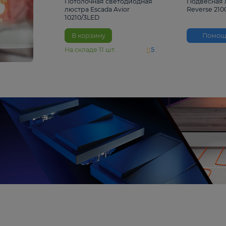
4 810 ₽
Потолочная светодиодная
люстра Escada Avior
10210/3LED
В корзину
На складе
11
шт
5