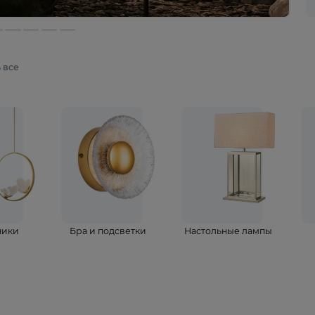
мотреть все
ветильники
Бра и подсветки
Настольные 