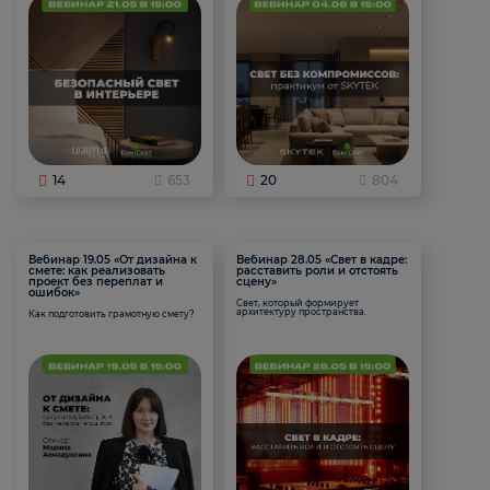
14
653
20
804
Вебинар 19.05 «От дизайна к
Вебинар 28.05 «Свет в кадре:
смете: как реализовать
расставить роли и отстоять
проект без переплат и
сцену»
ошибок»
Свет, который формирует
архитектуру пространства.
Как подготовить грамотную смету?