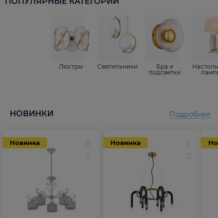
ПОПУЛЯРНЫЕ КАТЕГОРИИ
Люстры
Светильники
Бра и
Настол
подсветки
ламп
НОВИНКИ
Подробнее
Новинка
Новинка
Но