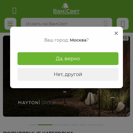
Реклама
Ваш город:
Москва
?
Да, верно
Нет, другой