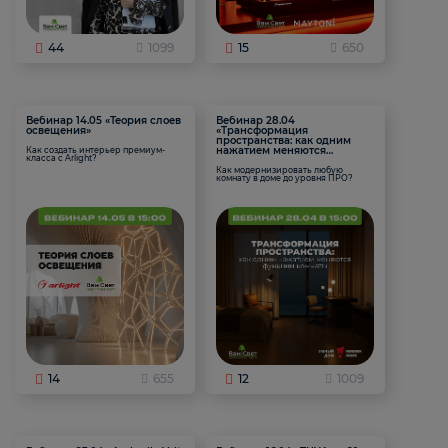
44
1099
15
650
Вебинар 14.05 «Теория слоев
Вебинар 28.04
освещения»
«Трансформация
пространства: как одним
нажатием меняются
Как создать интерьер премиум-
класса с Arlight?
функции комнаты
Как модернизировать любую
комнату в доме до уровня ПРО?
14
655
12
1009