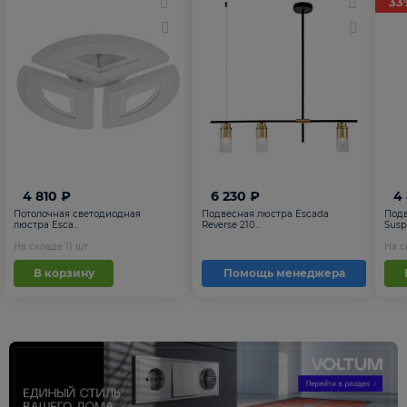
33
4 810 ₽
6 230 ₽
4
Потолочная светодиодная
Подвесная люстра Escada
Подв
люстра Esca...
Reverse 210...
Suspe
На складе
11
шт
На 
В корзину
Помощь менеджера