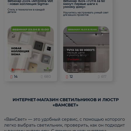
Вебинар 23.04 «Ambrella Volt
Вебинар 16.04 «TUYA за 60
- новая коллекция Sigma»
минут: первые шаги к
умному дому»
Стиль и технологии в каждой
детали
Научитесь настраивать умный свет
для ваших проектов
14
680
12
617
ИНТЕРНЕТ-МАГАЗИН СВЕТИЛЬНИКОВ И ЛЮСТР
«ВАМСВЕТ»
«ВамСвет» — это удобный сервис, с помощью которого
легко выбрать светильник, проверить, как он подходит