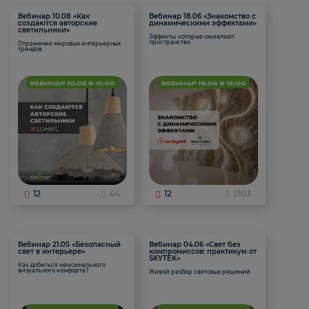
Вебинар 10.08 «Как
Вебинар 18.06 «Знакомство с
создаются авторские
динамическими эффектами»
светильники»
Эффекты, которые оживляют
пространство
Отражение мировых интерьерных
трендов
12
44
12
2103
Вебинар 21.05 «Безопасный
Вебинар 04.06 «Свет без
свет в интерьере»
компромиссов: практикум от
SKYTEK»
Как добиться максимального
визуального комфорта?
Живой разбор световых решений