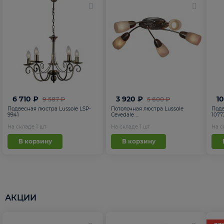
6 710 ₽
3 920 ₽
1
9 587 ₽
5 600 ₽
Подвесная люстра Lussole LSP-
Потолочная люстра Lussole
Подв
9941
Cevedale ...
1077
На складе
1
шт
На складе
1
шт
На 
В корзину
В корзину
АКЦИИ