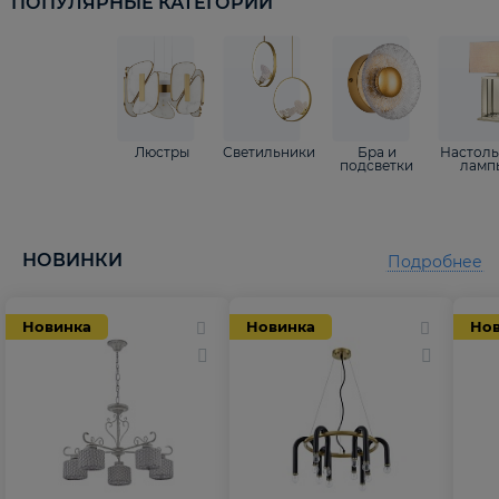
ПОПУЛЯРНЫЕ КАТЕГОРИИ
Люстры
Светильники
Бра и
Настол
подсветки
ламп
НОВИНКИ
Подробнее
Новинка
Новинка
Но