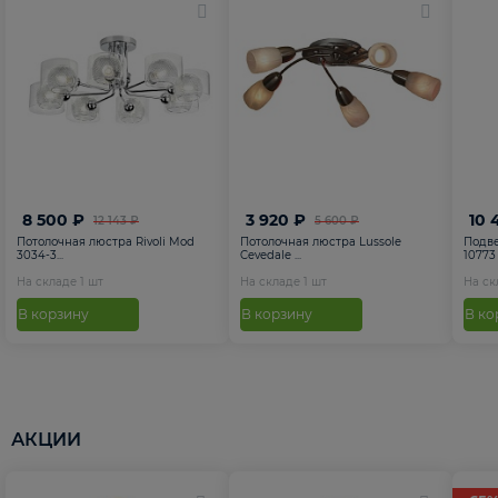
8 500 ₽
3 920 ₽
10 
12 143 ₽
5 600 ₽
Потолочная люстра Rivoli Mod
Потолочная люстра Lussole
Подве
3034-3...
Cevedale ...
10773
На складе
1
шт
На складе
1
шт
На с
В корзину
В корзину
В ко
АКЦИИ