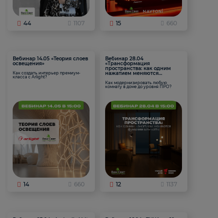
44
1107
15
660
Вебинар 14.05 «Теория слоев
Вебинар 28.04
освещения»
«Трансформация
пространства: как одним
нажатием меняются
Как создать интерьер премиум-
класса с Arlight?
функции комнаты
Как модернизировать любую
комнату в доме до уровня ПРО?
14
660
12
1137