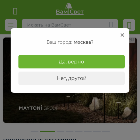
Реклама
Ваш город:
Москва
?
Да, верно
Нет, другой