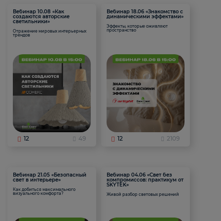
Вебинар 10.08 «Как
Вебинар 18.06 «Знакомство с
создаются авторские
динамическими эффектами»
светильники»
Эффекты, которые оживляют
пространство
Отражение мировых интерьерных
трендов
12
49
12
2109
Вебинар 21.05 «Безопасный
Вебинар 04.06 «Свет без
свет в интерьере»
компромиссов: практикум от
SKYTEK»
Как добиться максимального
визуального комфорта?
Живой разбор световых решений