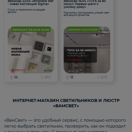
Вебинар 23.04 «Ambrella Volt
Вебинар 16.04 «TUYA за 60
- новая коллекция Sigma»
минут: первые шаги к
умному дому»
Стиль и технологии в каждой
детали
Научитесь настраивать умный свет
для ваших проектов
14
687
12
620
ИНТЕРНЕТ-МАГАЗИН СВЕТИЛЬНИКОВ И ЛЮСТР
«ВАМСВЕТ»
«ВамСвет» — это удобный сервис, с помощью которого
легко выбрать светильник, проверить, как он подходит