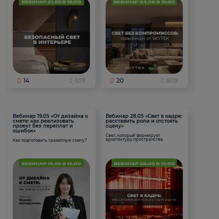
14
659
20
809
Вебинар 19.05 «От дизайна к
Вебинар 28.05 «Свет в кадре:
смете: как реализовать
расставить роли и отстоять
проект без переплат и
сцену»
ошибок»
Свет, который формирует
архитектуру пространства.
Как подготовить грамотную смету?