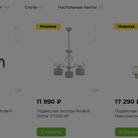
одсветки
148
Споты
47
Настольные лампы
86
Новинка