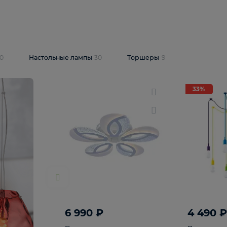
10 409 ₽
5 600 ₽
14 870 ₽
люстра Lussole
Подвесная люстра Alfa Praga
-6907-05
10773
В корзину
т
На складе
1
шт
светки
30
Настольные лампы
30
Торшеры
9