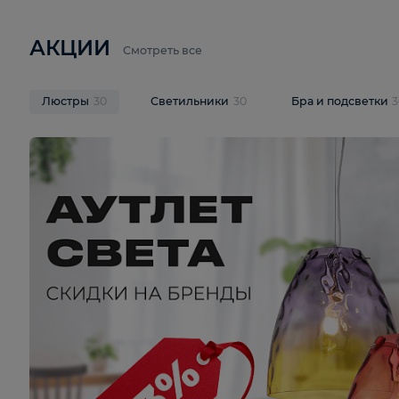
6 710 ₽
3 920 ₽
9 587 ₽
Подвесная люстра Lussole LSP-
Потолочная 
9941
Cevedale LSQ
В корзину
В корзину
На складе
1
шт
На складе
1
ш
АКЦИИ
Смотреть все
Люстры
30
Светильники
30
Бра и под