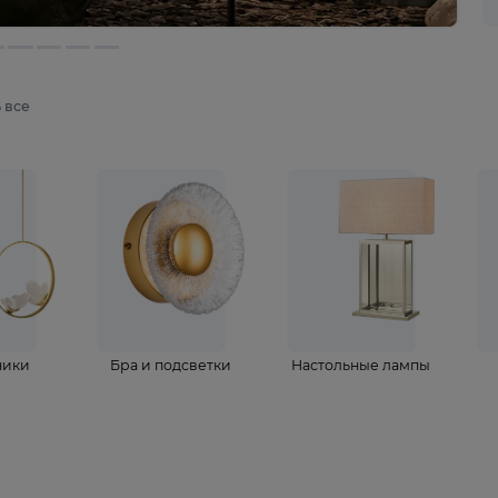
мотреть все
ветильники
Бра и подсветки
Настольные 