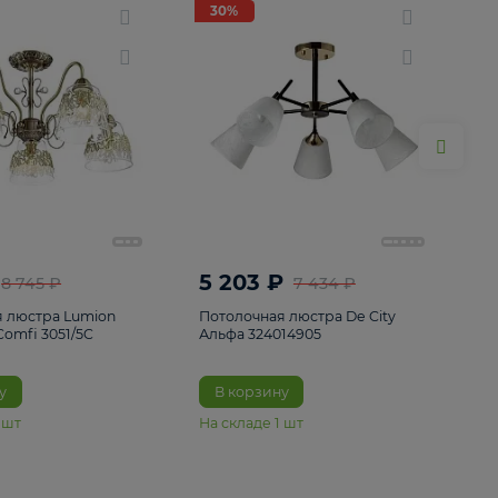
ие
8
30%
30%