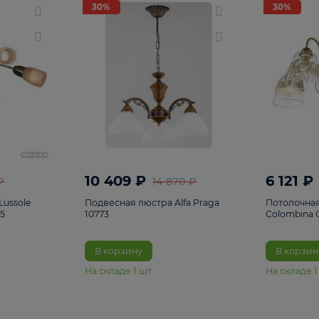
светки
96
Настольные лампы
5
Комплектующ
30%