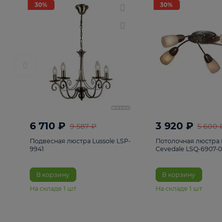
РАСПРОДАЖА
Смотреть все
Люстры
82
Светильники
222
Бра и под
30%
30%