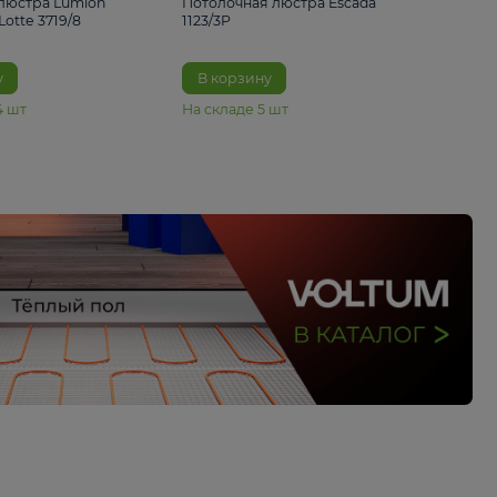
33%
4 490 ₽
5 070 ₽
6 680 ₽
Подвесная люстра Lumion
Потолочная люстра 
Suspentioni Lotte 3719/8
1123/3P
В корзину
В корзину
На складе
14
шт
На складе
5
шт