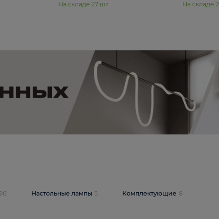
11 990 ₽
юстра Moderli
Подвесная люстра Moderli
12P
Dottie V11920-3P
В корзину
шт
На складе
27
шт