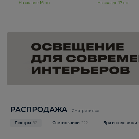
15 990 ₽
19 990 ₽
Подвесная люстра Moderli
Подвесная л
Dottie V11921-5P
Mireil V11914-
В корзину
В корзину
На складе
16
шт
На складе
17