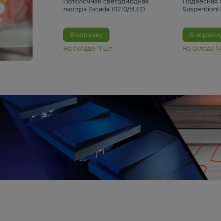
6 990 ₽
Потолочная светодиодная
люстра Escada 10210/5LED
В корзину
На складе
11
шт