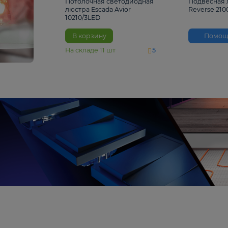
4 810 ₽
Потолочная светодиодная
люстра Escada Avior
10210/3LED
В корзину
На складе
11
шт
5