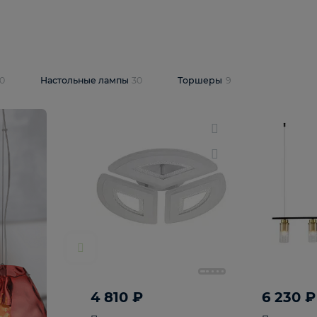
10 409 ₽
5 600 ₽
14 870 ₽
люстра Lussole
Подвесная люстра Alfa Praga
-6907-05
10773
В корзину
т
На складе
1
шт
светки
30
Настольные лампы
30
Торшеры
9