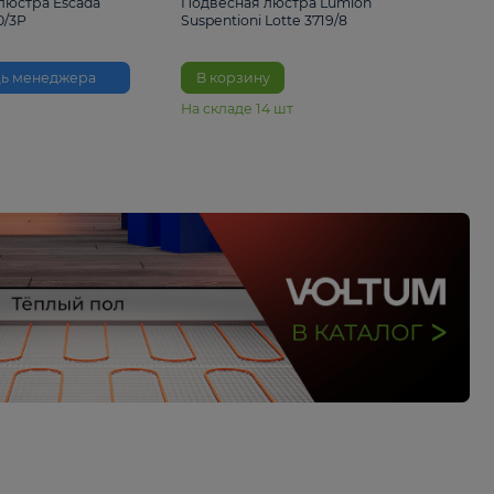
33%
6 230 ₽
4 490 ₽
6 680 
Подвесная люстра Escada
Подвесная люстра L
Reverse 2100/3P
Suspentioni Lotte 371
Помощь менеджера
В корзину
На складе
14
шт