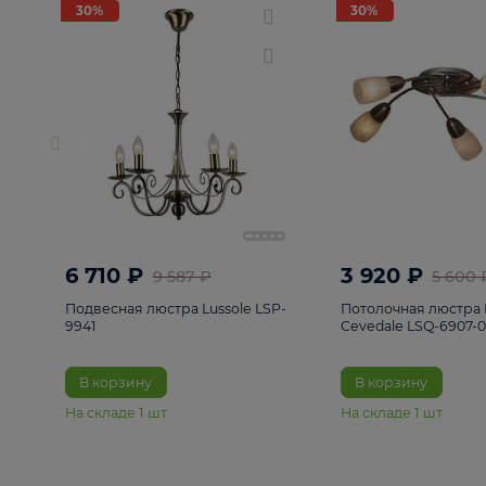
РАСПРОДАЖА
Смотреть все
Люстры
82
Светильники
222
Бра и под
30%
30%