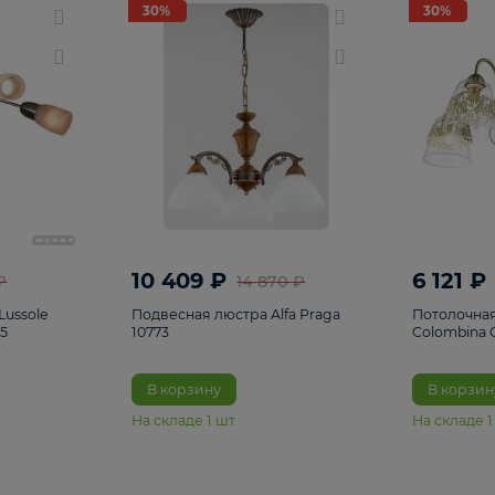
светки
96
Настольные лампы
5
Комплектующ
30%