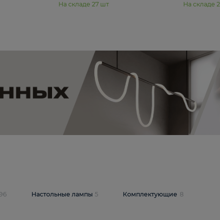
11 990 ₽
юстра Moderli
Подвесная люстра Moderli
12P
Dottie V11920-3P
В корзину
шт
На складе
27
шт