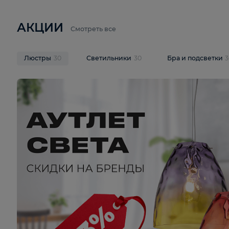
6 710 ₽
3 920 ₽
9 587 ₽
Подвесная люстра Lussole LSP-
Потолочная 
9941
Cevedale LSQ
В корзину
В корзину
На складе
1
шт
На складе
1
ш
АКЦИИ
Смотреть все
Люстры
30
Светильники
30
Бра и под