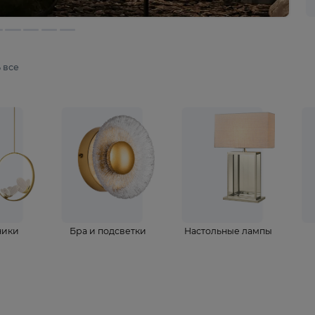
мотреть все
ветильники
Бра и подсветки
Настольные 