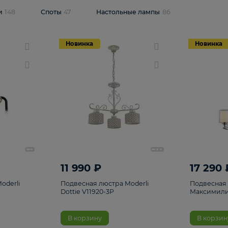
одсветки
148
Споты
47
Настольные лампы
86
Новинка