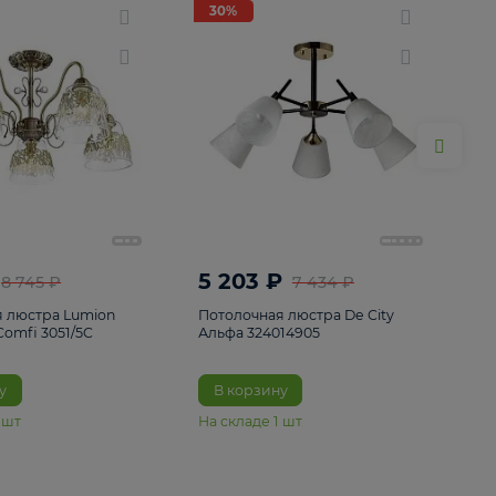
ие
8
30%
30%