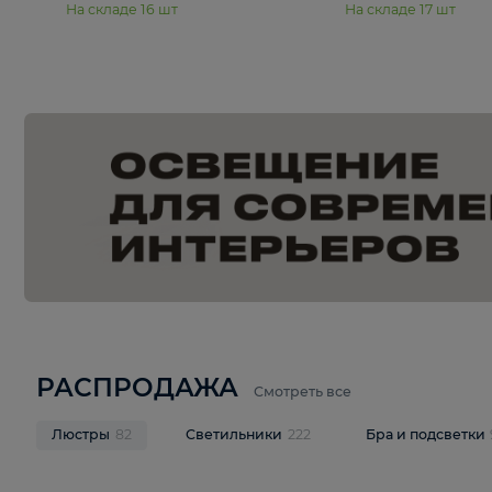
15 990 ₽
19 990 ₽
Подвесная люстра Moderli
Подвесная л
Dottie V11921-5P
Mireil V11914-
В корзину
В корзину
На складе
16
шт
На складе
17