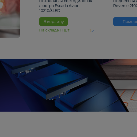
4 810 ₽
Потолочная светодиодная
люстра Escada Avior
10210/3LED
В корзину
На складе
11
шт
5