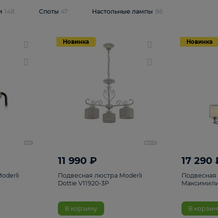
одсветки
148
Споты
47
Настольные лампы
86
Новинка