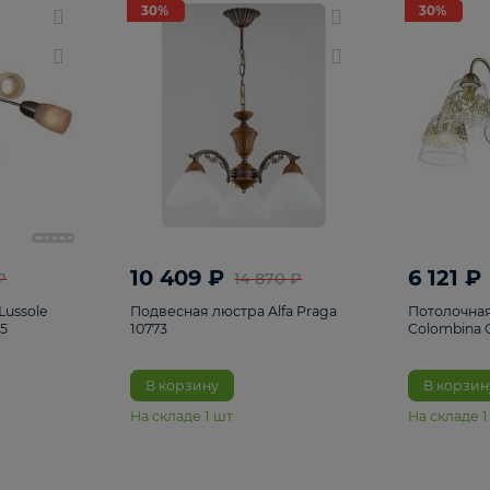
светки
96
Настольные лампы
5
Комплектующ
30%