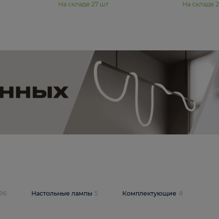
11 990 ₽
юстра Moderli
Подвесная люстра Moderli
12P
Dottie V11920-3P
В корзину
шт
На складе
27
шт