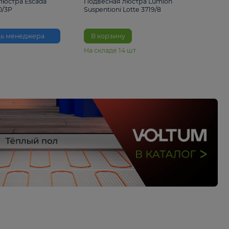
33%
6 230 ₽
4 490 ₽
6 680 
Подвесная люстра Escada
Подвесная люстра L
Reverse 2100/3P
Suspentioni Lotte 371
Помощь менеджера
В корзину
На складе
14
шт