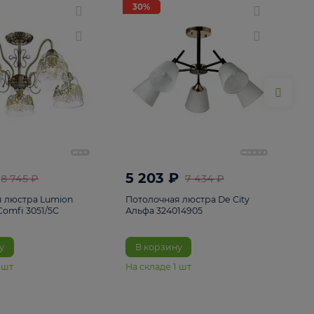
ие
8
30%
30%