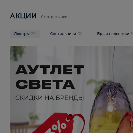
6 710 ₽
3 920 ₽
9 587 ₽
Подвесная люстра Lussole LSP-
Потолочная 
9941
Cevedale LSQ
В корзину
В корзину
На складе
1
шт
На складе
1
ш
АКЦИИ
Смотреть все
Люстры
30
Светильники
30
Бра и под