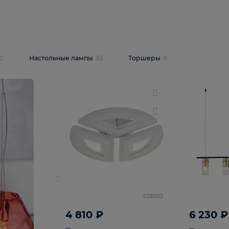
10 409 ₽
5 600 ₽
14 870 ₽
люстра Lussole
Подвесная люстра Alfa Praga
-6907-05
10773
В корзину
т
На складе
1
шт
светки
30
Настольные лампы
30
Торшеры
9