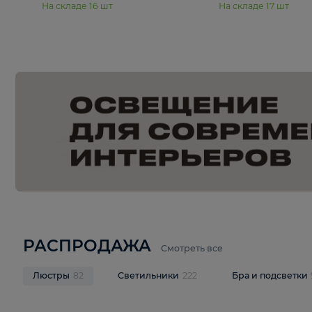
15 990 ₽
19 990 ₽
Подвесная люстра Moderli
Подвесная л
Dottie V11921-5P
Mireil V11914-
В корзину
В корзину
На складе
16
шт
На складе
17