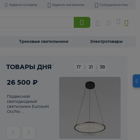
Адреса складов
Адреса магазинов
Торшеры
Трековые светильники
Э
Реклама
ТОВАРЫ ДНЯ
17
:
21
26 500 ₽
Подвесной
светодиодный
светильник Eurosvet
Occhio ...