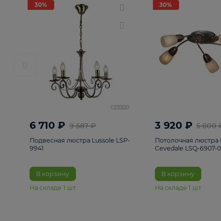
РАСПРОДАЖА
Смотреть все
Люстры
82
Светильники
222
Бра и под
30%
30%