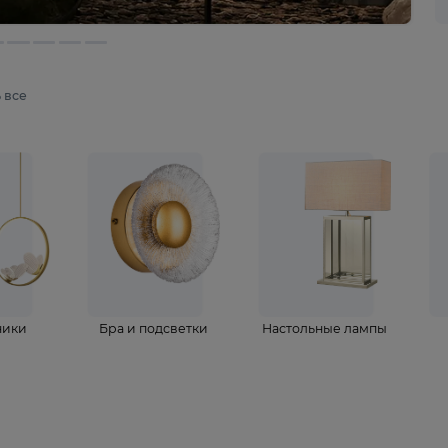
мотреть все
ветильники
Бра и подсветки
Настольные 