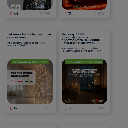
44
1099
15
650
Вебинар 14.05 «Теория слоев
Вебинар 28.04
освещения»
«Трансформация
пространства: как одним
нажатием меняются
Как создать интерьер премиум-
класса с Arlight?
функции комнаты
Как модернизировать любую
комнату в доме до уровня ПРО?
14
655
12
996