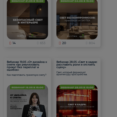
14
653
20
804
Вебинар 19.05 «От дизайна к
Вебинар 28.05 «Свет в кадре:
смете: как реализовать
расставить роли и отстоять
проект без переплат и
сцену»
ошибок»
Свет, который формирует
архитектуру пространства.
Как подготовить грамотную смету?