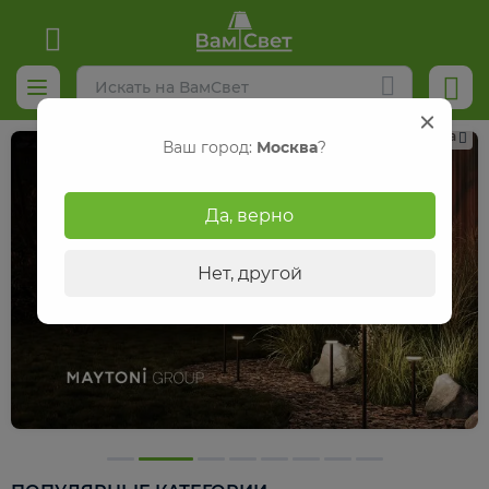
Реклама
Ваш город:
Москва
?
Да, верно
Нет, другой