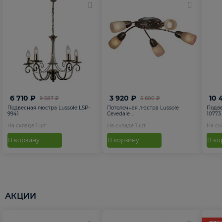
6 710 ₽
3 920 ₽
10 
9 587 ₽
5 600 ₽
Подвесная люстра Lussole LSP-
Потолочная люстра Lussole
Подве
9941
Cevedale ...
10773
На складе
1
шт
На складе
1
шт
На с
В корзину
В корзину
В ко
АКЦИИ