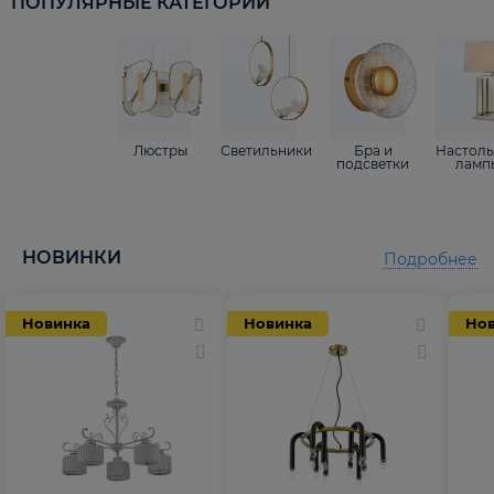
ПОПУЛЯРНЫЕ КАТЕГОРИИ
Люстры
Светильники
Бра и
Настол
подсветки
ламп
НОВИНКИ
Подробнее
Новинка
Новинка
Но