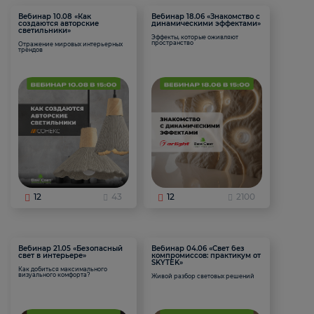
Вебинар 10.08 «Как
Вебинар 18.06 «Знакомство с
создаются авторские
динамическими эффектами»
светильники»
Эффекты, которые оживляют
пространство
Отражение мировых интерьерных
трендов
12
43
12
2100
Вебинар 21.05 «Безопасный
Вебинар 04.06 «Свет без
свет в интерьере»
компромиссов: практикум от
SKYTEK»
Как добиться максимального
визуального комфорта?
Живой разбор световых решений