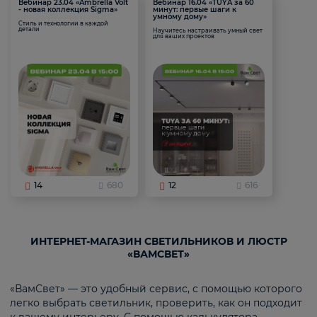
Вебинар 23.04 «Ambrella Volt
Вебинар 16.04 «TUYA за 60
- новая коллекция Sigma»
минут: первые шаги к
умному дому»
Стиль и технологии в каждой
детали
Научитесь настраивать умный свет
для ваших проектов
14
680
12
616
ИНТЕРНЕТ-МАГАЗИН СВЕТИЛЬНИКОВ И ЛЮСТР
«ВАМСВЕТ»
«ВамСвет» — это удобный сервис, с помощью которого
легко выбрать светильник, проверить, как он подходит