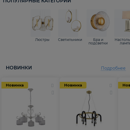
ПОПУЛЯРНЫЕ КАТЕГОРИИ
Люстры
Светильники
Бра и
Настол
подсветки
ламп
НОВИНКИ
Подробнее
Новинка
Новинка
Но