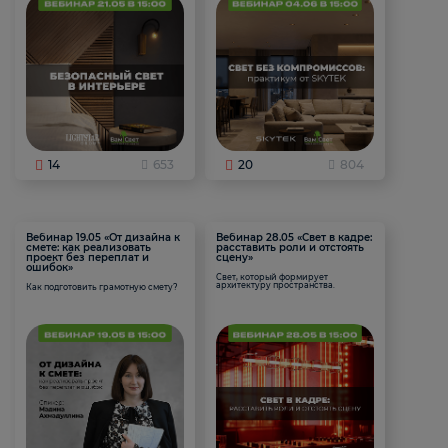
14
653
20
804
Вебинар 19.05 «От дизайна к
Вебинар 28.05 «Свет в кадре:
смете: как реализовать
расставить роли и отстоять
проект без переплат и
сцену»
ошибок»
Свет, который формирует
архитектуру пространства.
Как подготовить грамотную смету?