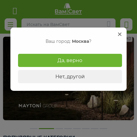
Реклама
Ваш город:
Москва
?
Да, верно
Нет, другой