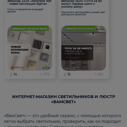
Вебинар 23.04 «Ambrella Volt
Вебинар 16.04 «TUYA за 60
- новая коллекция Sigma»
минут: первые шаги к
умному дому»
Стиль и технологии в каждой
детали
Научитесь настраивать умный свет
для ваших проектов
14
679
12
614
ИНТЕРНЕТ-МАГАЗИН СВЕТИЛЬНИКОВ И ЛЮСТР
«ВАМСВЕТ»
«ВамСвет» — это удобный сервис, с помощью которого
легко выбрать светильник, проверить, как он подходит