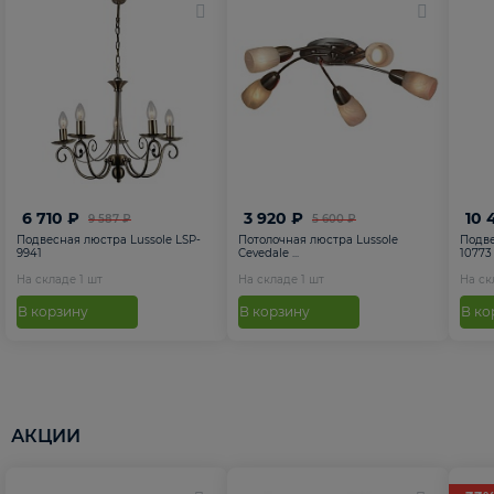
6 710 ₽
3 920 ₽
10 
9 587 ₽
5 600 ₽
Подвесная люстра Lussole LSP-
Потолочная люстра Lussole
Подве
9941
Cevedale ...
10773
На складе
1
шт
На складе
1
шт
На с
В корзину
В корзину
В ко
АКЦИИ