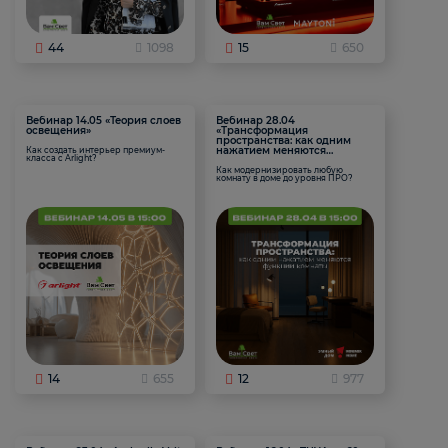
44
1098
15
650
Вебинар 14.05 «Теория слоев
Вебинар 28.04
освещения»
«Трансформация
пространства: как одним
нажатием меняются
Как создать интерьер премиум-
класса с Arlight?
функции комнаты
Как модернизировать любую
комнату в доме до уровня ПРО?
14
655
12
977