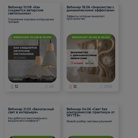
Вебинар 10.08 «Как
Вебинар 18.06 «Знакомство с
создаются авторские
динамическими эффектами»
светильники»
Эффекты, которые оживляют
пространство
Отражение мировых интерьерных
трендов
12
43
12
2100
Вебинар 21.05 «Безопасный
Вебинар 04.06 «Свет без
свет в интерьере»
компромиссов: практикум от
SKYTEK»
Как добиться максимального
визуального комфорта?
Живой разбор световых решений