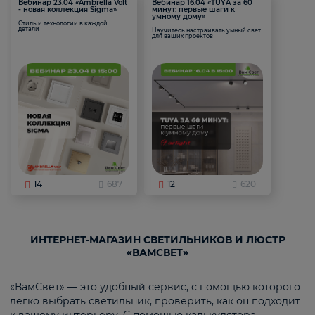
Вебинар 23.04 «Ambrella Volt
Вебинар 16.04 «TUYA за 60
- новая коллекция Sigma»
минут: первые шаги к
умному дому»
Стиль и технологии в каждой
детали
Научитесь настраивать умный свет
для ваших проектов
14
687
12
620
ИНТЕРНЕТ-МАГАЗИН СВЕТИЛЬНИКОВ И ЛЮСТР
«ВАМСВЕТ»
«ВамСвет» — это удобный сервис, с помощью которого
легко выбрать светильник, проверить, как он подходит