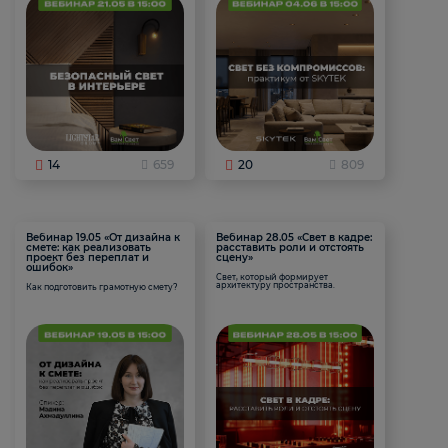
14
659
20
809
Вебинар 19.05 «От дизайна к
Вебинар 28.05 «Свет в кадре:
смете: как реализовать
расставить роли и отстоять
проект без переплат и
сцену»
ошибок»
Свет, который формирует
архитектуру пространства.
Как подготовить грамотную смету?