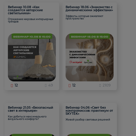
Вебинар 10.08 «Как
Вебинар 18.06 «Знакомство с
создаются авторские
динамическими эффектами»
светильники»
Эффекты, которые оживляют
пространство
Отражение мировых интерьерных
трендов
12
49
12
2109
Вебинар 21.05 «Безопасный
Вебинар 04.06 «Свет без
свет в интерьере»
компромиссов: практикум от
SKYTEK»
Как добиться максимального
визуального комфорта?
Живой разбор световых решений