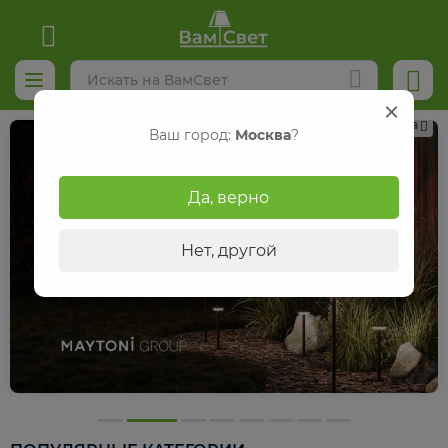
Реклама
Ваш город:
Москва
?
Да, верно
Нет, другой