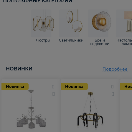
ПОПУЛЯРНЫЕ КАТЕГОРИИ
Люстры
Светильники
Бра и
Настол
подсветки
ламп
НОВИНКИ
Подробнее
Новинка
Новинка
Но