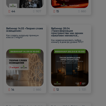
44
1107
15
660
Вебинар 14.05 «Теория слоев
Вебинар 28.04
освещения»
«Трансформация
пространства: как одним
нажатием меняются
Как создать интерьер премиум-
класса с Arlight?
функции комнаты
Как модернизировать любую
комнату в доме до уровня ПРО?
14
660
12
1131