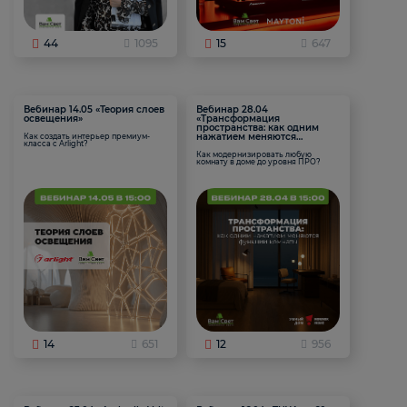
44
1095
15
647
Вебинар 14.05 «Теория слоев
Вебинар 28.04
освещения»
«Трансформация
пространства: как одним
нажатием меняются
Как создать интерьер премиум-
класса с Arlight?
функции комнаты
Как модернизировать любую
комнату в доме до уровня ПРО?
14
651
12
956