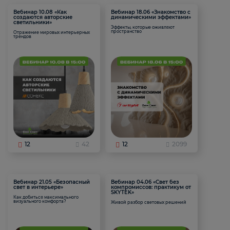
Вебинар 10.08 «Как
Вебинар 18.06 «Знакомство с
создаются авторские
динамическими эффектами»
светильники»
Эффекты, которые оживляют
пространство
Отражение мировых интерьерных
трендов
12
42
12
2099
Вебинар 21.05 «Безопасный
Вебинар 04.06 «Свет без
свет в интерьере»
компромиссов: практикум от
SKYTEK»
Как добиться максимального
визуального комфорта?
Живой разбор световых решений