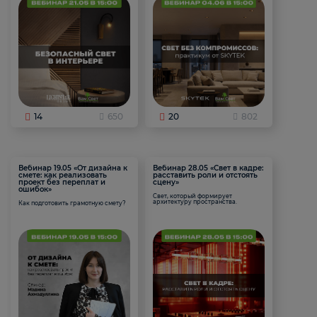
14
650
20
802
Вебинар 19.05 «От дизайна к
Вебинар 28.05 «Свет в кадре:
смете: как реализовать
расставить роли и отстоять
проект без переплат и
сцену»
ошибок»
Свет, который формирует
архитектуру пространства.
Как подготовить грамотную смету?