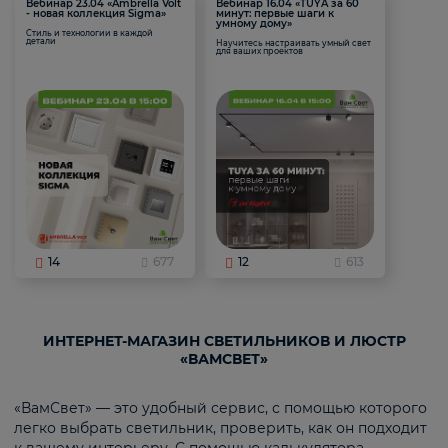
Вебинар 23.04 «Ambrella Volt
Вебинар 16.04 «TUYA за 60
- новая коллекция Sigma»
минут: первые шаги к
умному дому»
Стиль и технологии в каждой
детали
Научитесь настраивать умный свет
для ваших проектов
14
677
12
613
ИНТЕРНЕТ-МАГАЗИН СВЕТИЛЬНИКОВ И ЛЮСТР
«ВАМСВЕТ»
«ВамСвет» — это удобный сервис, с помощью которого
легко выбрать светильник, проверить, как он подходит