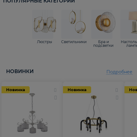
ПОПУЛЯРНЫЕ КАТЕГОРИИ
Люстры
Светильники
Бра и
Настол
подсветки
ламп
НОВИНКИ
Подробнее
Новинка
Новинка
Но