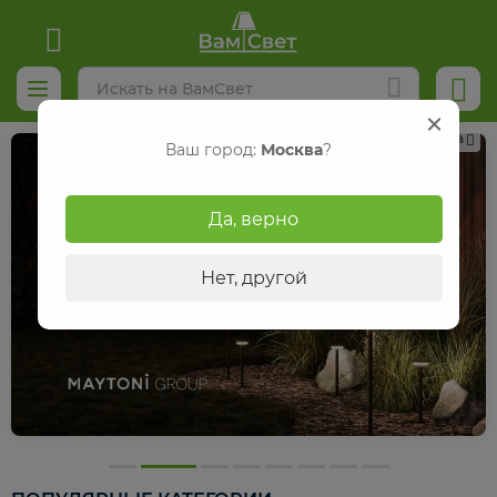
Реклама
Ваш город:
Москва
?
Да, верно
Нет, другой