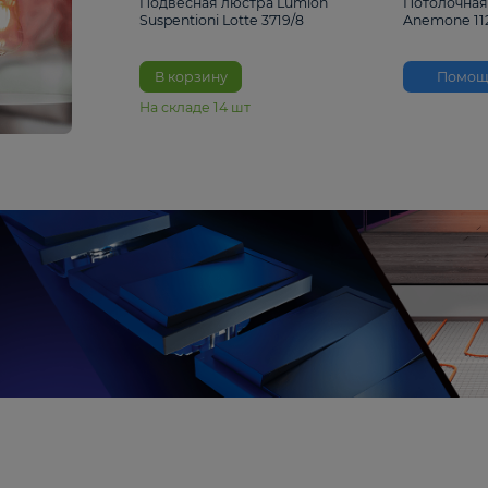
33%
4 490 ₽
6 680 ₽
Подвесная люстра Lumion
Suspentioni Lotte 3719/8
В корзину
На складе
14
шт