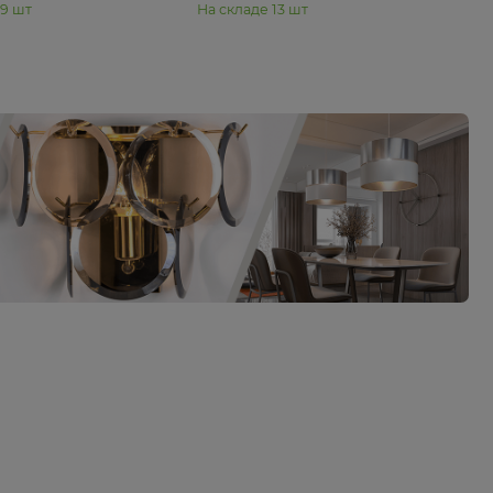
17 290 ₽
21 990 ₽
Подвесная люстра Moderli
Подвесная люстра
Максимилиан V11993-5P
Metalicana V11814-
В корзину
В корзину
На складе
29
шт
На складе
13
шт