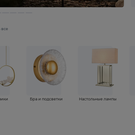
мотреть все
ветильники
Бра и подсветки
Настольные 