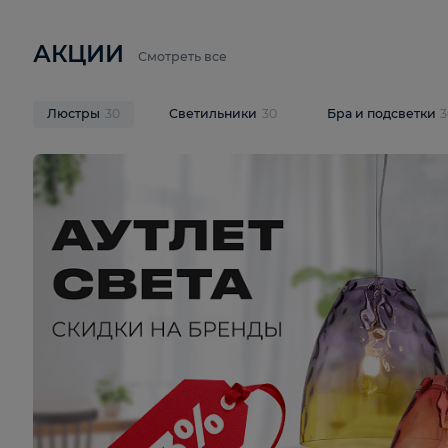
6 710 ₽
3 920 ₽
9 587 ₽
Подвесная люстра Lussole LSP-
Потолочная 
9941
Cevedale LSQ
В корзину
В корзину
На складе
1
шт
На складе
1
ш
АКЦИИ
Смотреть все
Люстры
30
Светильники
30
Бра и под