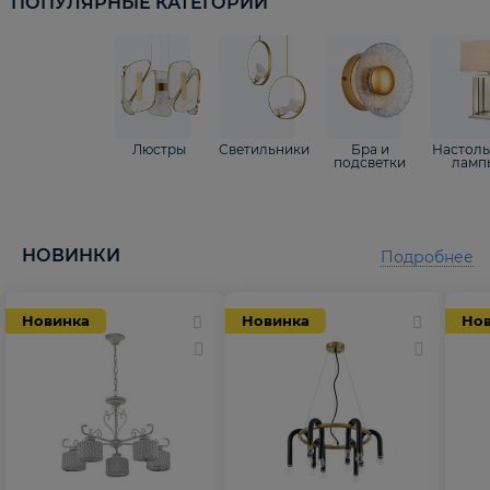
ПОПУЛЯРНЫЕ КАТЕГОРИИ
Люстры
Светильники
Бра и
Настол
подсветки
ламп
НОВИНКИ
Подробнее
Новинка
Новинка
Но