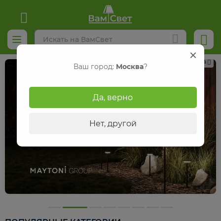
Реклама
Ваш город:
Москва
?
Да, верно
Нет, другой