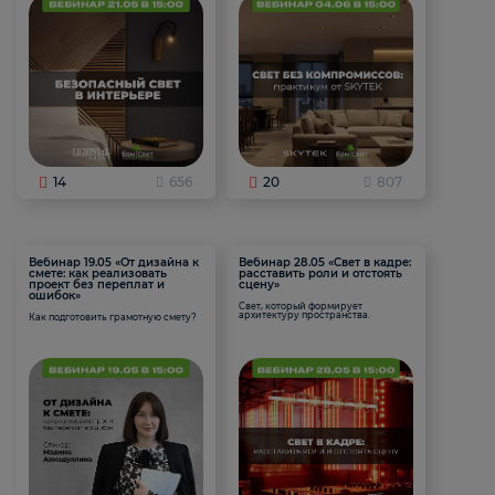
14
656
20
807
Вебинар 19.05 «От дизайна к
Вебинар 28.05 «Свет в кадре:
смете: как реализовать
расставить роли и отстоять
проект без переплат и
сцену»
ошибок»
Свет, который формирует
архитектуру пространства.
Как подготовить грамотную смету?