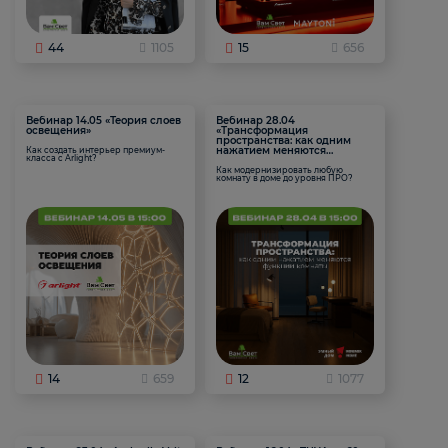
44
1105
15
656
Вебинар 14.05 «Теория слоев
Вебинар 28.04
освещения»
«Трансформация
пространства: как одним
нажатием меняются
Как создать интерьер премиум-
класса с Arlight?
функции комнаты
Как модернизировать любую
комнату в доме до уровня ПРО?
14
659
12
1077