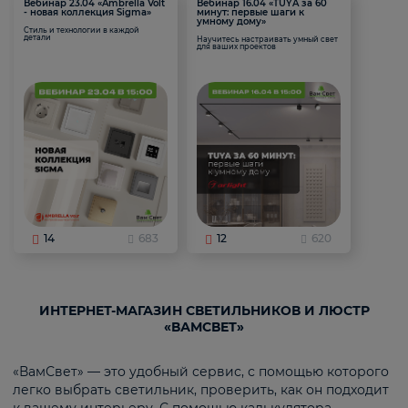
Вебинар 23.04 «Ambrella Volt
Вебинар 16.04 «TUYA за 60
- новая коллекция Sigma»
минут: первые шаги к
умному дому»
Стиль и технологии в каждой
детали
Научитесь настраивать умный свет
для ваших проектов
14
683
12
620
ИНТЕРНЕТ-МАГАЗИН СВЕТИЛЬНИКОВ И ЛЮСТР
«ВАМСВЕТ»
«ВамСвет» — это удобный сервис, с помощью которого
легко выбрать светильник, проверить, как он подходит