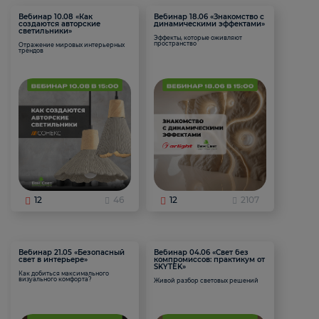
Вебинар 10.08 «Как
Вебинар 18.06 «Знакомство с
создаются авторские
динамическими эффектами»
светильники»
Эффекты, которые оживляют
пространство
Отражение мировых интерьерных
трендов
12
46
12
2107
Вебинар 21.05 «Безопасный
Вебинар 04.06 «Свет без
свет в интерьере»
компромиссов: практикум от
SKYTEK»
Как добиться максимального
визуального комфорта?
Живой разбор световых решений