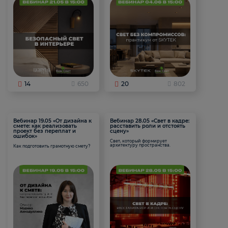
14
650
20
802
Вебинар 19.05 «От дизайна к
Вебинар 28.05 «Свет в кадре:
смете: как реализовать
расставить роли и отстоять
проект без переплат и
сцену»
ошибок»
Свет, который формирует
архитектуру пространства.
Как подготовить грамотную смету?