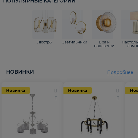
ПОПУЛЯРНЫЕ КАТЕГОРИИ
Люстры
Светильники
Бра и
Настол
подсветки
ламп
НОВИНКИ
Подробнее
Новинка
Новинка
Но