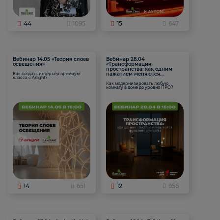
44
1095
15
647
Вебинар 14.05 «Теория слоев
Вебинар 28.04
освещения»
«Трансформация
пространства: как одним
нажатием меняются
Как создать интерьер премиум-
класса с Arlight?
функции комнаты
Как модернизировать любую
комнату в доме до уровня ПРО?
14
651
12
956