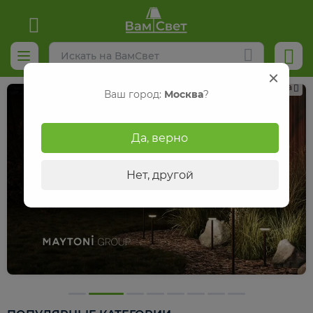
Реклама
Ваш город:
Москва
?
Да, верно
Нет, другой