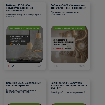
Вебинар 10.08 «Как
Вебинар 18.06 «Знакомство с
создаются авторские
динамическими эффектами»
светильники»
Эффекты, которые оживляют
пространство
Отражение мировых интерьерных
трендов
12
42
12
2099
Вебинар 21.05 «Безопасный
Вебинар 04.06 «Свет без
свет в интерьере»
компромиссов: практикум от
SKYTEK»
Как добиться максимального
визуального комфорта?
Живой разбор световых решений