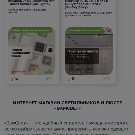
Вебинар 23.04 «Ambrella Volt
Вебинар 16.04 «TUYA за 60
- новая коллекция Sigma»
минут: первые шаги к
умному дому»
Стиль и технологии в каждой
детали
Научитесь настраивать умный свет
для ваших проектов
14
677
12
613
ИНТЕРНЕТ-МАГАЗИН СВЕТИЛЬНИКОВ И ЛЮСТР
«ВАМСВЕТ»
«ВамСвет» — это удобный сервис, с помощью которого
легко выбрать светильник, проверить, как он подходит