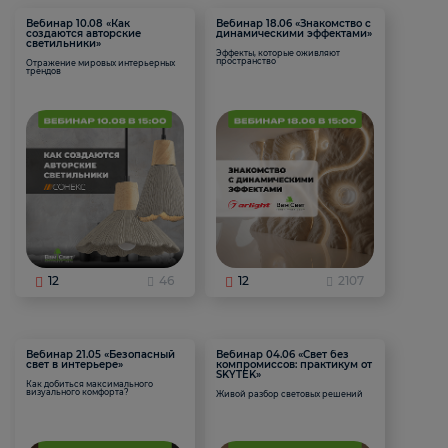
Вебинар 10.08 «Как
Вебинар 18.06 «Знакомство с
создаются авторские
динамическими эффектами»
светильники»
Эффекты, которые оживляют
пространство
Отражение мировых интерьерных
трендов
12
46
12
2107
Вебинар 21.05 «Безопасный
Вебинар 04.06 «Свет без
свет в интерьере»
компромиссов: практикум от
SKYTEK»
Как добиться максимального
визуального комфорта?
Живой разбор световых решений