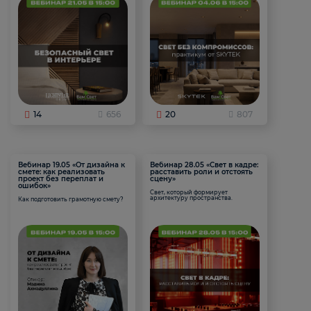
14
656
20
807
Вебинар 19.05 «От дизайна к
Вебинар 28.05 «Свет в кадре:
смете: как реализовать
расставить роли и отстоять
проект без переплат и
сцену»
ошибок»
Свет, который формирует
архитектуру пространства.
Как подготовить грамотную смету?