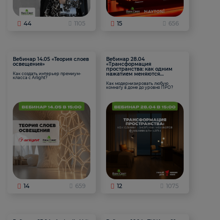
44
1105
15
656
Вебинар 14.05 «Теория слоев
Вебинар 28.04
освещения»
«Трансформация
пространства: как одним
нажатием меняются
Как создать интерьер премиум-
класса с Arlight?
функции комнаты
Как модернизировать любую
комнату в доме до уровня ПРО?
14
659
12
1075