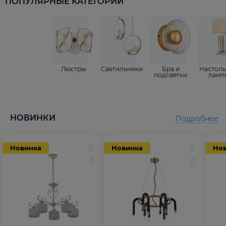
ПОПУЛЯРНЫЕ КАТЕГОРИИ
Люстры
Светильники
Бра и
Настол
подсветки
ламп
НОВИНКИ
Подробнее
Новинка
Новинка
Но