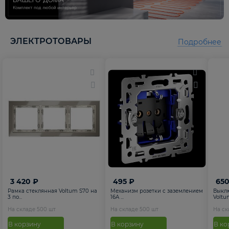
5
5
ЭЛЕКТРОТОВАРЫ
Подробнее
3 420 ₽
495 ₽
650
Рамка стеклянная Voltum S70 на
Механизм розетки с заземлением
Выкл
3 по...
16А ...
Voltum
На складе
500
шт
На складе
500
шт
На с
В корзину
В корзину
В ко