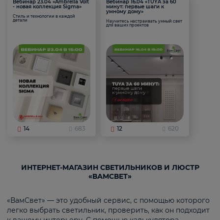
Вебинар 23.04 «Ambrella Volt
Вебинар 16.04 «TUYA за 60
- новая коллекция Sigma»
минут: первые шаги к
умному дому»
Стиль и технологии в каждой
детали
Научитесь настраивать умный свет
для ваших проектов
14
683
12
620
ИНТЕРНЕТ-МАГАЗИН СВЕТИЛЬНИКОВ И ЛЮСТР
«ВАМСВЕТ»
«ВамСвет» — это удобный сервис, с помощью которого
легко выбрать светильник, проверить, как он подходит