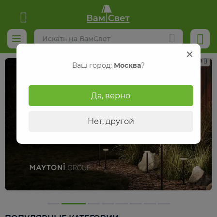
Реклама
Ваш город:
Москва
?
Да, верно
Нет, другой