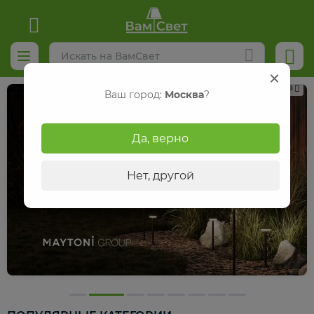
Реклама
Ваш город:
Москва
?
Да, верно
Нет, другой