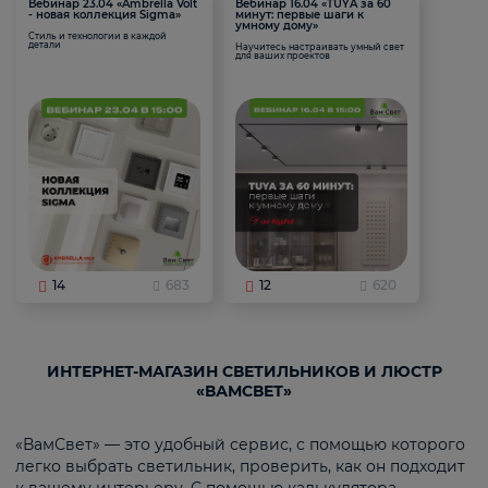
Вебинар 23.04 «Ambrella Volt
Вебинар 16.04 «TUYA за 60
- новая коллекция Sigma»
минут: первые шаги к
умному дому»
Стиль и технологии в каждой
детали
Научитесь настраивать умный свет
для ваших проектов
14
683
12
620
ИНТЕРНЕТ-МАГАЗИН СВЕТИЛЬНИКОВ И ЛЮСТР
«ВАМСВЕТ»
«ВамСвет» — это удобный сервис, с помощью которого
легко выбрать светильник, проверить, как он подходит