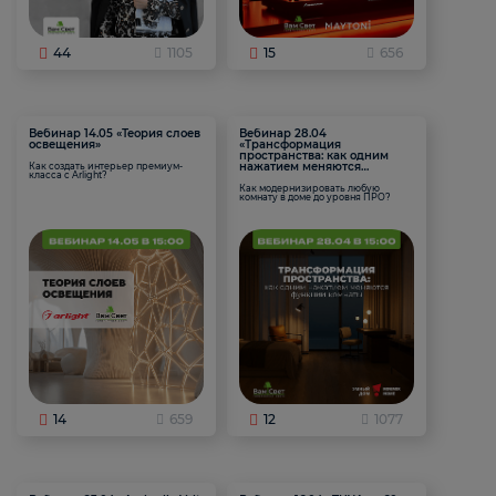
44
1105
15
656
Вебинар 14.05 «Теория слоев
Вебинар 28.04
освещения»
«Трансформация
пространства: как одним
нажатием меняются
Как создать интерьер премиум-
класса с Arlight?
функции комнаты
Как модернизировать любую
комнату в доме до уровня ПРО?
14
659
12
1077