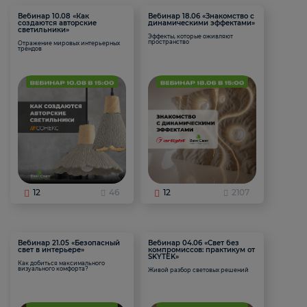
Вебинар 10.08 «Как
Вебинар 18.06 «Знакомство с
создаются авторские
динамическими эффектами»
светильники»
Эффекты, которые оживляют
пространство
Отражение мировых интерьерных
трендов
12
46
12
2107
Вебинар 21.05 «Безопасный
Вебинар 04.06 «Свет без
свет в интерьере»
компромиссов: практикум от
SKYTEK»
Как добиться максимального
визуального комфорта?
Живой разбор световых решений