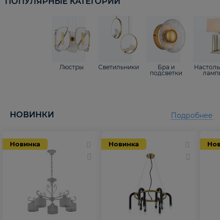
ПОПУЛЯРНЫЕ КАТЕГОРИИ
Люстры
Светильники
Бра и
Настол
подсветки
ламп
НОВИНКИ
Подробнее
Новинка
Новинка
Но