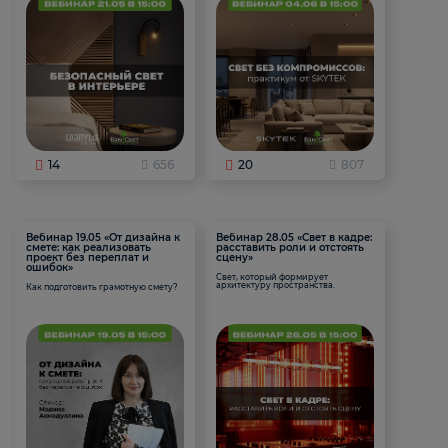
14
656
20
807
Вебинар 19.05 «От дизайна к
Вебинар 28.05 «Свет в кадре:
смете: как реализовать
расставить роли и отстоять
проект без переплат и
сцену»
ошибок»
Свет, который формирует
архитектуру пространства.
Как подготовить грамотную смету?