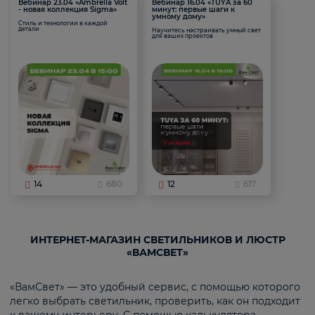
Вебинар 23.04 «Ambrella Volt
Вебинар 16.04 «TUYA за 60
- новая коллекция Sigma»
минут: первые шаги к
умному дому»
Стиль и технологии в каждой
детали
Научитесь настраивать умный свет
для ваших проектов
14
680
12
617
ИНТЕРНЕТ-МАГАЗИН СВЕТИЛЬНИКОВ И ЛЮСТР
«ВАМСВЕТ»
«ВамСвет» — это удобный сервис, с помощью которого
легко выбрать светильник, проверить, как он подходит