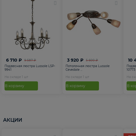
6 710 ₽
3 920 ₽
10 
9 587 ₽
5 600 ₽
Подвесная люстра Lussole LSP-
Потолочная люстра Lussole
Подве
9941
Cevedale ...
10773
На складе
1
шт
На складе
1
шт
На с
В корзину
В корзину
В ко
АКЦИИ