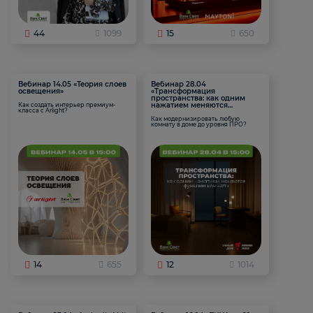
44
1099
15
650
Вебинар 14.05 «Теория слоев
Вебинар 28.04
освещения»
«Трансформация
пространства: как одним
нажатием меняются
Как создать интерьер премиум-
класса с Arlight?
функции комнаты
Как модернизировать любую
комнату в доме до уровня ПРО?
14
655
12
1014