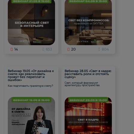
14
653
20
804
Вебинар 19.05 «От дизайна к
Вебинар 28.05 «Свет в кадре:
смете: как реализовать
расставить роли и отстоять
проект без переплат и
сцену»
ошибок»
Свет, который формирует
архитектуру пространства.
Как подготовить грамотную смету?