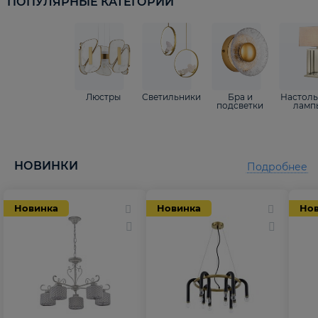
ПОПУЛЯРНЫЕ КАТЕГОРИИ
Люстры
Светильники
Бра и
Настол
подсветки
ламп
НОВИНКИ
Подробнее
Новинка
Новинка
Но