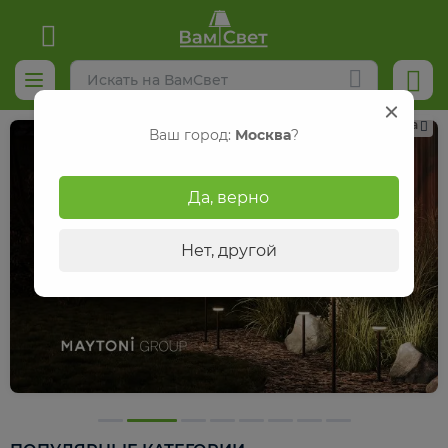
Реклама
Ваш город:
Москва
?
Да, верно
Нет, другой