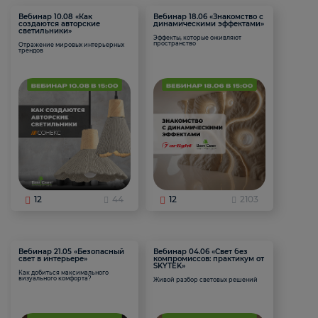
Вебинар 10.08 «Как
Вебинар 18.06 «Знакомство с
создаются авторские
динамическими эффектами»
светильники»
Эффекты, которые оживляют
пространство
Отражение мировых интерьерных
трендов
12
44
12
2103
Вебинар 21.05 «Безопасный
Вебинар 04.06 «Свет без
свет в интерьере»
компромиссов: практикум от
SKYTEK»
Как добиться максимального
визуального комфорта?
Живой разбор световых решений