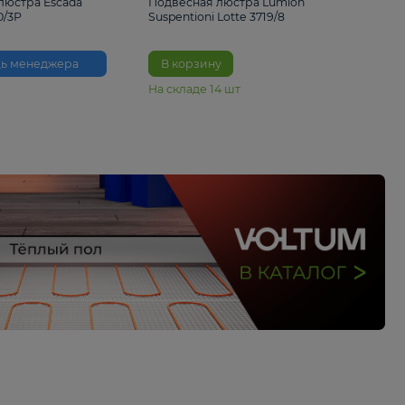
33%
6 230 ₽
4 490 ₽
6 680 
Подвесная люстра Escada
Подвесная люстра L
Reverse 2100/3P
Suspentioni Lotte 371
Помощь менеджера
В корзину
На складе
14
шт