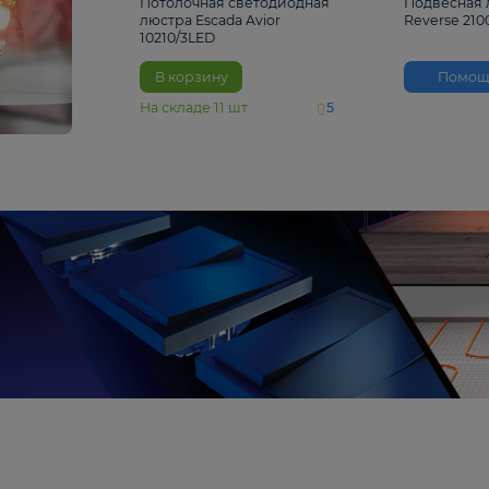
4 810 ₽
Потолочная светодиодная
люстра Escada Avior
10210/3LED
В корзину
На складе
11
шт
5