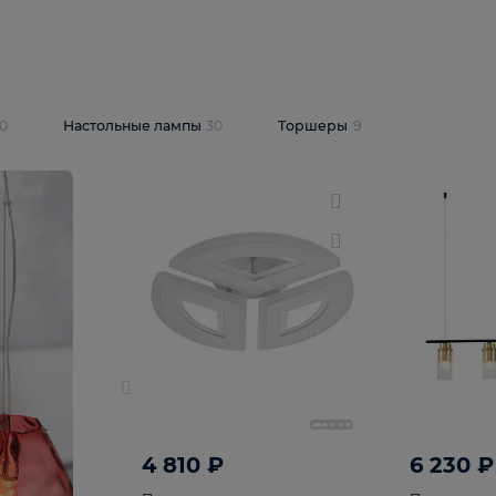
10 409 ₽
5 600 ₽
14 870 ₽
люстра Lussole
Подвесная люстра Alfa Praga
-6907-05
10773
В корзину
т
На складе
1
шт
светки
30
Настольные лампы
30
Торшеры
9