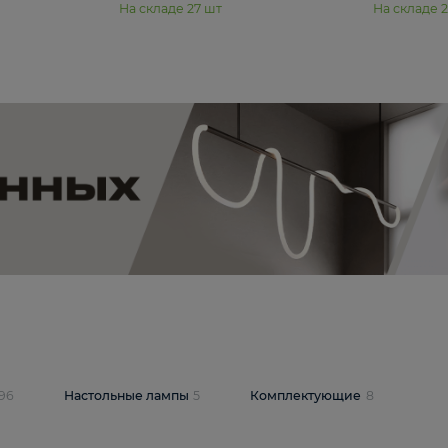
11 990 ₽
юстра Moderli
Подвесная люстра Moderli
12P
Dottie V11920-3P
В корзину
шт
На складе
27
шт