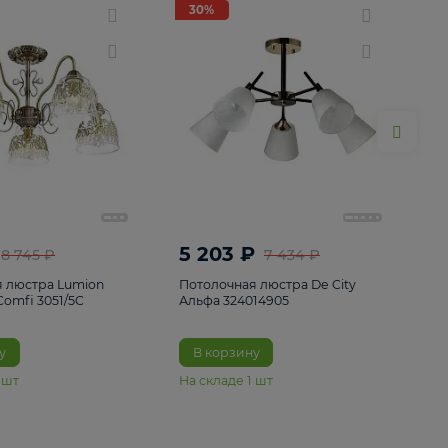
ие
8
30%
30%