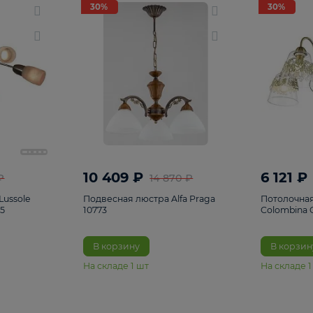
светки
96
Настольные лампы
5
Комплектующ
30%