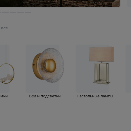
мотреть все
ветильники
Бра и подсветки
Настольные 