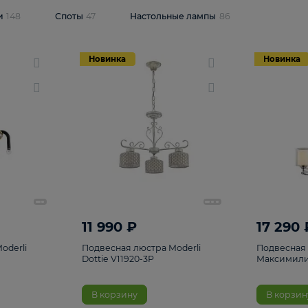
одсветки
148
Споты
47
Настольные лампы
86
Новинка