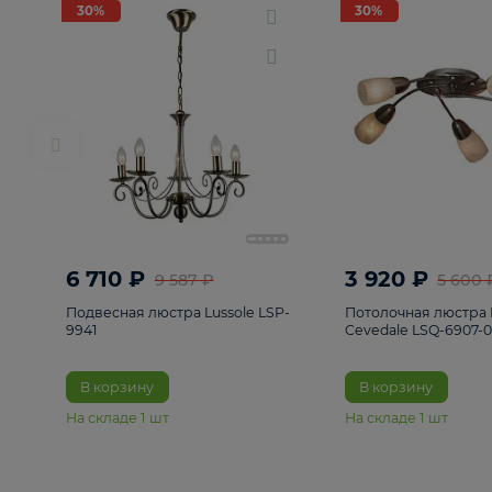
РАСПРОДАЖА
Смотреть все
Люстры
82
Светильники
222
Бра и под
30%
30%