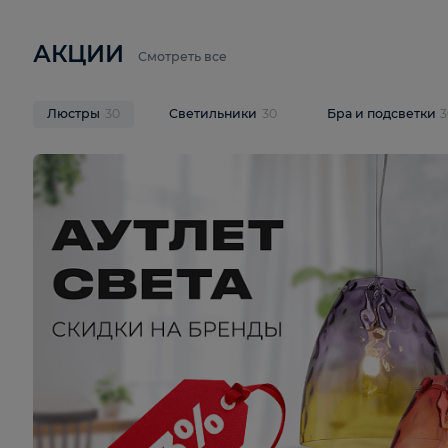
6 710 ₽
3 920 ₽
9 587 ₽
Подвесная люстра Lussole LSP-
Потолочная 
9941
Cevedale LSQ
В корзину
В корзину
На складе
1
шт
На складе
1
ш
АКЦИИ
Смотреть все
Люстры
30
Светильники
30
Бра и под