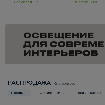
15 990 ₽
19 990 ₽
Подвесная люстра Moderli
Подвесная л
Dottie V11921-5P
Mireil V11914-
В корзину
В корзину
На складе
16
шт
На складе
17